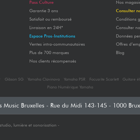
Pass Culture
Nos magasi
Garantie 3 ans
Consulter n
Satisfait ou remboursé
Conditions g
Livraison en 24H*
Consulter n
Espace Pros-Institutions
Données per
Ventes intra-communautaires
Offres d’emp
Plus de 700 marques
Blog
Nos clients récompensés
r
Gibson SG
Yamaha Clavinova
Yamaha PSR
Focusrite Scarlett
Guitare é
Piano Numérique Yamaha
's Music Bruxelles - Rue du Midi 143-145 - 1000 Brux
tudio, lumière et sonorisation -