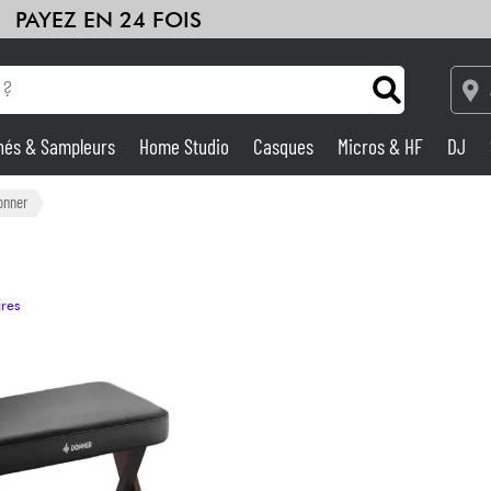
PAYEZ EN 24 FOIS
hés & Sampleurs
Home Studio
Casques
Micros & HF
DJ
Amplis & Effets
onner
Home Studio
ires
DJ
Batteries & Percu
Eveil Musical