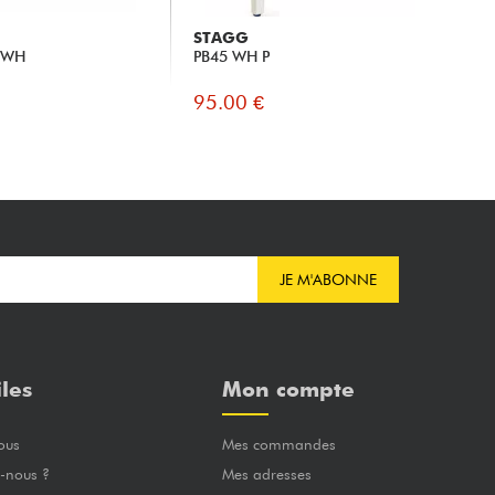
STAGG
ST
VWH
PB45 WH P
PB
95.00 €
10
JE M'ABONNE
iles
Mon compte
ous
Mes commandes
-nous ?
Mes adresses