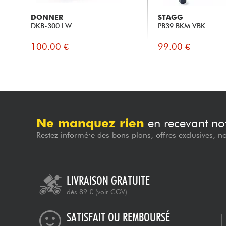
DONNER
STAGG
DKB-300 LW
PB39 BKM VBK
100.00 €
99.00 €
Ne manquez rien
en recevant not
Restez informé·e des bons plans, offres exclusives, n
LIVRAISON GRATUITE
dès 89 €
(voir CGV)
SATISFAIT OU REMBOURSÉ