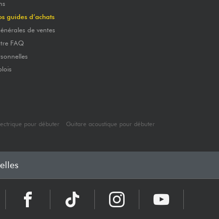
ns
os guides d’achats
énérales de ventes
otre FAQ
sonnelles
lois
lectrique pour débuter
Guitare acoustique pour débuter
elles