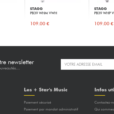
STAGG
STAGG
PB39 WHM VWH
PB39 WHP 
109.00 €
109.00 €
re newsletter
ouveautés...
Les + Star's Music
Infos ut
Paiement sécurisé
Contactez-n
Paiement par mandat administratif
Qui sommes