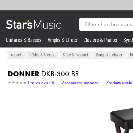
Guitares & Basses
Amplis & Effets
Claviers & Pianos
Synt
Vents
Guitares & Basses
Accueil
Câbles & Access.
Siège & Tabouret
Banquette clavier
D
Synthés & Sampleurs
DONNER
DKB-300 BR
★
★
★
★
★
★
★
★
★
★
Lire les avis (0)
Accessoires associés
Produits simila
Micros & HF
Eclairage
Violons & Quatuor