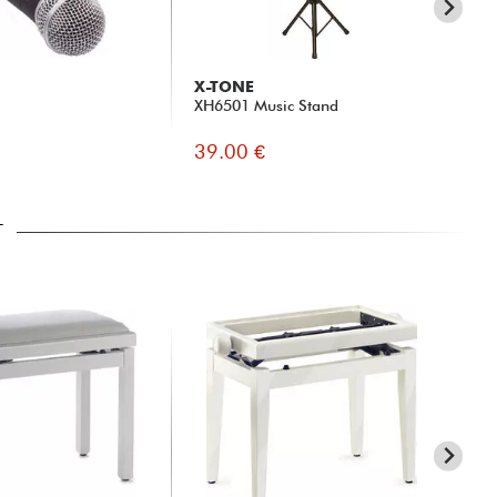
X-TONE
X-
XH6501 Music Stand
XH
St
39.00 €
44
T