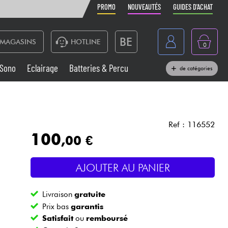
PROMO
NOUVEAUTÉS
GUIDES D'ACHAT
BE
MAGASINS
HOTLINE
0
France
Sono
Eclairage
Batteries & Percu
de catégories
België
Claviers & Pianos
España
Casques
Deutschland
Ref : 116552
100
,00 €
Nederland
Sono
English
AJOUTER AU PANIER
Vents
Livraison
gratuite
Câbles & Access.
Prix bas
garantis
Satisfait
ou
remboursé