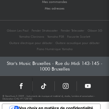
Mes commandes
Mes adresses
Gibson Les Paul
Fender Stratocaster
Fender Telecaster
Gibson SG
Yamaha Clavinova
Yamaha PSR
Focusrite Scarlett
Guitare électrique pour débuter
Guitare acoustique pour débuter
Piano Numérique Yamaha
Star's Music Bruxelles - Rue du Midi 143-145 -
1000 Bruxelles
© StarsMusic.fr 2009 - Instruments de musique et matériel dj, studio, lumière et sonorisation -
Déclaration CNIL N°1728182
Vos choix en matière de confidentialité