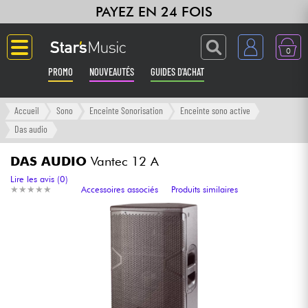
PAYEZ EN 24 FOIS
0
PROMO
NOUVEAUTÉS
GUIDES D'ACHAT
Langue
Accueil
Sono
Enceinte Sonorisation
Enceinte sono active
Das audio
Guitares & Basses
DAS AUDIO
Vantec 12 A
Amplis & Effets
Lire les avis (0)
★
★
★
★
★
★
★
★
★
★
Accessoires associés
Produits similaires
Claviers & Pianos
Synthés & Sampleurs
Home Studio