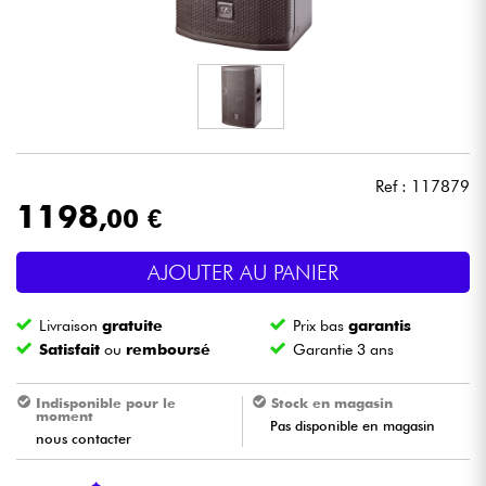
Casques
Micros & HF
DJ
Ref : 117879
Sono
1198
,00 €
Eclairage
AJOUTER AU PANIER
Batteries & Percu
Livraison
gratuite
Prix bas
garantis
Satisfait
ou
remboursé
Garantie 3 ans
Vents
Indisponible pour le
Stock en magasin
moment
Violons & Quatuor
Pas disponible en magasin
nous contacter
Eveil Musical