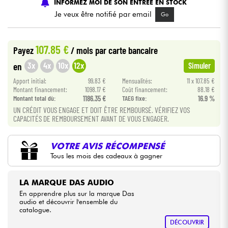
INFORMEZ MOI DE SON ENTREE EN STOCK
Je veux être notifié par email
Go
Câbles & Access.
107.85 €
Payez
/ mois
par carte bancaire
HiFi
3x
4x
10x
12x
en
Simuler
Packs
Apport initial:
99.83 €
Mensualités:
11 x 107.85 €
Montant financement:
1098.17 €
Coût financement:
88.18 €
Montant total dù:
1186.35 €
TAEG fixe:
16.9 %
Voir nos marques
UN CRÉDIT VOUS ENGAGE ET DOIT ÊTRE REMBOURSÉ. VÉRIFIEZ VOS
CAPACITÉS DE REMBOURSEMENT AVANT DE VOUS ENGAGER.
VOTRE AVIS RÉCOMPENSÉ
Tous les mois des cadeaux à gagner
LA MARQUE DAS AUDIO
En apprendre plus sur la marque Das
audio et découvrir l'ensemble du
catalogue.
DÉCOUVRIR