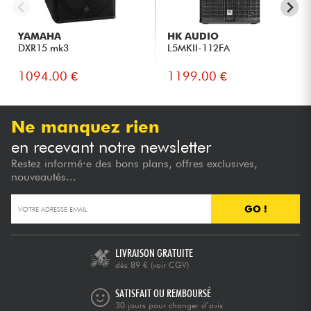
YAMAHA
HK AUDIO
DXR15 mk3
L5MKII-112FA
1094.00 €
1199.00 €
Ne manquez rien
en recevant notre newsletter
Restez informé·e des bons plans, offres exclusives,
nouveautés...
GO !
LIVRAISON GRATUITE
dès 89 €
(voir CGV)
SATISFAIT OU REMBOURSÉ
30 jours pour changer d’avis