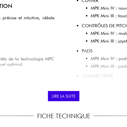
CLAVIER
TION
MPK Mini IV : nouv
MPK Mini III : tou
précise et intuitive, idéale
CONTRÔLES DE PIT
MPK Mini IV : mole
MPK Mini III : joy
PADS
MPK Mini IV : pads
érités de la technologie MPC
t un feedback visuel optimal.
MPK Mini III : pad
CONNECTIVITÉ
MPK Mini IV : USB
LIORÉS
MPK Mini III : US
LIRE LA SUITE
rement et quantification.
ÉCRAN
ter votre inspiration.
MPK Mini IV : nou
FICHE TECHNIQUE
MPK Mini III : éc
LOGICIELS FOURNIS