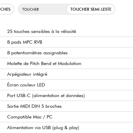
MPK Mini IV : Stud
UCHES
TOUCHER SEMI-LESTE
TOUCHER
DIN 5 broches pour piloter
MPK Mini III : MP
25 touches sensibles à la vélocité
8 pads MPC RVB
8 potentiomètres assignables
Molette de Pitch Bend et Modulation
Arpégiateur intégré
Écran couleur LED
Port USB-C (alimentation et données)
Sortie MIDI DIN 5 broches
Compatible Mac / PC
Alimentation via USB (plug & play)