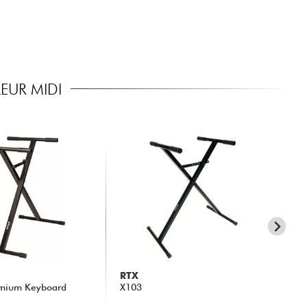
EUR MIDI
RTX
AU
mium Keyboard
X103
AT