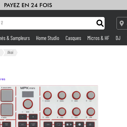
PAYEZ EN 24 FOIS
hés & Sampleurs
Home Studio
Casques
Micros & HF
DJ
Amplis & Effets
Akai
Home Studio
ires
DJ
Batteries & Percu
Eveil Musical