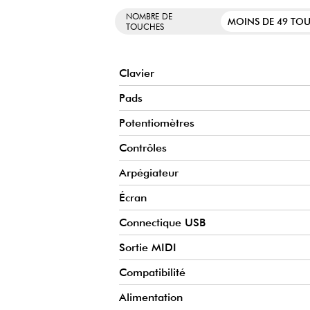
CONNECTIVITÉ MODERNISÉE
NOMBRE DE
MOINS DE 49 TO
TOUCHES
Port USB-C pour une connexion simplifiée et sortie MIDI 
vos synthés et expandeurs matériels.
Clavier
Pads
Potentiomètres
Contrôles
Arpégiateur
Écran
Connectique USB
Sortie MIDI
Compatibilité
Alimentation