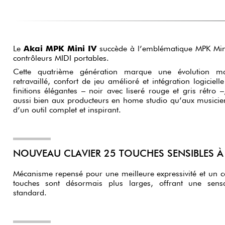
Le
Akai MPK Mini IV
succède à l’emblématique MPK Mini 
contrôleurs MIDI portables.
Cette quatrième génération marque une évolution ma
retravaillé, confort de jeu amélioré et intégration logicielle poussée. D
finitions élégantes – noir avec liseré rouge et gris rétro 
aussi bien aux producteurs en home studio qu’aux musiciens nomades à la recherche
d’un outil complet et inspirant.
NOUVEAU CLAVIER 25 TOUCHES SENSIBLES À 
Mécanisme repensé pour une meilleure expressivité et un conf
touches sont désormais plus larges, offrant une sens
standard.