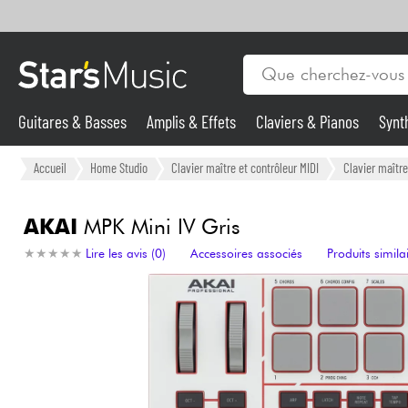
Guitares & Basses
Amplis & Effets
Claviers & Pianos
Synt
Vents
Guitares & Basses
Accueil
Home Studio
Clavier maître et contrôleur MIDI
Clavier maître
Synthés & Sampleurs
AKAI
MPK Mini IV Gris
★
★
★
★
★
★
★
★
★
★
Lire les avis (0)
Accessoires associés
Produits simila
Micros & HF
Eclairage
Violons & Quatuor