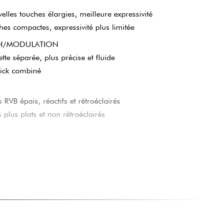
elles touches élargies, meilleure expressivité
ches compactes, expressivité plus limitée
CH/MODULATION
tte séparée, plus précise et fluide
stick combiné
 RVB épais, réactifs et rétroéclairés
s plus plats et non rétroéclairés
-C + sortie MIDI DIN 5 broches
B-B uniquement
vel écran LED couleur
ran monochrome plus basique