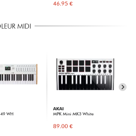
46.95 €
79
LEUR MIDI
AKAI
AR
 49 WH
MPK Mini MK3 White
Ke
89.00 €
16