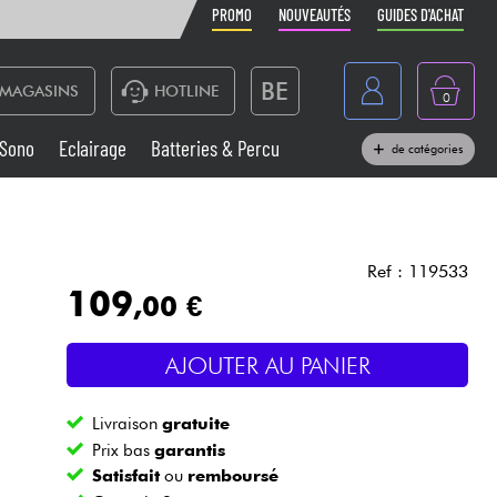
PROMO
NOUVEAUTÉS
GUIDES D'ACHAT
BE
MAGASINS
HOTLINE
0
France
Sono
Eclairage
Batteries & Percu
de catégories
België
Claviers & Pianos
España
Casques
Deutschland
Ref : 119533
109
,00 €
Nederland
Sono
English
AJOUTER AU PANIER
Vents
Livraison
gratuite
Câbles & Access.
Prix bas
garantis
Satisfait
ou
remboursé