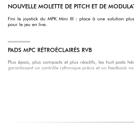
NOUVELLE MOLETTE DE PITCH ET DE MODULA
Fini le joystick du MPK Mini III : place à une solution plus 
pour le jeu en live.
PADS MPC RÉTROÉCLAIRÉS RVB
Plus épais, plus compacts et plus réactifs, les huit pads h
garantissent un contrôle rythmique précis e
SECTION DE TRANSPORT ET ARPÉGIATEUR AMÉ
Accédez directement aux fonctions de lecture, enregist
L’arpégiateur gagne de nouvelles options créatives pour boos