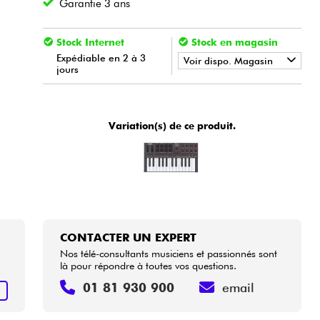
Garantie 3 ans
Stock Internet
Stock en magasin
Expédiable en 2 à 3
Voir dispo. Magasin
jours
•
Star
'
S
Music
BORDEAUX
•
Star
'
S
Music
LILLE
Variation(s) de ce produit.
•
Star
'
S
Music
LYON
•
Star
'
S
Music
TOULOUSE
CONTACTER UN EXPERT
Nos télé-consultants musiciens et passionnés sont
là pour répondre à toutes vos questions.
01 81 930 900
email
R