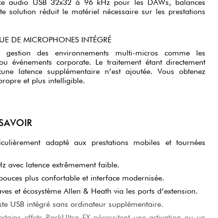
ce audio USB 32x32 à 96 kHz pour les DAWs, balances
tte solution réduit le matériel nécessaire sur les prestations
E DE MICROPHONES INTÉGRÉ
la gestion des environnements multi-micros comme les
ou événements corporate. Le traitement étant directement
cune latence supplémentaire n’est ajoutée. Vous obtenez
opre et plus intelligible.
 SAVOIR
culièrement adapté aux prestations mobiles et tournées
z avec latence extrêmement faible.
 pouces plus confortable et interface modernisée.
es et écosystème Allen & Heath via les ports d’extension.
ste USB intégré sans ordinateur supplémentaire.
rtains effets RackUltra FX nécessitent une activation ou un