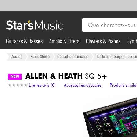
Guitares & Basses
Amplis & Effets
Claviers & Pianos
Synt
Vents
Guitares & Basses
Accueil
Home Studio
Consoles de mixage
Table de mixage numériq
Synthés & Sampleurs
ALLEN & HEATH
SQ-5+
NEW
★
★
★
★
★
★
★
★
★
★
Lire les avis (0)
Accessoires associés
Produits simila
Micros & HF
Eclairage
Violons & Quatuor