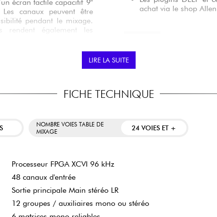
n écran tactile capacitif 9"
achat via le shop Alle
. Les canaux peuvent être
sibilité pendant le mixage.
s rendent également les
À QUI EST DESTINÉ 
LIRE LA SUITE
Aux ingénieurs du son
 Heath ainsi que plusieurs
les concerts et événem
ctement de compresseurs,
Aux prestataires audi
inateur externe ni ajout de
FICHE TECHNIQUE
transportable.
setup tout en améliorant la
Aux salles de petite 
Dante et Waves.
NOMBRE VOIES TABLE DE
S
24 VOIES ET +
MIXAGE
Aux techniciens utilis
r des cartes Dante ou Waves
Aux productions li
 & Heath. Vous développez
enregistrement multipis
Processeur FPGA XCVI 96 kHz
48 canaux d'entrée
Sortie principale Main stéréo LR
12 groupes / auxiliaires mono ou stéréo
6 matrices mono reliables