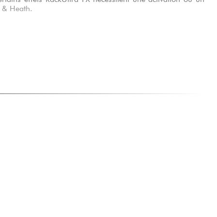
n & Heath.
LE PRODUIT
 live recherchant une console compacte et performante pour
ents.
ovisuels ayant besoin d’une solution fiable et facilement
et moyenne taille souhaitant une console moderne compatible
ant des systèmes de monitoring intra-auriculaire complexes.
ve et broadcast nécessitant une console rapide avec
te intégré.