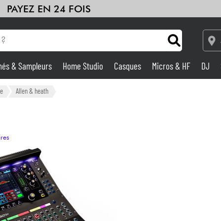
PAYEZ EN 24 FOIS
hés & Sampleurs
Home Studio
Casques
Micros & HF
DJ
Amplis & Effets
ue
Allen & heath
Home Studio
ires
DJ
Batteries & Percu
Eveil Musical