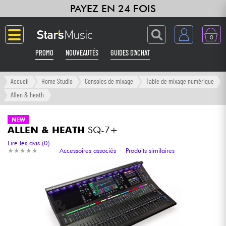
PAYEZ EN 24 FOIS
0
PROMO
NOUVEAUTÉS
GUIDES D'ACHAT
Langue
Accueil
Home Studio
Consoles de mixage
Table de mixage numérique
Allen & heath
Guitares & Basses
NEW
ALLEN & HEATH
SQ-7+
Amplis & Effets
Lire les avis (0)
★
★
★
★
★
★
★
★
★
★
Accessoires associés
Produits similaires
Claviers & Pianos
Synthés & Sampleurs
Home Studio