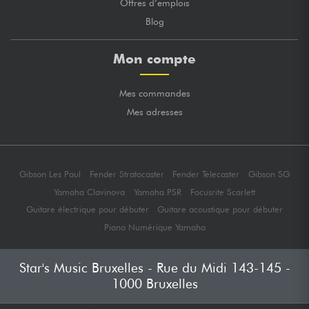
Offres d’emplois
Blog
Mon compte
Mes commandes
Mes adresses
Gibson Les Paul
Fender Stratocaster
Fender Telecaster
Gibson SG
Yamaha Clavinova
Yamaha PSR
Focusrite Scarlett
Guitare électrique pour débuter
Guitare acoustique pour débuter
Piano Numérique Yamaha
Star's Music Bruxelles - Rue du Midi 143-145 -
1000 Bruxelles