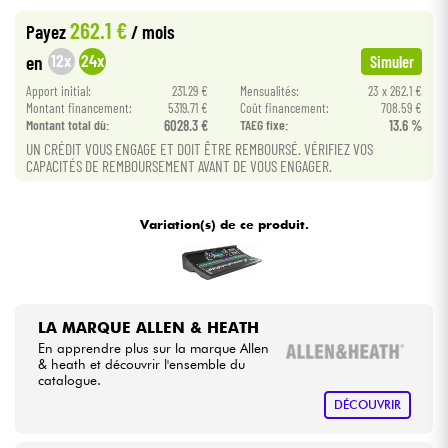
262.1 €
Payez
/ mois
Câbles & Access.
12x
24x
en
Simuler
Apport initial:
231.29 €
Mensualités:
23 x 262.1 €
HiFi
Montant financement:
5319.71 €
Coût financement:
708.59 €
Montant total dù:
6028.3 €
TAEG fixe:
13.6 %
UN CRÉDIT VOUS ENGAGE ET DOIT ÊTRE REMBOURSÉ. VÉRIFIEZ VOS
Packs
CAPACITÉS DE REMBOURSEMENT AVANT DE VOUS ENGAGER.
Voir nos marques
Variation(s) de ce produit.
LA MARQUE ALLEN & HEATH
En apprendre plus sur la marque Allen
& heath et découvrir l'ensemble du
catalogue.
DÉCOUVRIR