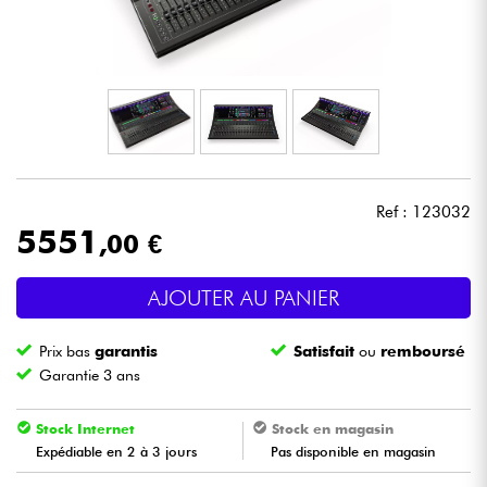
Casques
Micros & HF
DJ
Sono
Ref : 123032
5551
,00 €
Eclairage
AJOUTER AU PANIER
Batteries & Percu
Prix bas
garantis
Satisfait
ou
remboursé
Vents
Garantie 3 ans
Violons & Quatuor
Stock Internet
Stock en magasin
Expédiable en 2 à 3 jours
Pas disponible en magasin
Eveil Musical