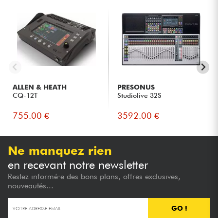
console évolutive compatible Dante et Waves.
Aux techniciens utilisant des systèmes de monitoring intra-
auriculaire complexes.
Aux studios et productions hybrides recherchant une
console capable d’assurer à la fois mixage live et
enregistrement multipiste.
ALLEN & HEATH
PRESONUS
CQ-12T
Studiolive 32S
755.00 €
3592.00 €
Ne manquez rien
en recevant notre newsletter
Restez informé·e des bons plans, offres exclusives,
nouveautés...
GO !