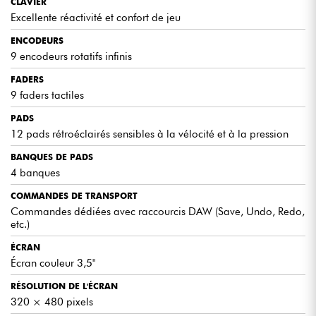
CLAVIER
garantit une excellente durabilité pour une utilisation intensive.
Livré avec Analog Lab Pro, plusieurs instruments Arturia,
Excellente réactivité et confort de jeu
Ableton Live Lite, Komplete 15 Select et différents contenus
créatifs, il vous permet de produire immédiatement avec une
ENCODEURS
solution particulièrement complète.
9 encodeurs rotatifs infinis
FADERS
9 faders tactiles
CE QU'ON AIME / À SAVOIR
PADS
12 pads rétroéclairés sensibles à la vélocité et à la pression
Édition limitée Ultra Orange avec une finition exclusive et
particulièrement soignée.
BANQUES DE PADS
Clavier semi-lesté 61 notes avec aftertouch offrant
4 banques
davantage de confort pour les pianistes et compositeurs.
COMMANDES DE TRANSPORT
Intégration avancée avec les principaux logiciels de MAO
et l'ensemble de l'écosystème Arturia.
Commandes dédiées avec raccourcis DAW (Save, Undo, Redo,
etc.)
Nombreux contrôleurs physiques pour piloter efficacement
les instruments virtuels, le mixage et les effets.
ÉCRAN
Suite logicielle complète permettant de produire dès la
Écran couleur 3,5"
première utilisation sans achat supplémentaire.
RÉSOLUTION DE L'ÉCRAN
320 × 480 pixels