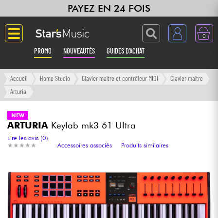
PAYEZ EN 24 FOIS
0
PROMO
NOUVEAUTÉS
GUIDES D'ACHAT
Langue
Accueil
Home Studio
Clavier maître et contrôleur MIDI
Clavier maître
Arturia
Guitares & Basses
NEW
ARTURIA
Keylab mk3 61 Ultra
Amplis & Effets
Lire les avis (0)
★
★
★
★
★
★
★
★
★
★
Accessoires associés
Produits similaires
Claviers & Pianos
Synthés & Sampleurs
Home Studio