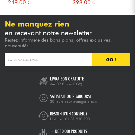
249.00 €
298.00 €
Ne manquez rien
en recevant notre newsletter
Restez informé·e des bons plans, offres exclusives,
nouveautés...
GO !
LIVRAISON GRATUITE
dès 89 €
(voir CGV)
SATISFAIT OU REMBOURSÉ
30 jours pour changer d’avis
BESOIN D’UN CONSEIL ?
Hotline :
01 81 930 900
+ DE 10 000 PRODUITS