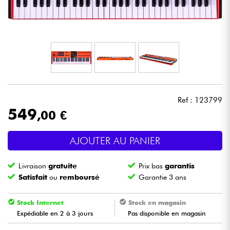
Casques
Micros & HF
DJ
Sono
Ref : 123799
549
,00 €
Eclairage
AJOUTER AU PANIER
Batteries & Percu
Livraison
gratuite
Prix bas
garantis
Vents
Satisfait
ou
remboursé
Garantie 3 ans
Violons & Quatuor
Stock Internet
Stock en magasin
Expédiable en 2 à 3 jours
Pas disponible en magasin
Eveil Musical