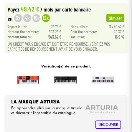
49.42 €
Payez
/ mois
par carte bancaire
Câbles & Access.
3x
4x
10x
12x
en
Simuler
Apport initial:
45.75 €
Mensualités:
11 x 49.42 €
HiFi
Montant financement:
503.25 €
Coût financement:
40.37 €
Montant total dù:
543.62 €
TAEG fixe:
16.9 %
UN CRÉDIT VOUS ENGAGE ET DOIT ÊTRE REMBOURSÉ. VÉRIFIEZ VOS
Packs
CAPACITÉS DE REMBOURSEMENT AVANT DE VOUS ENGAGER.
Voir nos marques
Variation(s) de ce produit.
LA MARQUE ARTURIA
En apprendre plus sur la marque Arturia
et découvrir l'ensemble du catalogue.
DÉCOUVRIR