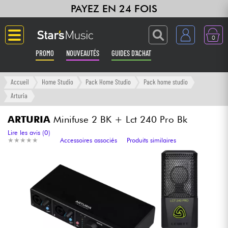
PAYEZ EN 24 FOIS
0
PROMO
NOUVEAUTÉS
GUIDES D'ACHAT
Langue
Accueil
Home Studio
Pack Home Studio
Pack home studio
Arturia
Guitares & Basses
ARTURIA
Minifuse 2 BK + Lct 240 Pro Bk
Amplis & Effets
Lire les avis (0)
★
★
★
★
★
★
★
★
★
★
Accessoires associés
Produits similaires
Claviers & Pianos
Synthés & Sampleurs
Home Studio