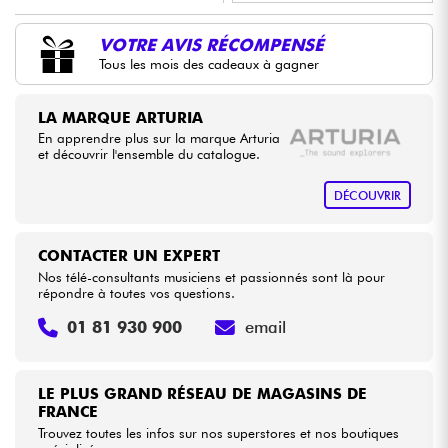
•
Star
'
S
Music
BORDEAUX
VOTRE AVIS RÉCOMPENSÉ
Câbles & Access.
Tous les mois des cadeaux à gagner
•
Star
'
S
Music
LILLE
HiFi
•
LA MARQUE ARTURIA
Star
'
S
Music
TOULOUSE
En apprendre plus sur la marque Arturia
Packs
et découvrir l'ensemble du catalogue.
DÉCOUVRIR
Voir nos marques
CONTACTER UN EXPERT
Nos télé-consultants musiciens et passionnés sont là pour
répondre à toutes vos questions.
01 81 930 900
email
LE PLUS GRAND RÉSEAU DE MAGASINS DE
FRANCE
Trouvez toutes les infos sur nos superstores et nos boutiques