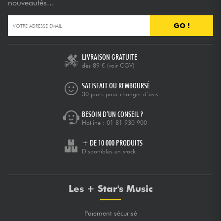
nouveautés...
GO !
LIVRAISON GRATUITE
dès 89 €
(voir CGV)
SATISFAIT OU REMBOURSÉ
30 jours pour changer d’avis
BESOIN D’UN CONSEIL ?
Hotline :
01 81 930 900
+ DE 10 000 PRODUITS
Disponibles en stock
Les + Star's Music
Paiement sécurisé