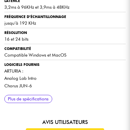
LATENCE
3,2ms à 96KHz et 3,9ms à 48KHz
FRÉQUENCE D’ÉCHANTILLONNAGE
jusqu’à 192 KHz
RÉSOLUTION
16 et 24 bits
COMPATIBILITÉ
Compatible Windows et MacOS
LOGICIELS FOURNIS
ARTURIA :
Analog Lab Intro
Chorus JUN-6
ABLETON
NATIVE INSTRUMENTS
ANTARES
SPLICE
Plus de spécifications
Live Lite
Guitar Rig 6 LE
AutoTune Unlimited (3 mois gratuit)
3 mois gratuit
AVIS UTILISATEURS