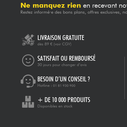
Ne manquez rien
en recevant not
Restez informé·e des bons plans, offres exclusives, n
LIVRAISON GRATUITE
dès 89 €
(voir CGV)
SATISFAIT OU REMBOURSÉ
30 jours pour changer d’avis
BESOIN D’UN CONSEIL ?
Hotline :
01 81 930 900
+ DE 10 000 PRODUITS
Disponibles en stock