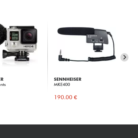
ER
SENNHEISER
RO
nts
MKE400
Ste
190.00 €
20