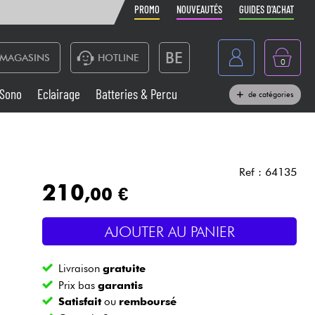
PROMO
NOUVEAUTÉS
GUIDES D'ACHAT
BE
MAGASINS
HOTLINE
0
France
Sono
Eclairage
Batteries & Percu
de catégories
België
Claviers & Pianos
España
Casques
Deutschland
Ref : 64135
210
,00 €
Nederland
Sono
English
AJOUTER AU PANIER
Vents
Livraison
gratuite
Câbles & Access.
Prix bas
garantis
Satisfait
ou
remboursé