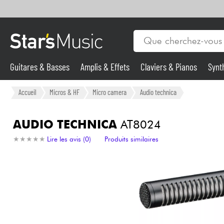
Guitares & Basses
Amplis & Effets
Claviers & Pianos
Synt
Vents
Guitares & Basses
Accueil
Micros & HF
Micro camera
Audio technica
Synthés & Sampleurs
AUDIO TECHNICA
AT8024
★
★
★
★
★
★
★
★
★
★
Lire les avis (0)
Produits similaires
Micros & HF
Eclairage
Violons & Quatuor