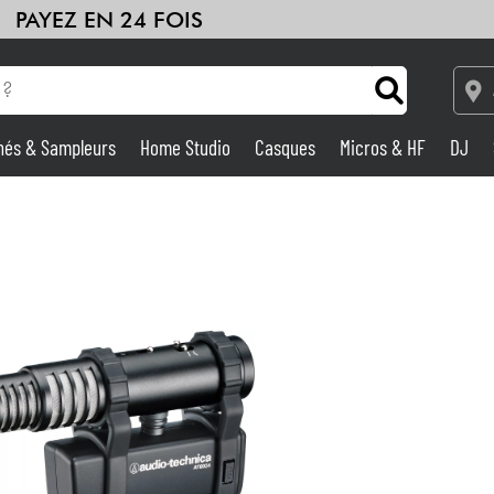
PAYEZ EN 24 FOIS
hés & Sampleurs
Home Studio
Casques
Micros & HF
DJ
Amplis & Effets
Home Studio
DJ
Batteries & Percu
Eveil Musical