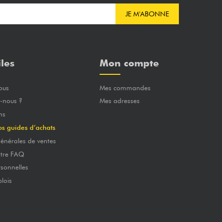
JE M'ABONNE
iles
Mon compte
ous
Mes commandes
-nous ?
Mes adresses
ns
os guides d’achats
énérales de ventes
otre FAQ
sonnelles
lois