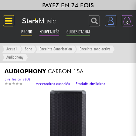
PAYEZ EN 24 FOIS
0
PROMO
NOUVEAUTÉS
GUIDES D'ACHAT
Langue
Accueil
Sono
Enceinte Sonorisation
Enceinte sono active
Audiophony
Guitares & Basses
AUDIOPHONY
CARBON 15A
Amplis & Effets
Lire les avis (0)
★
★
★
★
★
★
★
★
★
★
Accessoires associés
Produits similaires
Claviers & Pianos
Synthés & Sampleurs
Home Studio