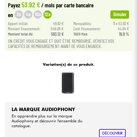
53.92 €
Payez
/ mois
par carte bancaire
3x
4x
10x
12x
en
Simuler
Câbles & Access.
Apport initial:
49.92 €
Mensualités:
11 x 53.92 €
Montant financement:
549.08 €
Coût financement:
44.04 €
HiFi
Montant total dù:
593.12 €
TAEG fixe:
16.9 %
UN CRÉDIT VOUS ENGAGE ET DOIT ÊTRE REMBOURSÉ. VÉRIFIEZ VOS
CAPACITÉS DE REMBOURSEMENT AVANT DE VOUS ENGAGER.
Packs
Voir nos marques
Variation(s) de ce produit.
LA MARQUE AUDIOPHONY
En apprendre plus sur la marque
Audiophony et découvrir l'ensemble du
catalogue.
DÉCOUVRIR