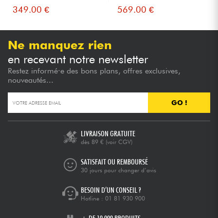
349.00 €
569.00 €
Ne manquez rien
en recevant notre newsletter
Restez informé·e des bons plans, offres exclusives,
nouveautés...
GO !
LIVRAISON GRATUITE
dès 89 €
(voir CGV)
SATISFAIT OU REMBOURSÉ
30 jours pour changer d’avis
BESOIN D’UN CONSEIL ?
Hotline :
01 81 930 900