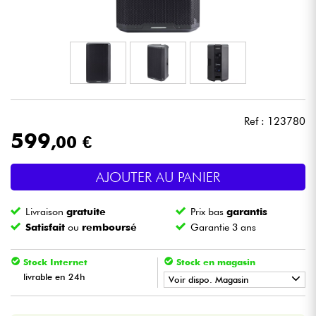
Casques
Micros & HF
DJ
Ref : 123780
Sono
599
,00 €
Eclairage
AJOUTER AU PANIER
Batteries & Percu
Livraison
gratuite
Prix bas
garantis
Satisfait
ou
remboursé
Garantie 3 ans
Vents
Stock Internet
Stock en magasin
Violons & Quatuor
livrable en 24h
Voir dispo. Magasin
•
Star
'
S
Music
PARIS
Eveil Musical