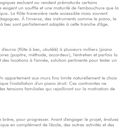
logiques excluent ou rendent prématurés certains
e exigent un souffle et une maturité de l'embouchure que la
uis. La flûte traversière reste accessible mais souvent
agogues. À l'inverse, des instruments comme le piano, le
te à bec sont parfaitement adaptés à cette tranche d'âge.
d'euros (flûte à bec, ukulélé) à plusieurs milliers (piano
oires (pupitre, méthode, accordeur), l'entretien et parfois la
des locations à l'année, solution pertinente pour tester un
 appartement aux murs fins limite naturellement le choix
ue l'installation d'un piano droit. Ces contraintes ne
s tensions familiales qui rejailliront sur la motivation de
brève, pour progresser. Avant d'engager le projet, évaluez
que en complément de l'école, des autres activités et des