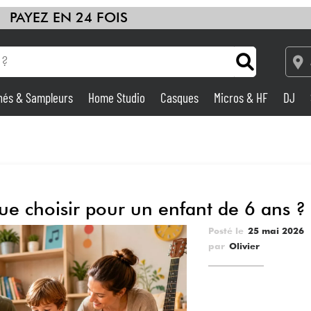
PAYEZ EN 24 FOIS
hés & Sampleurs
Home Studio
Casques
Micros & HF
DJ
Amplis & Effets
Home Studio
e choisir pour un enfant de 6 ans ?
DJ
Posté le
25 mai 2026
Batteries & Percu
par
Olivier
Eveil Musical