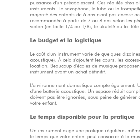
puissance d'un préadolescent. Ces réalités physio
instruments. Le saxophone, le tuba ou la trompett
majorité des enfants de 6 ans n'ont pas encore acq
recommandée à partir de 7 ou 8 ans selon les péd
violon (en taille 1/4 ou 1/8), le ukulélé ou la flû
Le budget et la logistique
Le coût d'un instrument varie de quelques dizaines 
acoustique). À cela s'ajoutent les cours, les access
location. Beaucoup d'écoles de musique proposent 
instrument avant un achat définitif.
L'environnement domestique compte également. Un
d'une batterie acoustique. Un espace réduit compliq
doivent pas être ignorées, sous peine de générer de
votre enfant.
Le temps disponible pour la pratique
Un instrument exige une pratique régulière, même 
le temps que votre enfant peut consacrer à la musi