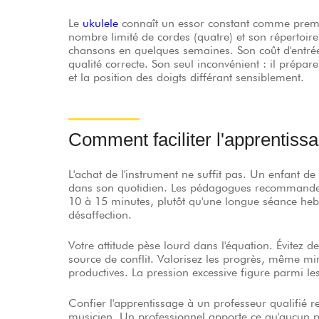
Le
ukulele
connaît un essor constant comme premier
nombre limité de cordes (quatre) et son répertoir
chansons en quelques semaines. Son coût d'entré
qualité correcte. Son seul inconvénient : il prépar
et la position des doigts différant sensiblement.
Comment faciliter l'apprentiss
L'achat de l'instrument ne suffit pas. Un enfant d
dans son quotidien. Les pédagogues recommandent
10 à 15 minutes, plutôt qu'une longue séance hebdo
désaffection.
Votre attitude pèse lourd dans l'équation. Évitez 
source de conflit. Valorisez les progrès, même mi
productives. La pression excessive figure parmi l
Confier l'apprentissage à un professeur qualifié re
musicien. Un professionnel apporte ce qu'aucun p