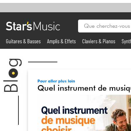
Guitares & Basses
Amplis & Effets
Claviers & Pianos
Synt
Vents
Guitares & Basses
Synthés & Sampleurs
Pour aller plus loin
Quel instrument de musiqu
Micros & HF
Eclairage
Violons & Quatuor