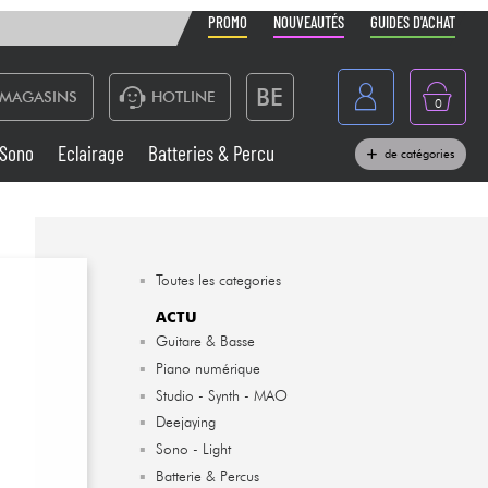
PROMO
NOUVEAUTÉS
GUIDES D'ACHAT
BE
MAGASINS
HOTLINE
0
France
Sono
Eclairage
Batteries & Percu
de catégories
België
Claviers & Pianos
España
Casques
Deutschland
▪
Toutes les categories
Nederland
ACTU
Sono
▪
Guitare & Basse
English
▪
Piano numérique
Vents
▪
Studio - Synth - MAO
▪
Deejaying
Câbles & Access.
▪
Sono - Light
▪
Batterie & Percus