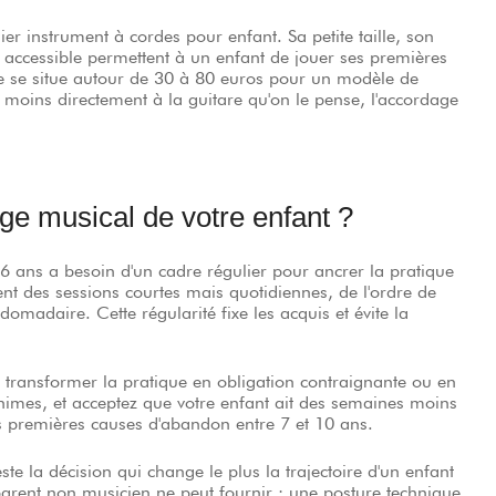
 instrument à cordes pour enfant. Sa petite taille, son
e accessible permettent à un enfant de jouer ses premières
e se situe autour de 30 à 80 euros pour un modèle de
e moins directement à la guitare qu'on le pense, l'accordage
age musical de votre enfant ?
e 6 ans a besoin d'un cadre régulier pour ancrer la pratique
 des sessions courtes mais quotidiennes, de l'ordre de
madaire. Cette régularité fixe les acquis et évite la
de transformer la pratique en obligation contraignante ou en
nimes, et acceptez que votre enfant ait des semaines moins
es premières causes d'abandon entre 7 et 10 ans.
ste la décision qui change le plus la trajectoire d'un enfant
arent non musicien ne peut fournir : une posture technique