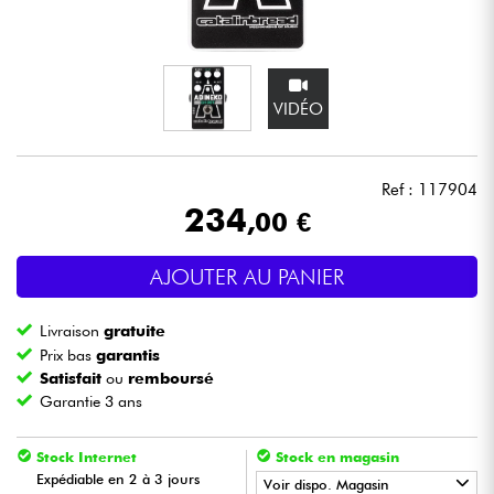
Casques
Micros & HF
VIDÉO
DJ
Ref : 117904
Sono
234
,00 €
Eclairage
AJOUTER AU PANIER
Batteries & Percu
Livraison
gratuite
Prix bas
garantis
Vents
Satisfait
ou
remboursé
Garantie 3 ans
Violons & Quatuor
Stock Internet
Stock en magasin
Expédiable en 2 à 3 jours
Voir dispo. Magasin
Eveil Musical