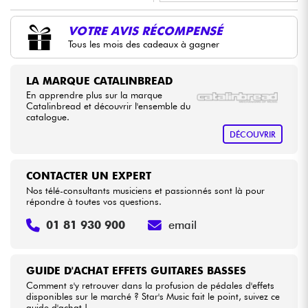
•
Star
'
S
Music
LYON
VOTRE AVIS RÉCOMPENSÉ
Câbles & Access.
Tous les mois des cadeaux à gagner
•
Star
'
S
Music
TOULOUSE
HiFi
LA MARQUE CATALINBREAD
En apprendre plus sur la marque
Packs
Catalinbread et découvrir l'ensemble du
catalogue.
DÉCOUVRIR
Voir nos marques
CONTACTER UN EXPERT
Nos télé-consultants musiciens et passionnés sont là pour
répondre à toutes vos questions.
01 81 930 900
email
GUIDE D'ACHAT EFFETS GUITARES BASSES
Comment s'y retrouver dans la profusion de pédales d'effets
disponibles sur le marché ? Star's Music fait le point, suivez ce
guide d'achat !