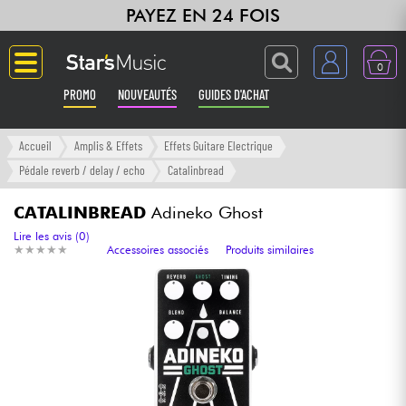
PAYEZ EN 24 FOIS
0
PROMO
NOUVEAUTÉS
GUIDES D'ACHAT
Langue
Accueil
Amplis & Effets
Effets Guitare Electrique
Pédale reverb / delay / echo
Catalinbread
Guitares & Basses
CATALINBREAD
Adineko Ghost
Amplis & Effets
Lire les avis (0)
★
★
★
★
★
★
★
★
★
★
Accessoires associés
Produits similaires
Claviers & Pianos
Synthés & Sampleurs
Home Studio