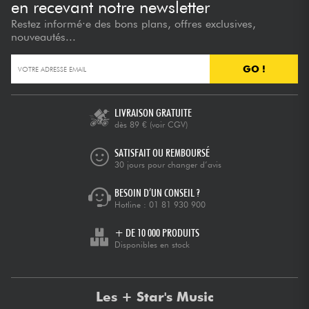
en recevant notre newsletter
Restez informé·e des bons plans, offres exclusives,
nouveautés...
GO !
LIVRAISON GRATUITE
dès 89 €
(voir CGV)
SATISFAIT OU REMBOURSÉ
30 jours pour changer d’avis
BESOIN D’UN CONSEIL ?
Hotline :
01 81 930 900
+ DE 10 000 PRODUITS
Disponibles en stock
Les + Star's Music