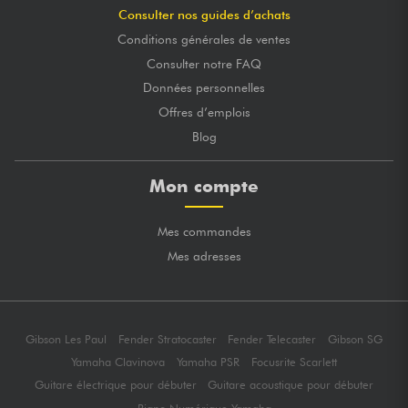
Consulter nos guides d’achats
Conditions générales de ventes
Consulter notre FAQ
Données personnelles
Offres d’emplois
Blog
Mon compte
Mes commandes
Mes adresses
Gibson Les Paul
Fender Stratocaster
Fender Telecaster
Gibson SG
Yamaha Clavinova
Yamaha PSR
Focusrite Scarlett
Guitare électrique pour débuter
Guitare acoustique pour débuter