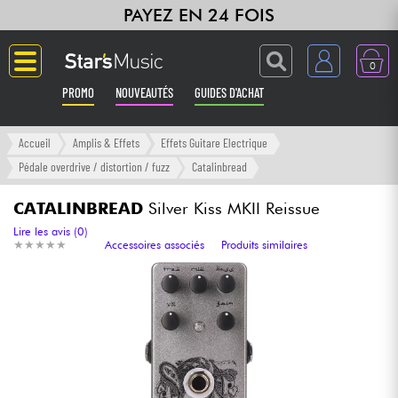
PAYEZ EN 24 FOIS
0
PROMO
NOUVEAUTÉS
GUIDES D'ACHAT
Langue
Accueil
Amplis & Effets
Effets Guitare Electrique
Pédale overdrive / distortion / fuzz
Catalinbread
Guitares & Basses
CATALINBREAD
Silver Kiss MKII Reissue
Amplis & Effets
Lire les avis (0)
★
★
★
★
★
★
★
★
★
★
Accessoires associés
Produits similaires
Claviers & Pianos
Synthés & Sampleurs
Home Studio