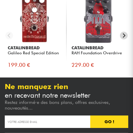
CATALINBREAD
CATALINBREAD
Galileo Red Special Edition
RAH Foundation Overdrive
199.00 €
229.00 €
Ne manquez rien
en recevant notre newsletter
Restez informé·e des bons plans, offres exclusives,
nouveautés...
GO !