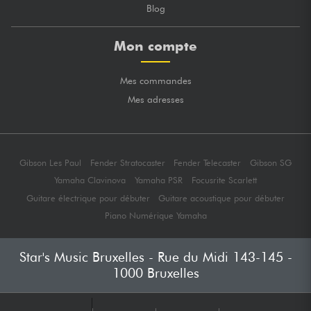
Blog
Mon compte
Mes commandes
Mes adresses
Gibson Les Paul
Fender Stratocaster
Fender Telecaster
Gibson SG
Yamaha Clavinova
Yamaha PSR
Focusrite Scarlett
Guitare électrique pour débuter
Guitare acoustique pour débuter
Piano Numérique Yamaha
Star's Music Bruxelles - Rue du Midi 143-145 -
1000 Bruxelles