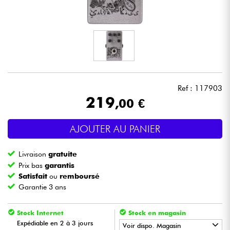
Casques
Micros & HF
DJ
Ref : 117903
Sono
219
,00 €
Eclairage
AJOUTER AU PANIER
Batteries & Percu
Livraison
gratuite
Prix bas
garantis
Vents
Satisfait
ou
remboursé
Garantie 3 ans
Violons & Quatuor
Stock Internet
Stock en magasin
Expédiable en 2 à 3 jours
Voir dispo. Magasin
Eveil Musical