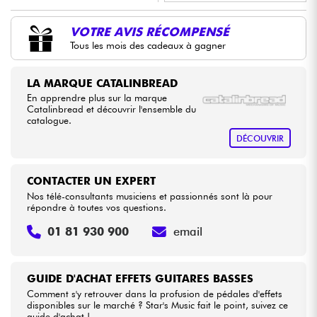
•
Star
'
S
Music
LYON
VOTRE AVIS RÉCOMPENSÉ
Câbles & Access.
Tous les mois des cadeaux à gagner
HiFi
LA MARQUE CATALINBREAD
En apprendre plus sur la marque
Packs
Catalinbread et découvrir l'ensemble du
catalogue.
DÉCOUVRIR
Voir nos marques
CONTACTER UN EXPERT
Nos télé-consultants musiciens et passionnés sont là pour
répondre à toutes vos questions.
01 81 930 900
email
GUIDE D'ACHAT EFFETS GUITARES BASSES
Comment s'y retrouver dans la profusion de pédales d'effets
disponibles sur le marché ? Star's Music fait le point, suivez ce
guide d'achat !