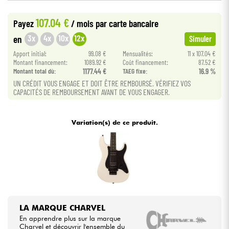
107.04 €
Payez
/ mois
par carte bancaire
Câbles & Access.
3x
4x
10x
12x
en
Simuler
HiFi
Apport initial:
99.08 €
Mensualités:
11 x 107.04 €
Montant financement:
1089.92 €
Coût financement:
87.52 €
Montant total dù:
1177.44 €
TAEG fixe:
16.9 %
Packs
UN CRÉDIT VOUS ENGAGE ET DOIT ÊTRE REMBOURSÉ. VÉRIFIEZ VOS
CAPACITÉS DE REMBOURSEMENT AVANT DE VOUS ENGAGER.
Voir nos marques
Variation(s) de ce produit.
LA MARQUE CHARVEL
En apprendre plus sur la marque
Charvel et découvrir l'ensemble du