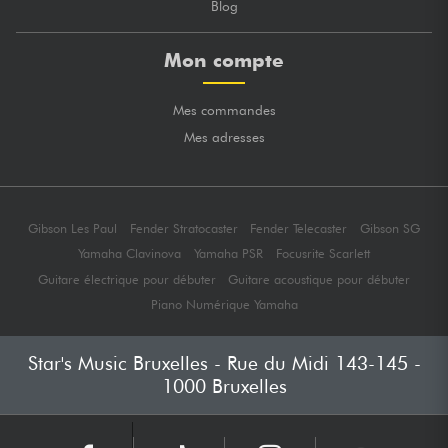
Blog
Mon compte
Mes commandes
Mes adresses
Gibson Les Paul
Fender Stratocaster
Fender Telecaster
Gibson SG
Yamaha Clavinova
Yamaha PSR
Focusrite Scarlett
Guitare électrique pour débuter
Guitare acoustique pour débuter
Piano Numérique Yamaha
Star's Music Bruxelles - Rue du Midi 143-145 -
1000 Bruxelles