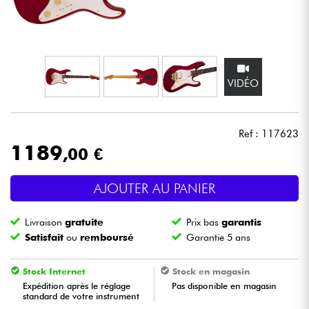
Casques
Micros & HF
VIDÉO
DJ
Sono
Ref : 117623
1189
,00 €
Eclairage
AJOUTER AU PANIER
Batteries & Percu
Livraison
gratuite
Prix bas
garantis
Vents
Satisfait
ou
remboursé
Garantie 5 ans
Violons & Quatuor
Stock Internet
Stock en magasin
Expédition après le réglage
Pas disponible en magasin
standard de votre instrument
Eveil Musical