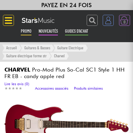
PAYEZ EN 24 FOIS
0
PROMO
NOUVEAUTÉS
GUIDES D'ACHAT
Langue
Accueil
Guitares & Basses
Guitare Electrique
Guitare électrique forme str
Charvel
Guitares & Basses
CHARVEL
Pro-Mod Plus So-Cal SC1 Style 1 HH
FR EB - candy apple red
Amplis & Effets
Lire les avis (0)
★
★
★
★
★
★
★
★
★
★
Accessoires associés
Produits similaires
Claviers & Pianos
Synthés & Sampleurs
Home Studio