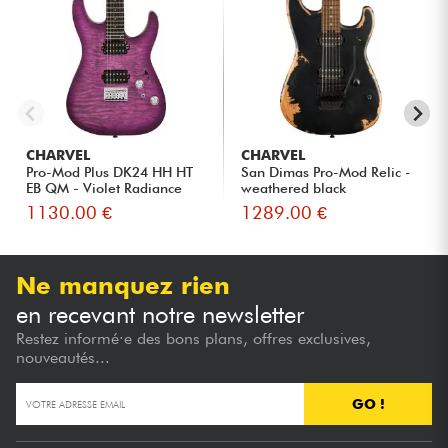
CHARVEL
CHARVEL
Pro-Mod Plus DK24 HH HT
San Dimas Pro-Mod Relic -
EB QM - Violet Radiance
weathered black
1130.00 €
1289.00 €
Ne manquez rien
en recevant notre newsletter
Restez informé·e des bons plans, offres exclusives,
nouveautés...
GO !