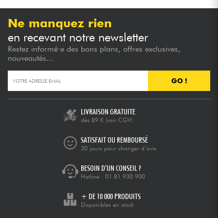
Ne manquez rien
en recevant notre newsletter
Restez informé·e des bons plans, offres exclusives,
nouveautés...
GO !
LIVRAISON GRATUITE
dès 89 €
(voir CGV)
SATISFAIT OU REMBOURSÉ
30 jours pour changer d’avis
BESOIN D’UN CONSEIL ?
Hotline :
01 81 930 900
+ DE 10 000 PRODUITS
Disponibles en stock