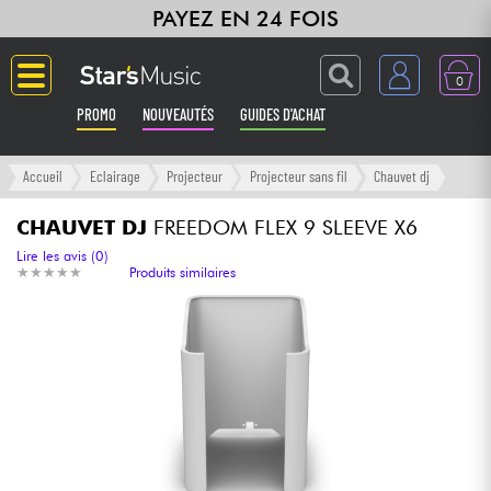
PAYEZ EN 24 FOIS
0
PROMO
NOUVEAUTÉS
GUIDES D'ACHAT
Langue
Accueil
Eclairage
Projecteur
Projecteur sans fil
Chauvet dj
Guitares & Basses
CHAUVET DJ
FREEDOM FLEX 9 SLEEVE X6
Lire les avis (0)
★
★
★
★
★
★
★
★
★
★
Produits similaires
Amplis & Effets
Claviers & Pianos
Synthés & Sampleurs
Home Studio