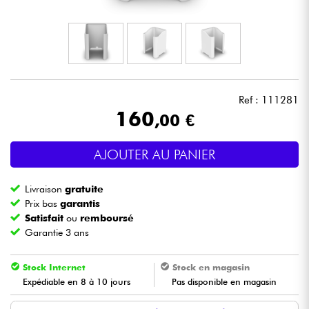
Casques
Micros & HF
DJ
Ref : 111281
160
,00 €
Sono
AJOUTER AU PANIER
Eclairage
Livraison
gratuite
Batteries & Percu
Prix bas
garantis
Satisfait
ou
remboursé
Garantie 3 ans
Vents
Stock Internet
Stock en magasin
Violons & Quatuor
Expédiable en 8 à 10 jours
Pas disponible en magasin
Eveil Musical