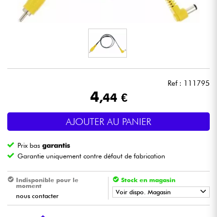
Casques
Micros & HF
DJ
Ref : 111795
Sono
4
,44 €
Eclairage
AJOUTER AU PANIER
Batteries & Percu
Prix bas
garantis
Garantie uniquement contre défaut de fabrication
Vents
Indisponible pour le
Stock en magasin
moment
Violons & Quatuor
Voir dispo. Magasin
nous contacter
•
Star
'
S
Music
BRUGES
Eveil Musical