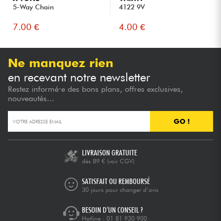
5-Way Chain
4122 9V
7.00 €
4.00 €
Ne manquez rien
en recevant notre newsletter
Restez informé·e des bons plans, offres exclusives,
nouveautés...
GO !
LIVRAISON GRATUITE
dès 89 €
(voir CGV)
SATISFAIT OU REMBOURSÉ
30 jours pour changer d’avis
BESOIN D’UN CONSEIL ?
Hotline :
01 81 930 900