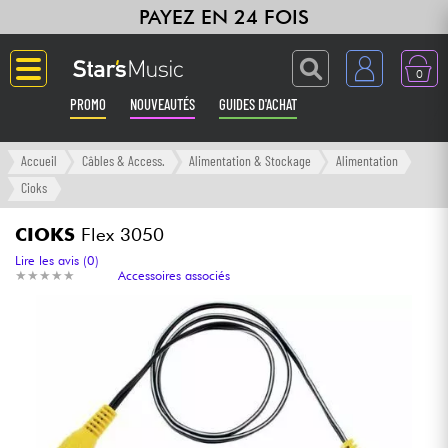
PAYEZ EN 24 FOIS
0
PROMO
NOUVEAUTÉS
GUIDES D'ACHAT
Langue
Accueil
Câbles & Access.
Alimentation & Stockage
Alimentation
Cioks
Guitares & Basses
CIOKS
Flex 3050
Amplis & Effets
Lire les avis (0)
★
★
★
★
★
★
★
★
★
★
Accessoires associés
Claviers & Pianos
Synthés & Sampleurs
Home Studio