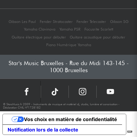
Gibson Les Paul
Fender Stratocaster
Fender Telecaster
Gibson SG
Yamaha Clavinova
Yamaha PSR
Focusrite Scarlett
Guitare électrique pour débuter
Guitare acoustique pour débuter
Piano Numérique Yamaha
Star's Music Bruxelles - Rue du Midi 143-145 -
1000 Bruxelles
© StarsMusic.fr 2009 - Instruments de musique et matériel dj, studio, lumière et sonorisation -
Déclaration CNIL N°1728182
Vos choix en matière de confidentialité
Notification lors de la collecte