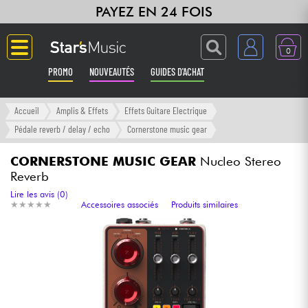
PAYEZ EN 24 FOIS
0
PROMO
NOUVEAUTÉS
GUIDES D'ACHAT
Langue
Accueil
Amplis & Effets
Effets Guitare Electrique
Pédale reverb / delay / echo
Cornerstone music gear
Guitares & Basses
CORNERSTONE MUSIC GEAR
Nucleo Stereo
Reverb
Amplis & Effets
Lire les avis (0)
★
★
★
★
★
★
★
★
★
★
Accessoires associés
Produits similaires
Claviers & Pianos
Synthés & Sampleurs
Home Studio