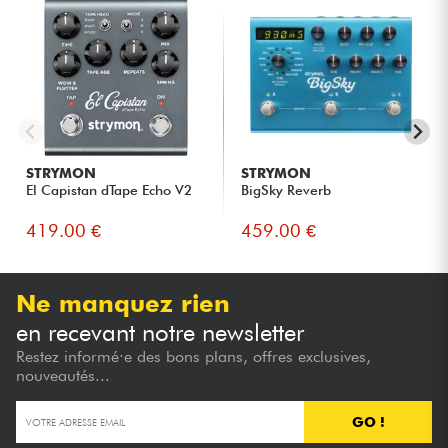
STRYMON
STRYMON
El Capistan dTape Echo V2
BigSky Reverb
419.00 €
459.00 €
Ne manquez rien
en recevant notre newsletter
Restez informé·e des bons plans, offres exclusives,
nouveautés...
GO !