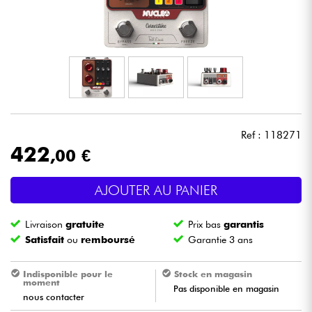
Casques
Micros & HF
DJ
Sono
Ref : 118271
422
,00 €
Eclairage
AJOUTER AU PANIER
Batteries & Percu
Livraison
gratuite
Prix bas
garantis
Vents
Satisfait
ou
remboursé
Garantie 3 ans
Violons & Quatuor
Indisponible pour le
Stock en magasin
moment
Pas disponible en magasin
nous contacter
Eveil Musical