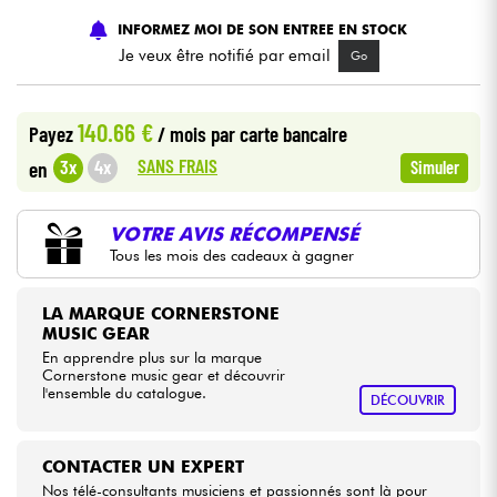
INFORMEZ MOI DE SON ENTREE EN STOCK
Câbles & Access.
Je veux être notifié par email
Go
HiFi
140.66 €
Payez
/ mois
par carte bancaire
SANS FRAIS
3x
4x
en
Simuler
Packs
Voir nos marques
VOTRE AVIS RÉCOMPENSÉ
Tous les mois des cadeaux à gagner
LA MARQUE CORNERSTONE
MUSIC GEAR
En apprendre plus sur la marque
Cornerstone music gear et découvrir
l'ensemble du catalogue.
DÉCOUVRIR
CONTACTER UN EXPERT
Nos télé-consultants musiciens et passionnés sont là pour