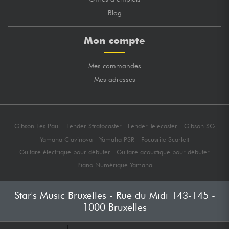
Blog
Mon compte
Mes commandes
Mes adresses
Gibson Les Paul
Fender Stratocaster
Fender Telecaster
Gibson SG
Yamaha Clavinova
Yamaha PSR
Focusrite Scarlett
Guitare électrique pour débuter
Guitare acoustique pour débuter
Piano Numérique Yamaha
Star's Music Bruxelles - Rue du Midi 143-145 -
1000 Bruxelles