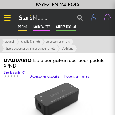
PAYEZ EN 24 FOIS
0
PROMO
NOUVEAUTÉS
GUIDES D'ACHAT
Langue
Accueil
Amplis & Effets
Accessoires effets
Divers accessoires & pièces pour effets
D'addario
Guitares & Basses
D'ADDARIO
Isolateur galvanique pour pedale
XPND
Amplis & Effets
Lire les avis (0)
★
★
★
★
★
★
★
★
★
★
Accessoires associés
Produits similaires
Claviers & Pianos
Synthés & Sampleurs
Home Studio