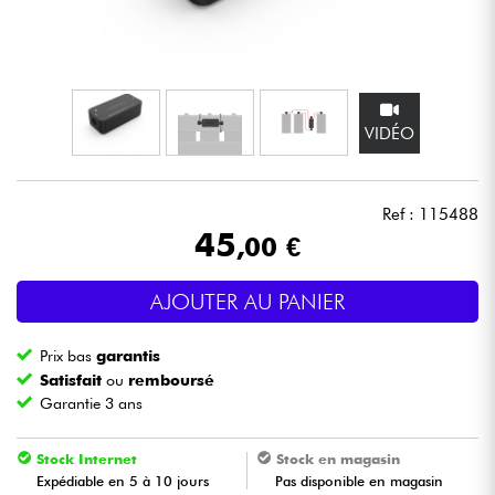
Casques
Micros & HF
VIDÉO
DJ
Sono
Ref : 115488
45
,00 €
Eclairage
AJOUTER AU PANIER
Batteries & Percu
Prix bas
garantis
Vents
Satisfait
ou
remboursé
Garantie 3 ans
Violons & Quatuor
Stock Internet
Stock en magasin
Expédiable en 5 à 10 jours
Pas disponible en magasin
Eveil Musical