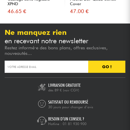
XPND
Cover
46.65 €
47.00 €
Ne manquez rien
en recevant notre newsletter
Restez informé·e des bons plans, offres exclusives,
nouveautés...
GO !
LIVRAISON GRATUITE
dès 89 €
(voir CGV)
SATISFAIT OU REMBOURSÉ
30 jours pour changer d’avis
BESOIN D’UN CONSEIL ?
Hotline :
01 81 930 900