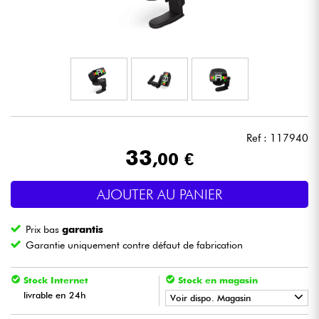
Casques
Micros & HF
DJ
Sono
Ref : 117940
33
,00 €
Eclairage
AJOUTER AU PANIER
Batteries & Percu
Prix bas
garantis
Vents
Garantie uniquement contre défaut de fabrication
Violons & Quatuor
Stock Internet
Stock en magasin
livrable en 24h
Voir dispo. Magasin
Eveil Musical