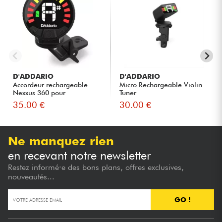
D'ADDARIO
D'ADDARIO
Accordeur rechargeable
Micro Rechargeable Violin
Nexxus 360 pour
Tuner
violoncelle...
35.00 €
30.00 €
Ne manquez rien
en recevant notre newsletter
Restez informé·e des bons plans, offres exclusives,
nouveautés...
GO !