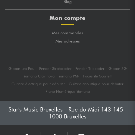
Blog
Mon compte
Mes commandes
Mes adresses
Gibson Les Paul
Fender Stratocaster
Fender Telecaster
Gibson SG
Yamaha Clavinova
Yamaha PSR
Focusrite Scarlett
Guitare électrique pour débuter
Guitare acoustique pour débuter
Piano Numérique Yamaha
Star's Music Bruxelles - Rue du Midi 143-145 -
1000 Bruxelles