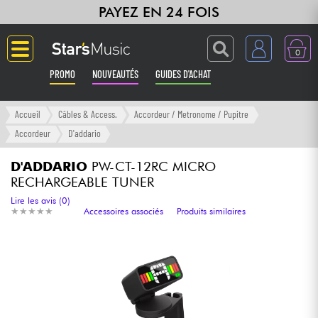
PAYEZ EN 24 FOIS
0
PROMO
NOUVEAUTÉS
GUIDES D'ACHAT
Langue
Accueil
Câbles & Access.
Accordeur / Metronome / Pupitre
Accordeur
D'addario
Guitares & Basses
D'ADDARIO
PW-CT-12RC MICRO
RECHARGEABLE TUNER
Amplis & Effets
Lire les avis (0)
★
★
★
★
★
★
★
★
★
★
Accessoires associés
Produits similaires
Claviers & Pianos
Synthés & Sampleurs
Home Studio