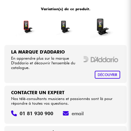
•
ACOUSTIC BY
Star
'
S
Music
Variation(s) de ce produit.
•
Câbles & Access.
LA PÉDALE BY
Star
'
S
Music
•
METAL GUITAR BY
Star
'
S
Music
HiFi
•
Star
'
S
Music
LYON
Packs
LA MARQUE D'ADDARIO
En apprendre plus sur la marque
Voir nos marques
D'addario et découvrir l'ensemble du
catalogue.
DÉCOUVRIR
CONTACTER UN EXPERT
Nos télé-consultants musiciens et passionnés sont là pour
répondre à toutes vos questions.
01 81 930 900
email