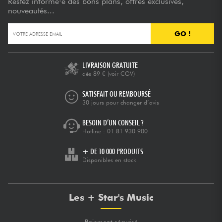
Restez informé·e des bons plans, offres exclusives,
nouveautés...
GO !
LIVRAISON GRATUITE
dès 89 €
(voir CGV)
SATISFAIT OU REMBOURSÉ
30 jours pour changer d’avis
BESOIN D’UN CONSEIL ?
Hotline :
01 81 930 900
+ DE 10 000 PRODUITS
Disponibles en stock
Les + Star's Music