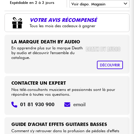
Expédiable en 2 à 3 jours
Voir dispo. Magasin
•
Câbles & Access.
LA PÉDALE BY
Star
'
S
Music
VOTRE AVIS RÉCOMPENSÉ
Tous les mois des cadeaux à gagner
•
Star
'
S
Music
BORDEAUX
HiFi
LA MARQUE DEATH BY AUDIO
Packs
En apprendre plus sur la marque Death
by audio et découvrir l'ensemble du
catalogue.
Voir nos marques
DÉCOUVRIR
CONTACTER UN EXPERT
Nos télé-consultants musiciens et passionnés sont là pour
répondre à toutes vos questions.
01 81 930 900
email
GUIDE D'ACHAT EFFETS GUITARES BASSES
Comment s'y retrouver dans la profusion de pédales d'effets