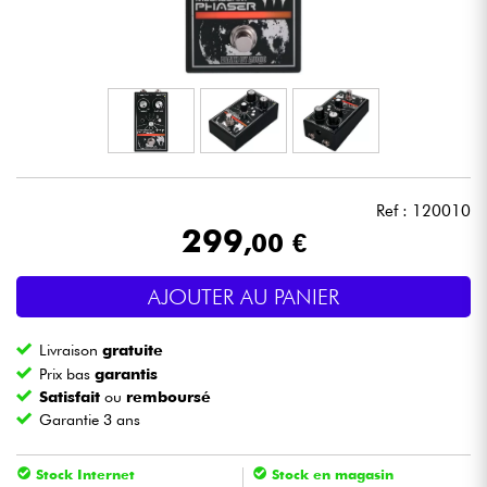
Casques
Micros & HF
DJ
Sono
Ref : 120010
299
,00 €
Eclairage
AJOUTER AU PANIER
Batteries & Percu
Livraison
gratuite
Vents
Prix bas
garantis
Satisfait
ou
remboursé
Garantie 3 ans
Violons & Quatuor
Stock Internet
Stock en magasin
Eveil Musical