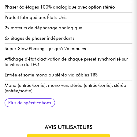
Phaser 6x étages 100% analogique avec option stéréo
Produit fabriqué aux États-Unis
2x moteurs de déphasage analogique
6x étages de phaser indépendants
Super-Slow Phasing - jusqu'à 2x minutes
Affichage d'état d'activation de chaque preset synchronisé sur
la vitesse du LFO
Entrée et sortie mono ou stéréo via câbles TRS
Mono (entrée/sortie), mono vers stéréo (entrée/sortie), stéréo
(entrée/sortie)
Fonctionne avec un bloc d'alimentation 9VDC optionnel (fiche
131 x 70 x 60 mm
292 g
Plus de spécifications
cylindrique 2,1 x 5,5 mm, polarité négative à l'intérieur,
consommation de courant 50 mA)
AVIS UTILISATEURS