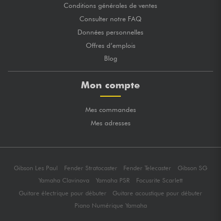
Conditions générales de ventes
Consulter notre FAQ
Données personnelles
Offres d’emplois
Blog
Mon compte
Mes commandes
Mes adresses
Gibson Les Paul
Fender Stratocaster
Fender Telecaster
Gibson SG
Yamaha Clavinova
Yamaha PSR
Focusrite Scarlett
Guitare électrique pour débuter
Guitare acoustique pour débuter
Piano Numérique Yamaha