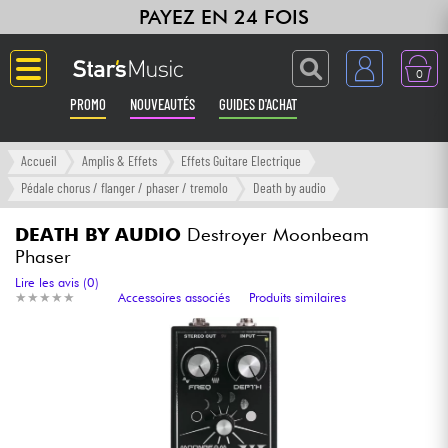
PAYEZ EN 24 FOIS
0
PROMO
NOUVEAUTÉS
GUIDES D'ACHAT
Langue
Accueil
Amplis & Effets
Effets Guitare Electrique
Pédale chorus / flanger / phaser / tremolo
Death by audio
Guitares & Basses
DEATH BY AUDIO
Destroyer Moonbeam
Phaser
Amplis & Effets
Lire les avis (0)
★
★
★
★
★
★
★
★
★
★
Accessoires associés
Produits similaires
Claviers & Pianos
Synthés & Sampleurs
Home Studio