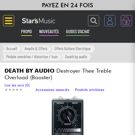
PAYEZ EN 24 FOIS
0
PROMO
NOUVEAUTÉS
GUIDES D'ACHAT
Langue
Accueil
Amplis & Effets
Effets Guitare Electrique
Pédale overdrive / distortion / fuzz
Death by audio
Guitares & Basses
DEATH BY AUDIO
Destroyer Thee Treble
Overload (Booster)
Amplis & Effets
Lire les avis (0)
★
★
★
★
★
★
★
★
★
★
Accessoires associés
Produits similaires
Claviers & Pianos
Synthés & Sampleurs
Home Studio