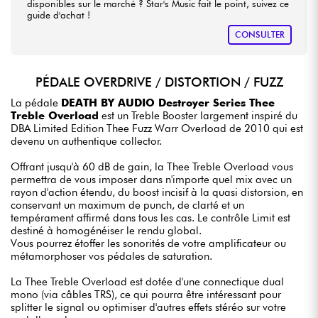
disponibles sur le marché ? Star's Music fait le point, suivez ce
guide d'achat !
CONSULTER
PÉDALE OVERDRIVE / DISTORTION / FUZZ
La pédale
DEATH BY AUDIO Destroyer Series Thee
Treble Overload
est un Treble Booster largement inspiré du
DBA Limited Edition Thee Fuzz Warr Overload de 2010 qui est
devenu un authentique collector.
Offrant jusqu'à 60 dB de gain, la Thee Treble Overload vous
permettra de vous imposer dans n'importe quel mix avec un
rayon d'action étendu, du boost incisif à la quasi distorsion, en
conservant un maximum de punch, de clarté et un
tempérament affirmé dans tous les cas. Le contrôle Limit est
destiné à homogénéiser le rendu global.
Vous pourrez étoffer les sonorités de votre amplificateur ou
métamorphoser vos pédales de saturation.
La Thee Treble Overload est dotée d'une connectique dual
mono (via câbles TRS), ce qui pourra être intéressant pour
splitter le signal ou optimiser d'autres effets stéréo sur votre