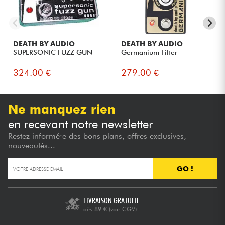
DEATH BY AUDIO
DEATH BY AUDIO
SUPERSONIC FUZZ GUN
Germanium Filter
324.00 €
279.00 €
Ne manquez rien
en recevant notre newsletter
Restez informé·e des bons plans, offres exclusives,
nouveautés...
GO !
LIVRAISON GRATUITE
dès 89 €
(voir CGV)