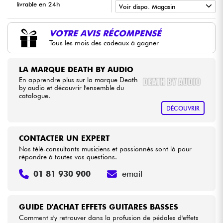
livrable en 24h
Voir dispo. Magasin
•
Câbles & Access.
LA PÉDALE BY
Star
'
S
Music
VOTRE AVIS RÉCOMPENSÉ
Tous les mois des cadeaux à gagner
HiFi
LA MARQUE DEATH BY AUDIO
Packs
En apprendre plus sur la marque Death
by audio et découvrir l'ensemble du
catalogue.
Voir nos marques
DÉCOUVRIR
CONTACTER UN EXPERT
Nos télé-consultants musiciens et passionnés sont là pour
répondre à toutes vos questions.
01 81 930 900
email
GUIDE D'ACHAT EFFETS GUITARES BASSES
Comment s'y retrouver dans la profusion de pédales d'effets