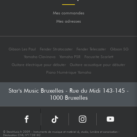
Mes commandes
Mes adresses
Gibson Les Paul
Fender Stratocaster
Fender Telecaster
Gibson SG
Yamaha Clavinova
Yamaha PSR
Focusrite Scarlett
Guitare électrique pour débuter
Guitare acoustique pour débuter
Piano Numérique Yamaha
Star's Music Bruxelles - Rue du Midi 143-145 -
1000 Bruxelles
© StarsMusic.fr 2009 - Instruments de musique et matériel dj, studio, lumière et sonorisation -
Déclaration CNIL N°1728182