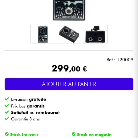
Casques
Micros & HF
DJ
Sono
Ref : 120009
299
,00 €
Eclairage
AJOUTER AU PANIER
Batteries & Percu
Livraison
gratuite
Vents
Prix bas
garantis
Satisfait
ou
remboursé
Garantie 3 ans
Violons & Quatuor
Stock Internet
Stock en magasin
Eveil Musical