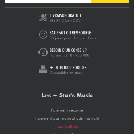
LIVRAISON GRATUITE
dès 89 €
(voir CGV)
SATISFAIT OU REMBOURSÉ
30 jours pour changer d’avis
BESOIN D’UN CONSEIL ?
Hotline :
01 81 930 900
+ DE 10 000 PRODUITS
Disponibles en stock
Les + Star's Music
Paiement sécurisé
Paiement par mandat administratif
Pass Culture