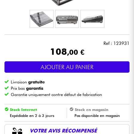
Casques
Micros & HF
DJ
Ref : 123931
108
,00 €
Sono
AJOUTER AU PANIER
Eclairage
Livraison
gratuite
Batteries & Percu
Prix bas
garantis
Garantie uniquement contre défaut de fabrication
Vents
Stock Internet
Stock en magasin
Expédiable en 2 à 3 jours
Pas disponible en magasin
Violons & Quatuor
VOTRE AVIS RÉCOMPENSÉ
Eveil Musical