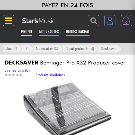
PAYEZ EN 24 FOIS
0
PROMO
NOUVEAUTÉS
GUIDES D'ACHAT
Langue
Accueil
DJ
Accessoires DJ
Capot protection dj
Decksaver
Guitares & Basses
DECKSAVER
Behringer Pro X32 Producer cover
Lire les avis (0)
★
★
★
★
★
★
★
★
★
★
Produits similaires
Amplis & Effets
Claviers & Pianos
Synthés & Sampleurs
Home Studio