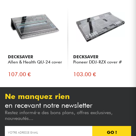
DECKSAVER
DECKSAVER
Allen & Health QU-24 cover
Pioneer DDJ-RZX cover #
107.00 €
103.00 €
Ne manquez rien
en recevant notre newsletter
Restez informé·e des bons plans, offres exclusives,
nouveautés...
GO !