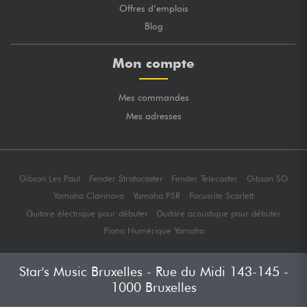
Offres d’emplois
Blog
Mon compte
Mes commandes
Mes adresses
Gibson Les Paul
Fender Stratocaster
Fender Telecaster
Gibson SG
Yamaha Clavinova
Yamaha PSR
Focusrite Scarlett
Guitare électrique pour débuter
Guitare acoustique pour débuter
Piano Numérique Yamaha
Star's Music Bruxelles - Rue du Midi 143-145 -
1000 Bruxelles