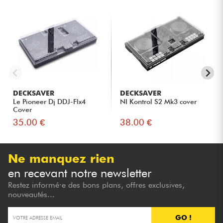
DECKSAVER
DECKSAVER
Le Pioneer Dj DDJ-Flx4
NI Kontrol S2 Mk3 cover
Cover
35.00 €
38.00 €
Ne manquez rien
en recevant notre newsletter
Restez informé·e des bons plans, offres exclusives,
nouveautés...
GO !