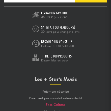
LIVRAISON GRATUITE
dès 89 €
(voir CGV)
SATISFAIT OU REMBOURSÉ
30 jours pour changer d’avis
BESOIN D’UN CONSEIL ?
Hotline :
01 81 930 900
+ DE 10 000 PRODUITS
Disponibles en stock
Les + Star's Music
Paiement sécurisé
Paiement par mandat administratif
Pass Culture