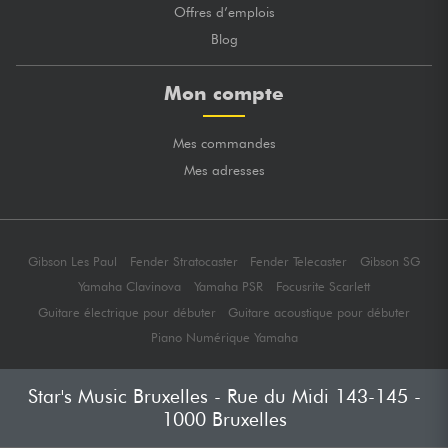
Offres d’emplois
Blog
Mon compte
Mes commandes
Mes adresses
Gibson Les Paul
Fender Stratocaster
Fender Telecaster
Gibson SG
Yamaha Clavinova
Yamaha PSR
Focusrite Scarlett
Guitare électrique pour débuter
Guitare acoustique pour débuter
Piano Numérique Yamaha
Star's Music Bruxelles - Rue du Midi 143-145 -
1000 Bruxelles