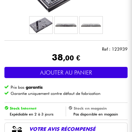
Casques
Micros & HF
DJ
Ref : 123939
Sono
38
,00 €
Eclairage
AJOUTER AU PANIER
Batteries & Percu
Prix bas
garantis
Garantie uniquement contre défaut de fabrication
Vents
Stock Internet
Stock en magasin
Expédiable en 2 à 3 jours
Pas disponible en magasin
Violons & Quatuor
VOTRE AVIS RÉCOMPENSÉ
Eveil Musical