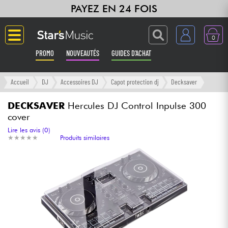
PAYEZ EN 24 FOIS
0
PROMO
NOUVEAUTÉS
GUIDES D'ACHAT
Langue
Accueil
DJ
Accessoires DJ
Capot protection dj
Decksaver
Guitares & Basses
DECKSAVER
Hercules DJ Control Inpulse 300
cover
Amplis & Effets
Lire les avis (0)
★
★
★
★
★
★
★
★
★
★
Produits similaires
Claviers & Pianos
Synthés & Sampleurs
Home Studio