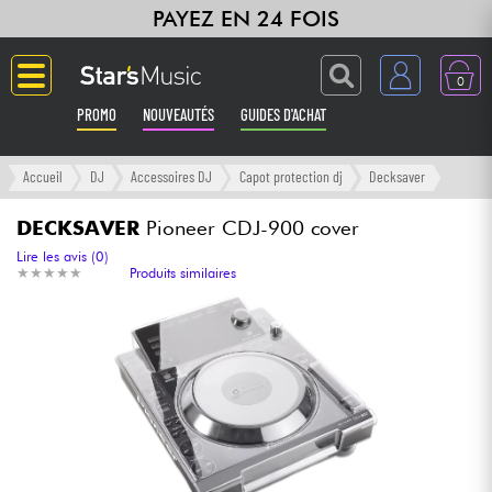
PAYEZ EN 24 FOIS
0
PROMO
NOUVEAUTÉS
GUIDES D'ACHAT
Langue
Accueil
DJ
Accessoires DJ
Capot protection dj
Decksaver
Guitares & Basses
DECKSAVER
Pioneer CDJ-900 cover
Lire les avis (0)
★
★
★
★
★
★
★
★
★
★
Produits similaires
Amplis & Effets
Claviers & Pianos
Synthés & Sampleurs
Home Studio