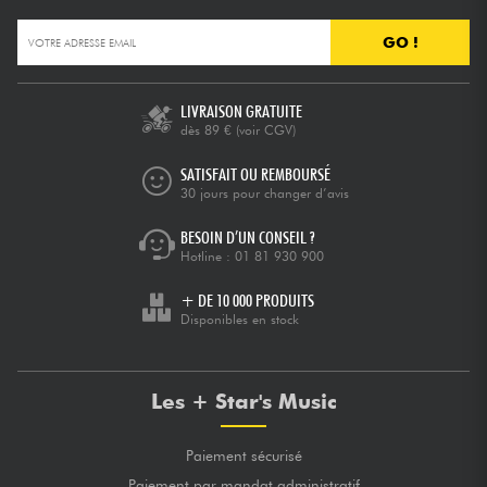
GO !
LIVRAISON GRATUITE
dès 89 €
(voir CGV)
SATISFAIT OU REMBOURSÉ
30 jours pour changer d’avis
BESOIN D’UN CONSEIL ?
Hotline :
01 81 930 900
+ DE 10 000 PRODUITS
Disponibles en stock
Les + Star's Music
Paiement sécurisé
Paiement par mandat administratif