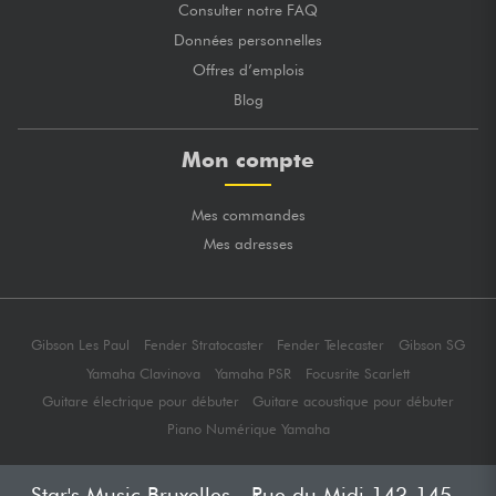
Consulter notre FAQ
Données personnelles
Offres d’emplois
Blog
Mon compte
Mes commandes
Mes adresses
Gibson Les Paul
Fender Stratocaster
Fender Telecaster
Gibson SG
Yamaha Clavinova
Yamaha PSR
Focusrite Scarlett
Guitare électrique pour débuter
Guitare acoustique pour débuter
Piano Numérique Yamaha
Star's Music Bruxelles - Rue du Midi 143-145 -