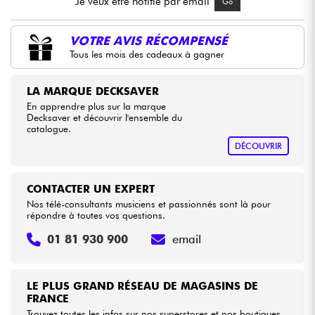
Je veux être notifié par email
Go
Câbles & Access.
VOTRE AVIS RÉCOMPENSÉ
Tous les mois des cadeaux à gagner
HiFi
LA MARQUE DECKSAVER
En apprendre plus sur la marque
Packs
Decksaver et découvrir l'ensemble du
catalogue.
Voir nos marques
DÉCOUVRIR
CONTACTER UN EXPERT
Nos télé-consultants musiciens et passionnés sont là pour
répondre à toutes vos questions.
01 81 930 900
email
LE PLUS GRAND RÉSEAU DE MAGASINS DE
FRANCE
Trouvez toutes les infos sur nos superstores et nos boutiques