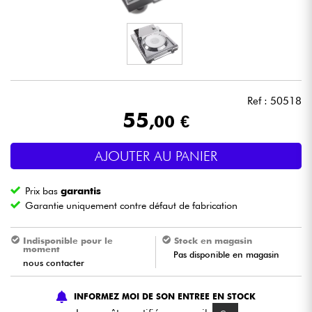
Casques
Micros & HF
DJ
Ref : 50518
55
,00 €
Sono
AJOUTER AU PANIER
Eclairage
Prix bas
garantis
Batteries & Percu
Garantie uniquement contre défaut de fabrication
Vents
Indisponible pour le
Stock en magasin
moment
Pas disponible en magasin
nous contacter
Violons & Quatuor
INFORMEZ MOI DE SON ENTREE EN STOCK
Eveil Musical