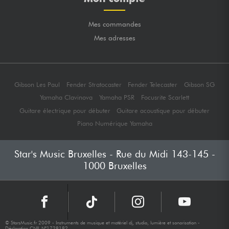
Mes commandes
Mes adresses
Gibson Les Paul
Fender Stratocaster
Fender Telecaster
Gibson SG
Yamaha Clavinova
Yamaha PSR
Focusrite Scarlett
Guitare électrique pour débuter
Guitare acoustique pour débuter
Piano Numérique Yamaha
Star's Music Bruxelles - Rue du Midi 143-145 -
1000 Bruxelles
© StarsMusic.fr 2009 - Instruments de musique et matériel dj, studio, lumière et sonorisation -
Déclaration CNIL N°1728182