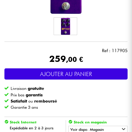
Casques
Micros & HF
DJ
Ref : 117905
Sono
259
,00 €
Eclairage
AJOUTER AU PANIER
Batteries & Percu
Livraison
gratuite
Prix bas
garantis
Vents
Satisfait
ou
remboursé
Garantie 3 ans
Violons & Quatuor
Stock Internet
Stock en magasin
Expédiable en 2 à 3 jours
Voir dispo. Magasin
Eveil Musical