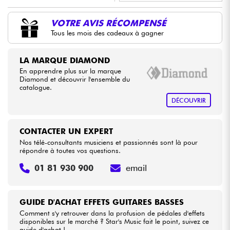
•
LA PÉDALE BY
Star
'
S
Music
VOTRE AVIS RÉCOMPENSÉ
Câbles & Access.
Tous les mois des cadeaux à gagner
•
Star
'
S
Music
BORDEAUX
HiFi
•
LA MARQUE DIAMOND
Star
'
S
Music
LYON
En apprendre plus sur la marque
Packs
Diamond et découvrir l'ensemble du
catalogue.
DÉCOUVRIR
Voir nos marques
CONTACTER UN EXPERT
Nos télé-consultants musiciens et passionnés sont là pour
répondre à toutes vos questions.
01 81 930 900
email
GUIDE D'ACHAT EFFETS GUITARES BASSES
Comment s'y retrouver dans la profusion de pédales d'effets
disponibles sur le marché ? Star's Music fait le point, suivez ce
guide d'achat !