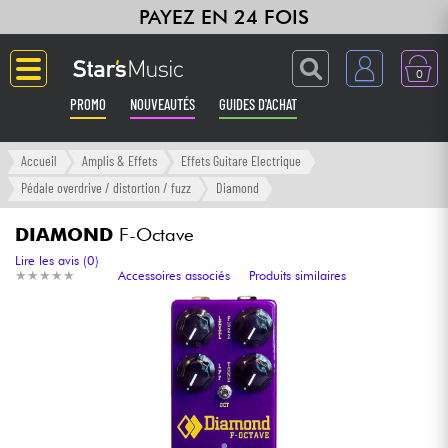
PAYEZ EN 24 FOIS
0
PROMO
NOUVEAUTÉS
GUIDES D'ACHAT
Langue
Accueil
Amplis & Effets
Effets Guitare Electrique
Pédale overdrive / distortion / fuzz
Diamond
Guitares & Basses
DIAMOND
F-Octave
Amplis & Effets
Lire les avis (0)
★
★
★
★
★
★
★
★
★
★
Accessoires associés
Produits similaires
Claviers & Pianos
Synthés & Sampleurs
Home Studio