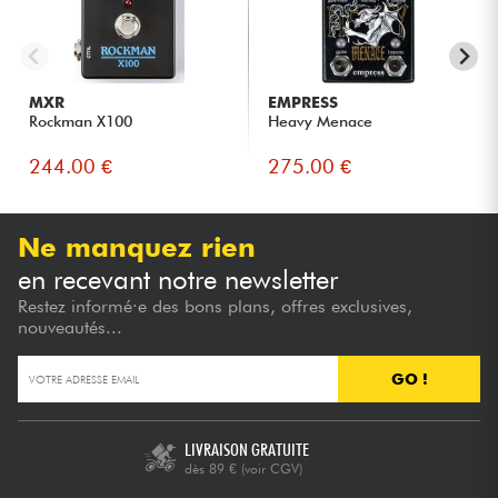
MXR
EMPRESS
Rockman X100
Heavy Menace
244.00 €
275.00 €
Ne manquez rien
en recevant notre newsletter
Restez informé·e des bons plans, offres exclusives,
nouveautés...
GO !
LIVRAISON GRATUITE
dès 89 €
(voir CGV)