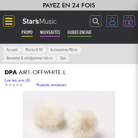
PAYEZ EN 24 FOIS
0
PROMO
NOUVEAUTÉS
GUIDES D'ACHAT
Langue
Accueil
Micros & HF
Accessoires Micro
Bonnette & windjammer micro
Dpa
Guitares & Basses
DPA
AIR1-OFFWHITE-L
Amplis & Effets
Lire les avis (0)
★
★
★
★
★
★
★
★
★
★
Produits similaires
Claviers & Pianos
Synthés & Sampleurs
Home Studio