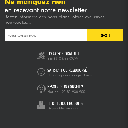
Ne manquez rien
en recevant notre newsletter
Restez informé·e des bons plans, offres exclusives,
nouveautés...
GO !
LIVRAISON GRATUITE
dès 89 €
(voir CGV)
SATISFAIT OU REMBOURSÉ
30 jours pour changer d’avis
BESOIN D’UN CONSEIL ?
Hotline :
01 81 930 900
+ DE 10 000 PRODUITS
Disponibles en stock