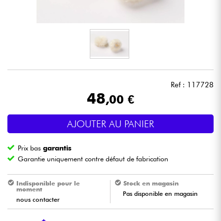
Casques
Micros & HF
DJ
Ref : 117728
Sono
48
,00 €
Eclairage
AJOUTER AU PANIER
Batteries & Percu
Prix bas
garantis
Garantie uniquement contre défaut de fabrication
Vents
Indisponible pour le
Stock en magasin
moment
Violons & Quatuor
Pas disponible en magasin
nous contacter
Eveil Musical