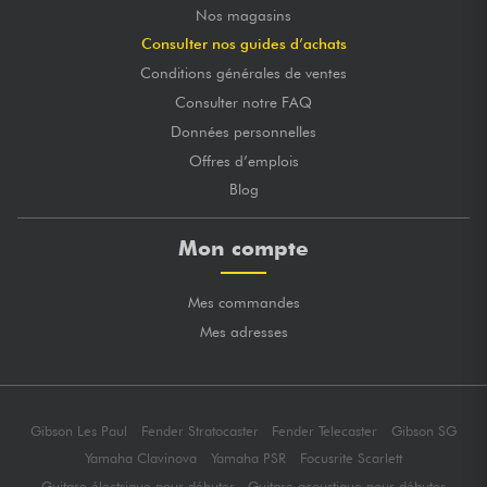
Nos magasins
Consulter nos guides d’achats
Conditions générales de ventes
Consulter notre FAQ
Données personnelles
Offres d’emplois
Blog
Mon compte
Mes commandes
Mes adresses
Gibson Les Paul
Fender Stratocaster
Fender Telecaster
Gibson SG
Yamaha Clavinova
Yamaha PSR
Focusrite Scarlett
Guitare électrique pour débuter
Guitare acoustique pour débuter