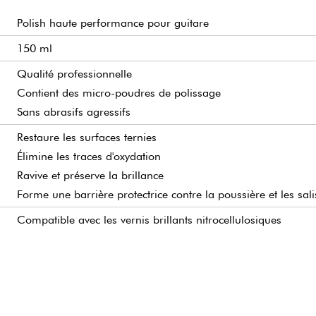
Polish haute performance pour guitare
150 ml
Qualité professionnelle
Contient des micro-poudres de polissage
Sans abrasifs agressifs
Restaure les surfaces ternies
Élimine les traces d'oxydation
Ravive et préserve la brillance
Forme une barrière protectrice contre la poussière et les sal
Compatible avec les vernis brillants nitrocellulosiques
Convient au polissage des micros
Convient au polissage des frettes