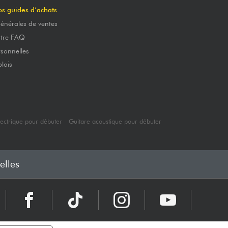
os guides d’achats
énérales de ventes
otre FAQ
sonnelles
lois
lectrique pour débuter
Guitare acoustique pour débuter
elles