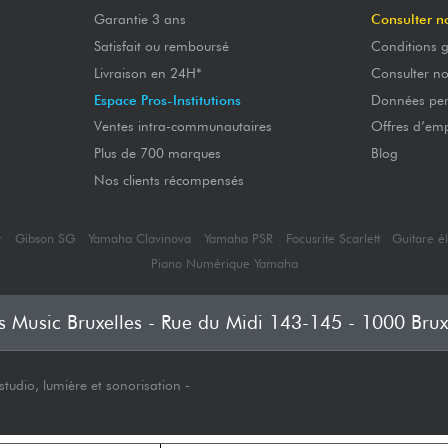
Garantie 3 ans
Consulter n
Satisfait ou remboursé
Conditions g
Livraison en 24H*
Consulter n
Espace Pros-Institutions
Données per
Ventes intra-communautaires
Offres d’emp
Plus de 700 marques
Blog
Nos clients récompensés
r
Gibson SG
Yamaha Clavinova
Yamaha PSR
Focusrite Scarlett
Guitare é
Piano Numérique Yamaha
's Music Bruxelles - Rue du Midi 143-145 - 1000 Brux
tudio, lumière et sonorisation -