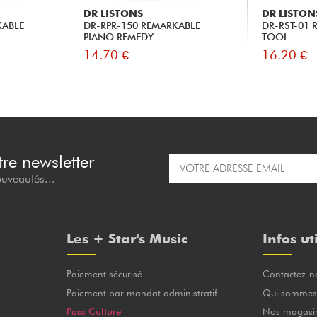
DR LISTONS
DR LISTON
KABLE
DR-RPR-150 REMARKABLE
DR-RST-01
PIANO REMEDY
TOOL
14.70 €
16.20 €
re newsletter
ouveautés...
Les + Star's Music
Infos ut
Paiement sécurisé
Contactez-n
Paiement par mandat administratif
Qui sommes
Pass Culture
Nos magasi