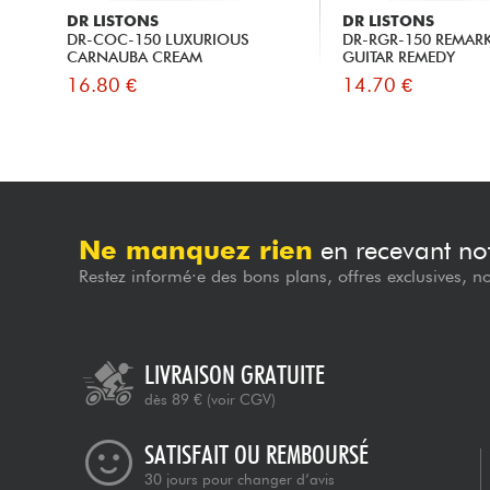
DR LISTONS
DR LISTONS
DR-COC-150 LUXURIOUS
DR-RGR-150 REMAR
CARNAUBA CREAM
GUITAR REMEDY
16.80 €
14.70 €
Ne manquez rien
en recevant not
Restez informé·e des bons plans, offres exclusives, n
LIVRAISON GRATUITE
dès 89 €
(voir CGV)
SATISFAIT OU REMBOURSÉ
30 jours pour changer d’avis