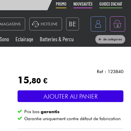
PROMO
NOUVEAUTÉS
GUIDES D'ACHAT
BE
MAGASINS
HOTLINE
0
France
Sono
Eclairage
Batteries & Percu
de catégories
België
Claviers & Pianos
España
Casques
Deutschland
Ref : 123840
15
,80 €
Nederland
Sono
English
AJOUTER AU PANIER
Vents
Prix bas
garantis
Câbles & Access.
Garantie uniquement contre défaut de fabrication