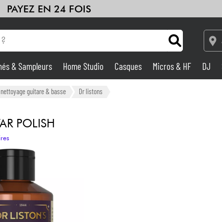
PAYEZ EN 24 FOIS
hés & Sampleurs
Home Studio
Casques
Micros & HF
DJ
Amplis & Effets
t nettoyage guitare & basse
Dr listons
Home Studio
AR POLISH
ires
DJ
Batteries & Percu
Eveil Musical