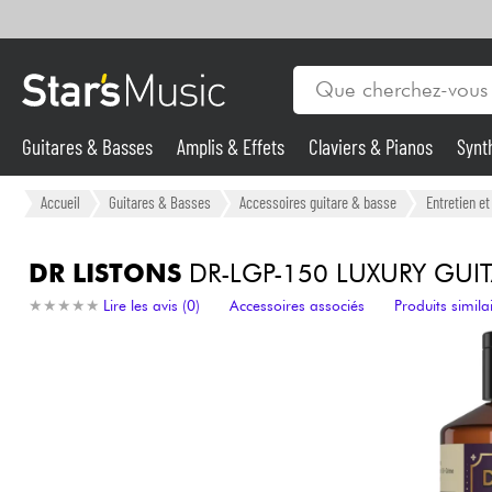
Guitares & Basses
Amplis & Effets
Claviers & Pianos
Synt
Vents
Guitares & Basses
Accueil
Guitares & Basses
Accessoires guitare & basse
Entretien e
Synthés & Sampleurs
DR LISTONS
DR-LGP-150 LUXURY GUIT
★
★
★
★
★
★
★
★
★
★
Lire les avis (0)
Accessoires associés
Produits simila
Micros & HF
Eclairage
Violons & Quatuor