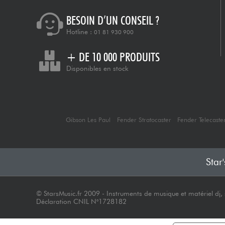
BESOIN D’UN CONSEIL ?
Hotline :
01 81 930 900
+ DE 10 000 PRODUITS
Disponibles en stock
Gibson Les Paul
Fender Stratocaster
Fender Telecaste
Star
© StarsMusic.fr 2009 - Instruments de musique et matériel dj, s
Déclaration CNIL N°1728182