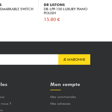
S
DR LISTONS
DR
 REMARKABLE SWITCH
DR-LPP-150 LUXURY PIANO
DR
POLISH
GL
15.80 €
15
JE M'ABONNE
iles
Mon compte
ous
Mes commandes
-nous ?
Mes adresses
ns