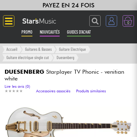
PAYEZ EN 24 FOIS
0
PROMO
NOUVEAUTÉS
GUIDES D'ACHAT
Langue
Accueil
Guitares & Basses
Guitare Electrique
Guitare électrique single cut
Duesenberg
Guitares & Basses
DUESENBERG
Starplayer TV Phonic - venitian
white
Amplis & Effets
Lire les avis (0)
★
★
★
★
★
★
★
★
★
★
Accessoires associés
Produits similaires
Claviers & Pianos
Synthés & Sampleurs
Home Studio