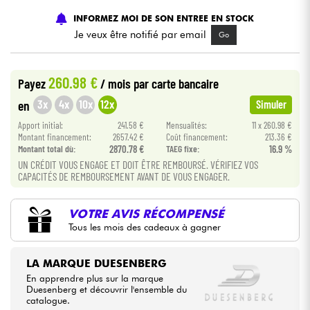
INFORMEZ MOI DE SON ENTREE EN STOCK
Câbles & Access.
Je veux être notifié par email
Go
HiFi
260.98 €
Payez
/ mois
par carte bancaire
3x
4x
10x
12x
en
Simuler
Packs
Apport initial:
241.58 €
Mensualités:
11 x 260.98 €
Montant financement:
2657.42 €
Coût financement:
213.36 €
Voir nos marques
Montant total dù:
2870.78 €
TAEG fixe:
16.9 %
UN CRÉDIT VOUS ENGAGE ET DOIT ÊTRE REMBOURSÉ. VÉRIFIEZ VOS
CAPACITÉS DE REMBOURSEMENT AVANT DE VOUS ENGAGER.
VOTRE AVIS RÉCOMPENSÉ
Tous les mois des cadeaux à gagner
LA MARQUE DUESENBERG
En apprendre plus sur la marque
Duesenberg et découvrir l'ensemble du
catalogue.