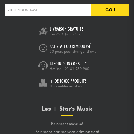
GO !
LIVRAISON GRATUITE
dès 89 €
(voir CGV)
SATISFAIT OU REMBOURSÉ
30 jours pour changer d’avis
BESOIN D’UN CONSEIL ?
Hotline :
01 81 930 900
+ DE 10 000 PRODUITS
Disponibles en stock
Les + Star's Music
Paiement sécurisé
Paiement par mandat administratif