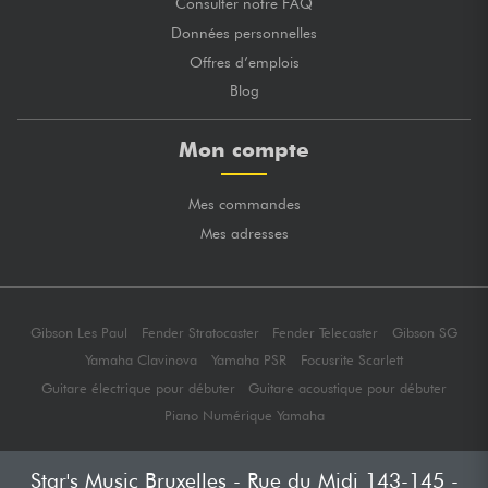
Consulter notre FAQ
Données personnelles
Offres d’emplois
Blog
Mon compte
Mes commandes
Mes adresses
Gibson Les Paul
Fender Stratocaster
Fender Telecaster
Gibson SG
Yamaha Clavinova
Yamaha PSR
Focusrite Scarlett
Guitare électrique pour débuter
Guitare acoustique pour débuter
Piano Numérique Yamaha
Star's Music Bruxelles - Rue du Midi 143-145 -