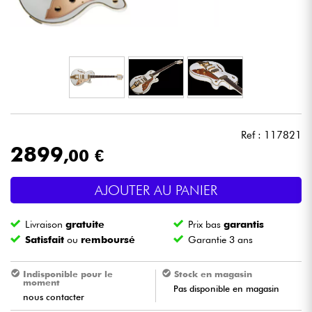
Casques
Micros & HF
DJ
Sono
Ref : 117821
2899
,00 €
Eclairage
AJOUTER AU PANIER
Batteries & Percu
Livraison
gratuite
Prix bas
garantis
Vents
Satisfait
ou
remboursé
Garantie 3 ans
Violons & Quatuor
Indisponible pour le
Stock en magasin
moment
Pas disponible en magasin
nous contacter
Eveil Musical