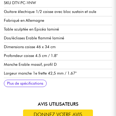
SKU DTV-PC-VNW
Guitare électrique 1/2 caisse avec bloc sustain et ouïe
Fabriqué en Allemagne
Table sculptée en Epicéa laminé
Dos/éclisses Erable flammé laminé
Dimensions caisse 46 x 34 cm
Profondeur caisse 4.5 cm / 1.8"
Manche Erable massif, profil D
Largeur manche 1e frette 42,5 mm / 1.67"
Largeur manche 1ee frette 52 mm / 2.05"
Epaisseur manche 1e frette 21 mm / 0.8"
Epaisseur manche 12e frette 24 mm / 0.95"
Touche Palissandre indien, 22x frettes jumbo (2,8 x 1,0 mm)
Diapason 648 mm / 25.5"
Radius 305 mm / 12"
Micros simple bobinage Duesenberg "Phonico" P90 Domino
Master volume, master tone, sélecteur micros 4 positions
Vibrato Duesenberg Radiator
Chevalet Radiator tremolo
Mécaniques Duesenberg Z-Tuners, boutons "Art Diego"
Livrée en étui
Plus de spécifications
AVIS UTILISATEURS
DONNEZ VOTRE AVIS