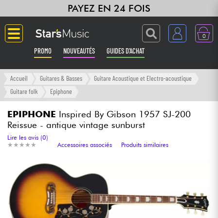
PAYEZ EN 24 FOIS
0
PROMO
NOUVEAUTÉS
GUIDES D'ACHAT
Langue
Accueil
Guitares & Basses
Guitare Acoustique et Electro-acoustique
Guitare folk
Epiphone
Guitares & Basses
EPIPHONE
Inspired By Gibson 1957 SJ-200
Reissue - antique vintage sunburst
Amplis & Effets
Lire les avis (0)
★
★
★
★
★
★
★
★
★
★
Accessoires associés
Produits similaires
Claviers & Pianos
Synthés & Sampleurs
Home Studio