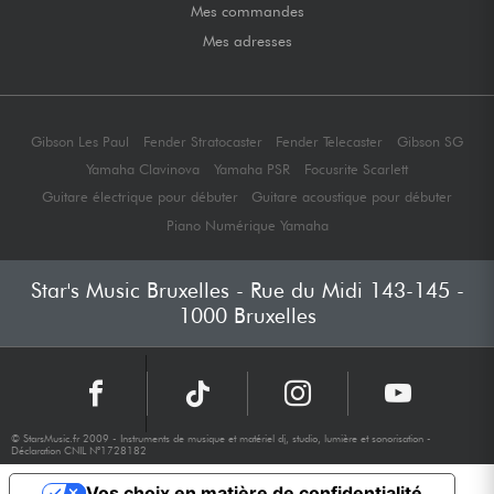
Mes commandes
Mes adresses
Gibson Les Paul
Fender Stratocaster
Fender Telecaster
Gibson SG
Yamaha Clavinova
Yamaha PSR
Focusrite Scarlett
Guitare électrique pour débuter
Guitare acoustique pour débuter
Piano Numérique Yamaha
Star's Music Bruxelles - Rue du Midi 143-145 -
1000 Bruxelles
© StarsMusic.fr 2009 - Instruments de musique et matériel dj, studio, lumière et sonorisation -
Déclaration CNIL N°1728182
Vos choix en matière de confidentialité