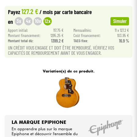
•
ACOUSTIC BY
Star
'
S
Music
127.2 €
Payez
/ mois
par carte bancaire
•
Câbles & Access.
Star
'
S
Music
LILLE
3x
4x
10x
12x
en
Simuler
Apport initial:
117.75 €
Mensualités:
11 x 127.2 €
HiFi
Montant financement:
1295.25 €
Coût financement:
103.95 €
Montant total dù:
1399.2 €
TAEG fixe:
16.9 %
Packs
UN CRÉDIT VOUS ENGAGE ET DOIT ÊTRE REMBOURSÉ. VÉRIFIEZ VOS
CAPACITÉS DE REMBOURSEMENT AVANT DE VOUS ENGAGER.
Voir nos marques
Variation(s) de ce produit.
LA MARQUE EPIPHONE
En apprendre plus sur la marque
Epiphone et découvrir l'ensemble du