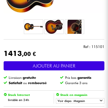
Casques
Micros & HF
DJ
Sono
Ref : 115101
1413
,00 €
Eclairage
AJOUTER AU PANIER
Batteries & Percu
Livraison
gratuite
Prix bas
garantis
Vents
Satisfait
ou
remboursé
Garantie 3 ans
Violons & Quatuor
Stock Internet
Stock en magasin
livrable en 24h
Voir dispo. Magasin
Eveil Musical