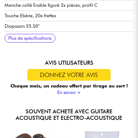
Manche collé Erable figuré 2x pièces, profil C
Touche Ebène, 20x frettes
Diapason 25.50"
Largeur manche 1e frette 1.72” / 43.79mm
Chevalet en Palissandre
Préampli L.R. Baggs Element Bronze VTC avec contrôles de
Mécaniques Epiphone Deluxe
Sillet os
Vendue avec étui Epiphone Inspired by Gibson Logo
Plus de spécifications
volume et tonalité dans la rosace
AVIS UTILISATEURS
DONNEZ VOTRE AVIS
Chaque mois, un cadeau offert
par tirage au sort !
En savoir +
SOUVENT ACHETÉ AVEC GUITARE
ACOUSTIQUE ET ELECTRO-ACOUSTIQUE