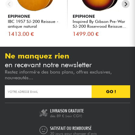
EPIPHONE
EPIPHONE
IBC 1957 SJ-200 Reissue -
Inspired By Gibson Pre-War
antique natural
SJ-200 Rosewood Reissue...
1413.00 €
1499.00 €
Ne manquez rien
en recevant notre newsletter
Restez informé·e des bons plans, offres exclusives,
nouveautés...
GO !
LIVRAISON GRATUITE
dès 89 €
(voir CGV)
SATISFAIT OU REMBOURSÉ
30 jours pour changer d’avis