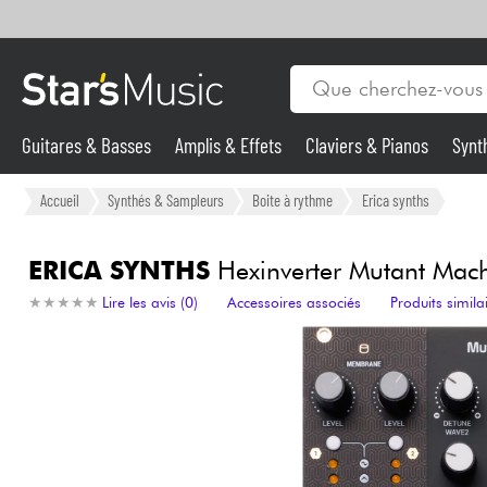
Guitares & Basses
Amplis & Effets
Claviers & Pianos
Synt
Vents
Guitares & Basses
Accueil
Synthés & Sampleurs
Boite à rythme
Erica synths
Synthés & Sampleurs
ERICA SYNTHS
Hexinverter Mutant Mac
★
★
★
★
★
★
★
★
★
★
Lire les avis (0)
Accessoires associés
Produits simila
Micros & HF
Eclairage
Violons & Quatuor