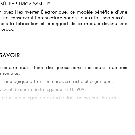
SÉE PAR ERICA SYNTHS
n avec Hexinverter Électronique, ce modèle bénéficie d’une
 en conservant l’architecture sonore qui a fait son succès.
mais la fabrication et le support de ce module devenu une
rorack.
 SAVOIR
roduire aussi bien des percussions classiques que des
imentales.
nt analogique offrant un caractère riche et organique.
 kick et de snare de la légendaire TR-909.
o pour une intégration avancée dans un système Eurorack.
idéale pour le sound design et les timbres évolutifs.
 utilisé comme oscillateur complexe ou source sonore