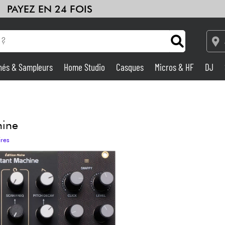
PAYEZ EN 24 FOIS
hés & Sampleurs
Home Studio
Casques
Micros & HF
DJ
Amplis & Effets
Home Studio
hine
ires
DJ
Batteries & Percu
Eveil Musical