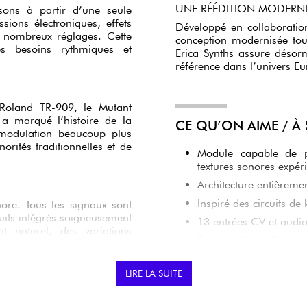
UNE RÉÉDITION MODERNI
sons à partir d’une seule
ssions électroniques, effets
Développé en collaboratio
s nombreux réglages. Cette
conception modernisée tout
s besoins rythmiques et
Erica Synths assure désor
référence dans l’univers Eu
 Roland TR-909, le Mutant
 a marqué l’histoire de la
CE QU’ON AIME / À
 modulation beaucoup plus
rités traditionnelles et de
Module capable de p
textures sonores expér
Architecture entièreme
Inspiré des circuits de
nore. Tous les signaux sont
uits intégrés soigneusement
13 entrées CV et audi
t naturel, des variations
Fonction Wave Scanner 
roduire avec des systèmes
Peut également être
autonome.
LIRE LA SUITE
développés par Hexinverter.