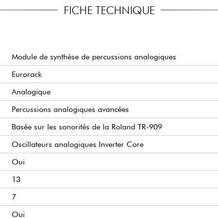
 permettent de produire des
FICHE TECHNIQUE
À QUI EST DESTINÉ 
 adaptées au sound design
Aux utilisateurs 
particulièrement polyva
T AUDIO
Aux producteurs de mu
hine s’intègre parfaitement
Module de synthèse de percussions analogiques
traditionnels.
er de nombreux paramètres
Eurorack
es séquences organiques ou
Aux sound designers 
possibilités de modula
Analogique
Aux performers live q
FS
contrôle approfondi.
Percussions analogiques avancées
rmes d’onde et de créer des
Aux passionnés de s
nologie ouvre de nouvelles
Basée sur les sonorités de la Roland TR-909
originale et créative à
Oscillateurs analogiques Inverter Core
Oui
13
7
Oui