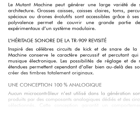
Le Mutant Machine peut générer une large variété de 
architecture. Grosses caisses, caisses claires, toms, percu
spéciaux ou drones évolutifs sont accessibles grâce à se
polyvalence permet de couvrir une grande partie de
expérimentaux d’un système modulaire.
L’HÉRITAGE SONORE DE LA TR-909 REVISITÉ
Inspiré des célèbres circuits de kick et de snare de la
Machine conserve le caractère percussif et percutant qui
musique électronique. Les possibilités de réglage et de
étendues permettent cependant d’aller bien au-delà des sono
créer des timbres totalement originaux.
UNE CONCEPTION 100 % ANALOGIQUE
Aucun microcontrôleur n’est utilisé dans la génération so
produits par des composants analogiques dédiés et des circ
sélectionnés. Cette conception garantit un comportemen
organiques et une richesse harmonique difficile à rep
numériques.
OSCILLATEURS INVERTER CORE EXCLUSIFS
Le module intègre les célèbres oscillateurs Inverter Core 