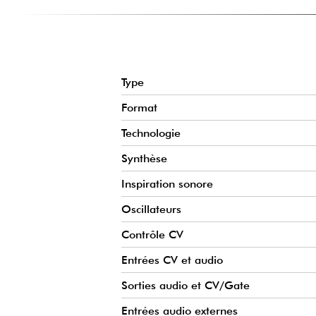
Ces circuits constituent le cœur de son identité sonore et
formes d’onde riches, dynamiques et particulièrement
avancé.
UNE MODULATION POUSSÉE GRÂCE À 13 ENTRÉES CV E
Avec ses 13 entrées de modulation et audio, le Mutant Mac
Type
dans les systèmes Eurorack complexes. Vous pouvez pilot
Format
en temps réel afin de créer des percussions évolutives, d
des textures sonores en constante transformation.
Technologie
FONCTION WAVE SCANNER POUR DES TIMBRES ÉVOLUTI
Synthèse
La fonction Wave Scanner permet d’explorer différentes fo
variations timbrales particulièrement riches. Cette tech
Inspiration sonore
Oscillateurs
Contrôle CV
Entrées CV et audio
Sorties audio et CV/Gate
Entrées audio externes