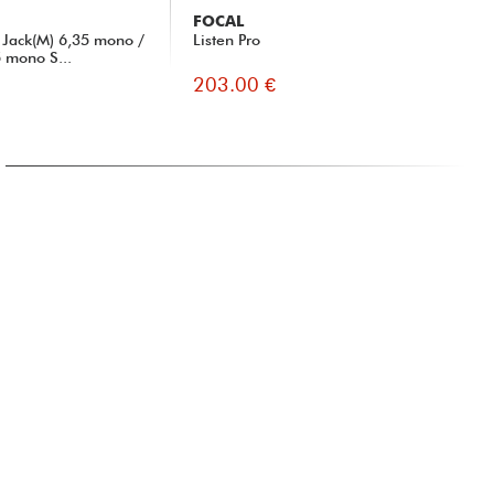
FOCAL
X-
Jack(M) 6,35 mono /
Listen Pro
XD
5 mono S...
203.00 €
89