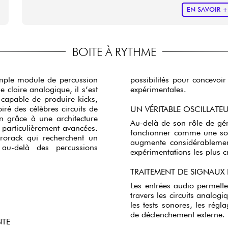
EN SAVOIR 
BOITE À RYTHME
imple module de percussion
possibilités pour concevoi
claire analogique, il s’est
expérimentales.
 capable de produire kicks,
iré des célèbres circuits de
UN VÉRITABLE OSCILLAT
n grâce à une architecture
Au-delà de son rôle de gé
 particulièrement avancées.
fonctionner comme une so
urorack qui recherchent un
augmente considérablement
 au-delà des percussions
expérimentations les plus c
TRAITEMENT DE SIGNAUX
Les entrées audio permette
travers les circuits analogi
les tests sonores, les régl
de déclenchement externe.
NTE