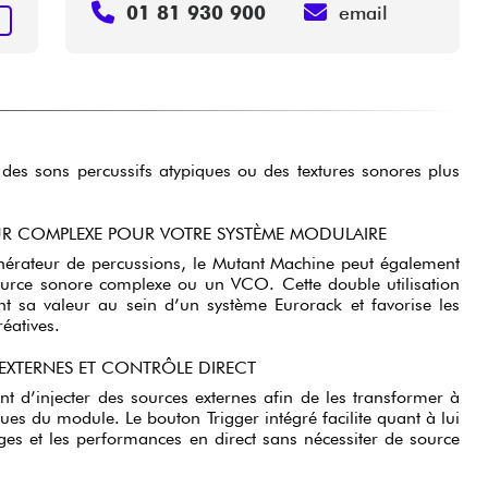
01 81 930 900
email
+
r des sons percussifs atypiques ou des textures sonores plus
EUR COMPLEXE POUR VOTRE SYSTÈME MODULAIRE
nérateur de percussions, le Mutant Machine peut également
urce sonore complexe ou un VCO. Cette double utilisation
 sa valeur au sein d’un système Eurorack et favorise les
réatives.
 EXTERNES ET CONTRÔLE DIRECT
nt d’injecter des sources externes afin de les transformer à
ques du module. Le bouton Trigger intégré facilite quant à lui
ages et les performances en direct sans nécessiter de source