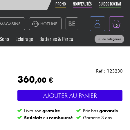
PROMO
NOUVEAUTÉS
GUIDES D'ACHAT
BE
MAGASINS
HOTLINE
0
France
Sono
Eclairage
Batteries & Percu
de catégories
België
Claviers & Pianos
España
Casques
Deutschland
Ref : 123230
360
,00 €
Nederland
Sono
English
AJOUTER AU PANIER
Vents
Livraison
gratuite
Prix bas
garantis
Câbles & Access.
Satisfait
ou
remboursé
Garantie 3 ans