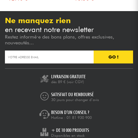
Ne manquez rien
en recevant notre newsletter
Restez informé·e des bons plans, offres exclusives,
nouveautés...
GO !
LIVRAISON GRATUITE
dès 89 €
(voir CGV)
SATISFAIT OU REMBOURSÉ
30 jours pour changer d’avis
BESOIN D’UN CONSEIL ?
Hotline :
01 81 930 900
+ DE 10 000 PRODUITS
Disponibles en stock