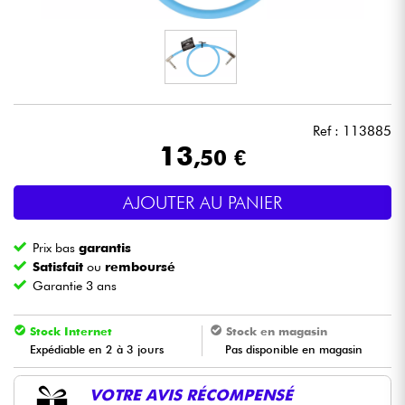
Casques
Micros & HF
DJ
Ref : 113885
13
,50 €
Sono
AJOUTER AU PANIER
Eclairage
Prix bas
garantis
Batteries & Percu
Satisfait
ou
remboursé
Garantie 3 ans
Vents
Stock Internet
Stock en magasin
Expédiable en 2 à 3 jours
Pas disponible en magasin
Violons & Quatuor
VOTRE AVIS RÉCOMPENSÉ
Eveil Musical