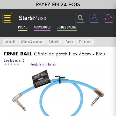
PAYEZ EN 24 FOIS
0
PROMO
NOUVEAUTÉS
GUIDES D'ACHAT
Langue
Accueil
Câbles & Access.
Câblerie
Patch
Ernie ball
Guitares & Basses
ERNIE BALL
Câble de patch Flex 45cm - Bleu
Lire les avis (0)
★
★
★
★
★
★
★
★
★
★
Produits similaires
Amplis & Effets
Claviers & Pianos
Synthés & Sampleurs
Home Studio