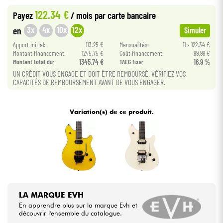
122.34 €
Payez
/ mois
par carte bancaire
Câbles & Access.
3x
4x
10x
12x
en
Simuler
Apport initial:
113.25 €
Mensualités:
11 x 122.34 €
HiFi
Montant financement:
1245.75 €
Coût financement:
99.99 €
Montant total dù:
1345.74 €
TAEG fixe:
16.9 %
UN CRÉDIT VOUS ENGAGE ET DOIT ÊTRE REMBOURSÉ. VÉRIFIEZ VOS
Packs
CAPACITÉS DE REMBOURSEMENT AVANT DE VOUS ENGAGER.
Voir nos marques
Variation(s) de ce produit.
LA MARQUE EVH
En apprendre plus sur la marque Evh et
découvrir l'ensemble du catalogue.