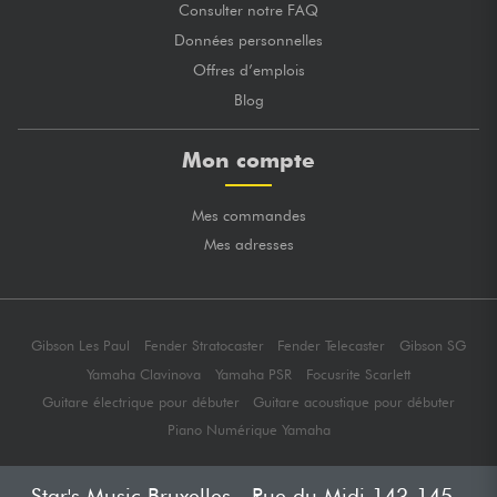
Consulter notre FAQ
Données personnelles
Offres d’emplois
Blog
Mon compte
Mes commandes
Mes adresses
Gibson Les Paul
Fender Stratocaster
Fender Telecaster
Gibson SG
Yamaha Clavinova
Yamaha PSR
Focusrite Scarlett
Guitare électrique pour débuter
Guitare acoustique pour débuter
Piano Numérique Yamaha
Star's Music Bruxelles - Rue du Midi 143-145 -