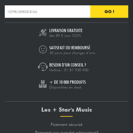
GO !
LIVRAISON GRATUITE
dès 89 €
(voir CGV)
SATISFAIT OU REMBOURSÉ
30 jours pour changer d’avis
BESOIN D’UN CONSEIL ?
Hotline :
01 81 930 900
+ DE 10 000 PRODUITS
Disponibles en stock
Les + Star's Music
Paiement sécurisé
Paiement par mandat administratif