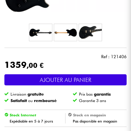
Casques
Micros & HF
DJ
Sono
Ref : 121406
1359
,00 €
Eclairage
AJOUTER AU PANIER
Batteries & Percu
Livraison
gratuite
Prix bas
garantis
Vents
Satisfait
ou
remboursé
Garantie 3 ans
Violons & Quatuor
Stock Internet
Stock en magasin
Expédiable en 5 à 7 jours
Pas disponible en magasin
Eveil Musical