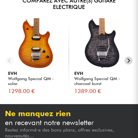
COMPAREZ AVEC AUTRE(S) GUITARE
ELECTRIQUE
EVH
EVH
Wolfgang Special QM -
Wolfgang Special QM -
solar
charcoal burst
1298.00 €
1389.00 €
Ne manquez rien
en recevant notre newsletter
Restez informé·e des bons plans, offres exclusives,
nouveautés...