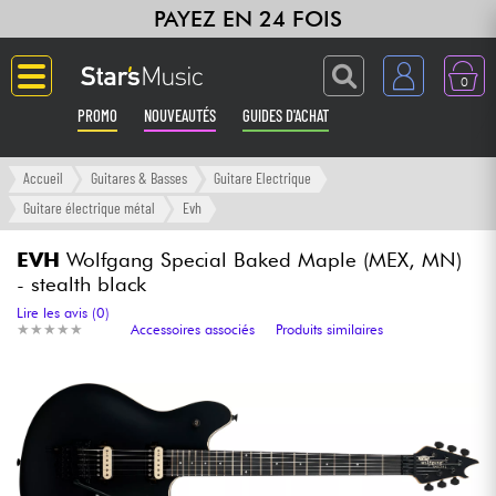
PAYEZ EN 24 FOIS
0
PROMO
NOUVEAUTÉS
GUIDES D'ACHAT
Langue
Accueil
Guitares & Basses
Guitare Electrique
Guitare électrique métal
Evh
Guitares & Basses
EVH
Wolfgang Special Baked Maple (MEX, MN)
- stealth black
Amplis & Effets
Lire les avis (0)
★
★
★
★
★
★
★
★
★
★
Accessoires associés
Produits similaires
Claviers & Pianos
Synthés & Sampleurs
Home Studio