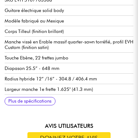
Guitare électrique solid body
Modèle fabriqué au Mexique
Corps Tilleul (finition brillant)
Manche vissé en Erable massif quarter-sawn torréfié, profil EVH
Custom (finition satin)
Touche Ebène, 22 frettes jumbo
Diapason 25.5” - 648 mm
Radius hybride 12” /16” - 304.8 / 406.4 mm
Largeur manche 1e frette 1.625" (41.3 mm)
Epaisseur manche 3e frette .805"
Epaisseur manche 12e frette .890"
Micros double bobinage EVH Direct Mounted Wolfgang
Volume (500K EVH® Bourns® Low Friction Pot) with Treble
Tone (250K EVH® Bourns® High Friction Pot)
Sélecteur micros 3x positions
Chevalet vibrato double blocage EVH®-Branded Floyd Rose®
Sillet Floyd Rose® R2 Locking
Mécaniques bain d'huile EVH Gotoh
Vendue avec housse EVH® Striped Series Gig Bag (P/N 022-
Plus de spécifications
Humbucking
Bleed Circuit
Locking Tremolo with EVH® D-Tuna®
7742-100)
AVIS UTILISATEURS
DONNEZ VOTRE AVIS