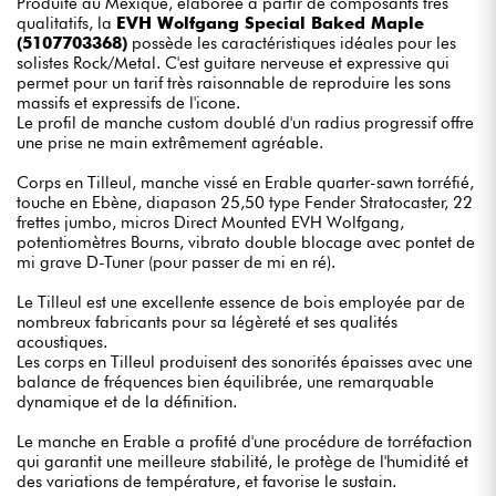
Produite au Mexique, élaborée à partir de composants très
qualitatifs, la
EVH Wolfgang Special Baked Maple
(5107703368)
possède les caractéristiques idéales pour les
solistes Rock/Metal. C'est guitare nerveuse et expressive qui
permet pour un tarif très raisonnable de reproduire les sons
massifs et expressifs de l'icone.
Le profil de manche custom doublé d'un radius progressif offre
une prise ne main extrêmement agréable.
Corps en Tilleul, manche vissé en Erable quarter-sawn torréfié,
touche en Ebène, diapason 25,50 type Fender Stratocaster, 22
frettes jumbo, micros Direct Mounted EVH Wolfgang,
potentiomètres Bourns, vibrato double blocage avec pontet de
mi grave D-Tuner (pour passer de mi en ré).
Le Tilleul est une excellente essence de bois employée par de
nombreux fabricants pour sa légèreté et ses qualités
acoustiques.
Les corps en Tilleul produisent des sonorités épaisses avec une
balance de fréquences bien équilibrée, une remarquable
dynamique et de la définition.
Le manche en Erable a profité d'une procédure de torréfaction
qui garantit une meilleure stabilité, le protège de l'humidité et
des variations de température, et favorise le sustain.