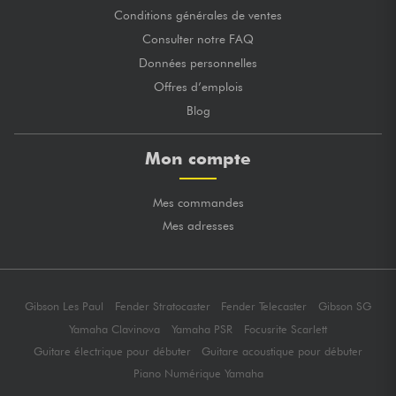
Conditions générales de ventes
Consulter notre FAQ
Données personnelles
Offres d’emplois
Blog
Mon compte
Mes commandes
Mes adresses
Gibson Les Paul
Fender Stratocaster
Fender Telecaster
Gibson SG
Yamaha Clavinova
Yamaha PSR
Focusrite Scarlett
Guitare électrique pour débuter
Guitare acoustique pour débuter
Piano Numérique Yamaha