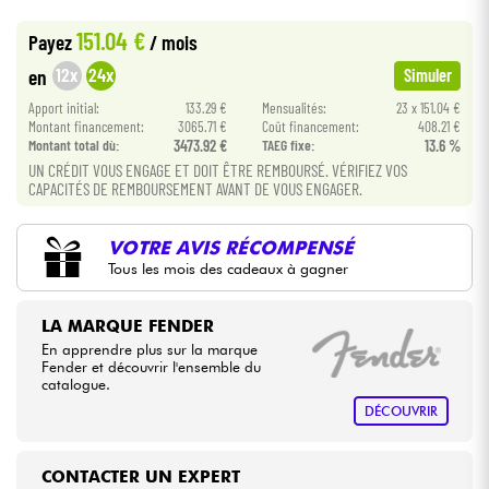
•
Star
'
S
Music
LILLE
151.04 €
Payez
/ mois
Câbles & Access.
12x
24x
en
Simuler
Apport initial:
133.29 €
Mensualités:
23 x 151.04 €
HiFi
Montant financement:
3065.71 €
Coût financement:
408.21 €
Montant total dù:
3473.92 €
TAEG fixe:
13.6 %
Packs
UN CRÉDIT VOUS ENGAGE ET DOIT ÊTRE REMBOURSÉ. VÉRIFIEZ VOS
CAPACITÉS DE REMBOURSEMENT AVANT DE VOUS ENGAGER.
Voir nos marques
VOTRE AVIS RÉCOMPENSÉ
Tous les mois des cadeaux à gagner
LA MARQUE FENDER
En apprendre plus sur la marque
Fender et découvrir l'ensemble du
catalogue.
DÉCOUVRIR
CONTACTER UN EXPERT