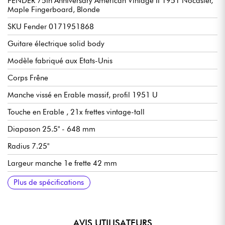
FENDER 75th Anniversary American Vintage II 1951 Nocaster,
Maple Fingerboard, Blonde
SKU Fender 0171951868
Guitare électrique solid body
Modèle fabriqué aux Etats-Unis
Corps Frêne
Manche vissé en Erable massif, profil 1951 U
Touche en Erable , 21x frettes vintage-tall
Diapason 25.5" - 648 mm
Radius 7.25"
Largeur manche 1e frette 42 mm
Micros simple-bobinage Fender 75th Anniversary Blackguard
Volume général
Tonalité générale
Sélecteur micros 3x positions
Chevalet Fender Pure Vintage 3-Saddle Tele® with Brass Barrel
Mécaniques Fender Pure Vintage Single Line "Fender Deluxe"
Finition Heirloom™ Nitrocellulose Lacquer
Vendue avec étui Fender Vintage-Style Tweed (Crushed Red
Tirants de cordes recommandées (accordage standard) : 9.42,
Plus de spécifications
Single-Coil Tele
Saddles, Serialized
Interior)
9.46
AVIS UTILISATEURS