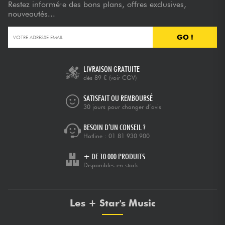
Restez informé·e des bons plans, offres exclusives,
nouveautés...
GO !
LIVRAISON GRATUITE
dès 89 €
(voir CGV)
SATISFAIT OU REMBOURSÉ
30 jours pour changer d’avis
BESOIN D’UN CONSEIL ?
Hotline :
01 81 930 900
+ DE 10 000 PRODUITS
Disponibles en stock
Les + Star's Music