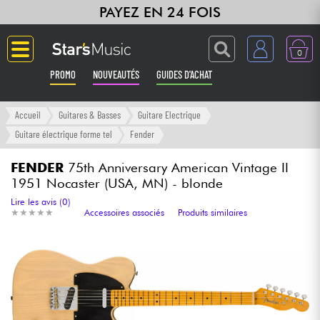
PAYEZ EN 24 FOIS
0
PROMO
NOUVEAUTÉS
GUIDES D'ACHAT
Langue
Accueil
Guitares & Basses
Guitare Electrique
Guitare électrique forme tel
Fender
Guitares & Basses
FENDER
75th Anniversary American Vintage II
1951 Nocaster (USA, MN) - blonde
Amplis & Effets
Lire les avis (0)
★
★
★
★
★
★
★
★
★
★
Accessoires associés
Produits similaires
Claviers & Pianos
Synthés & Sampleurs
Home Studio