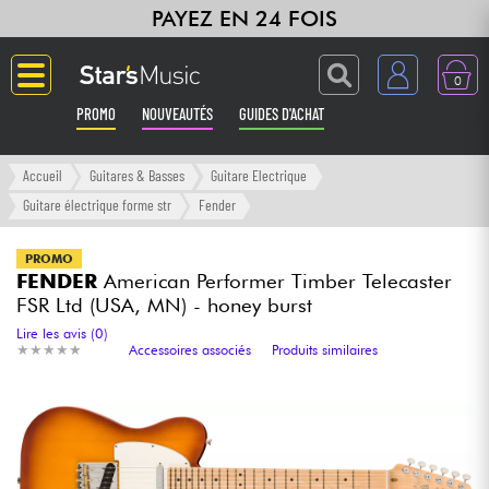
PAYEZ EN 24 FOIS
0
PROMO
NOUVEAUTÉS
GUIDES D'ACHAT
Langue
Accueil
Guitares & Basses
Guitare Electrique
Guitare électrique forme str
Fender
Guitares & Basses
PROMO
FENDER
American Performer Timber Telecaster
Amplis & Effets
FSR Ltd (USA, MN) - honey burst
Lire les avis (0)
Claviers & Pianos
★
★
★
★
★
★
★
★
★
★
Accessoires associés
Produits similaires
Synthés & Sampleurs
Home Studio