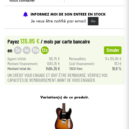
nous contacter
Câbles & Access.
INFORMEZ MOI DE SON ENTREE EN STOCK
Je veux être notifié par email
Go
HiFi
135.85 €
Payez
/ mois
par carte bancaire
Packs
3x
4x
10x
12x
en
Simuler
Voir nos marques
Apport initial:
125.75 €
Mensualités:
11 x 135.85 €
Montant financement:
1383.25 €
Coût financement:
111.1 €
Montant total dù:
1494.35 €
TAEG fixe:
16.9 %
UN CRÉDIT VOUS ENGAGE ET DOIT ÊTRE REMBOURSÉ. VÉRIFIEZ VOS
CAPACITÉS DE REMBOURSEMENT AVANT DE VOUS ENGAGER.
Variation(s) de ce produit.