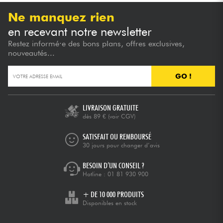
Ne manquez rien
en recevant notre newsletter
Restez informé·e des bons plans, offres exclusives,
nouveautés...
GO !
LIVRAISON GRATUITE
dès 89 €
(voir CGV)
SATISFAIT OU REMBOURSÉ
30 jours pour changer d’avis
BESOIN D’UN CONSEIL ?
Hotline :
01 81 930 900
+ DE 10 000 PRODUITS
Disponibles en stock