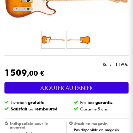
Casques
Micros & HF
DJ
Sono
Ref : 111906
Eclairage
1509
,00 €
Batteries & Percu
AJOUTER AU PANIER
Vents
Livraison
gratuite
Prix bas
garantis
Satisfait
ou
remboursé
Garantie 5 ans
Violons & Quatuor
Indisponible pour le
Stock en magasin
moment
Pas disponible en magasin
Eveil Musical