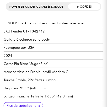
6 CORDES
NOMBRE DE CORDES GUITARE ÉLECTRIQUE
FENDER FSR American Performer Timber Telecaster
SKU Fender 0171042742
Guitare électrique solid body
Fabriquée aux USA
2024
Corps Pin Blanc "Sugar Pine"
Manche vissé en Erable, profil 'Modern C
Touche Erable, 22x frettes Jumbo
Diapason 25.5” (648 mm)
Largeur manche 1e frette 1.685” (42.8 mm)
Micros simple-bobinage Fender Yosemite
Master volume
Master tone, Greasebucket™ Tone Circuit
Sélecteur micros 3x positions
Chevalet Fender 3-Saddle Vintage-Style Strings-Through-Body
Mécaniques Fender ClassicGear bain d'huile
Accastillage chrome
Vernis corps uréthane satin
Vernis manche uréthane satin
Vendue avec housse Fender Deluxe
Plus de spécifications
Tele® with Brass Barrel Saddles