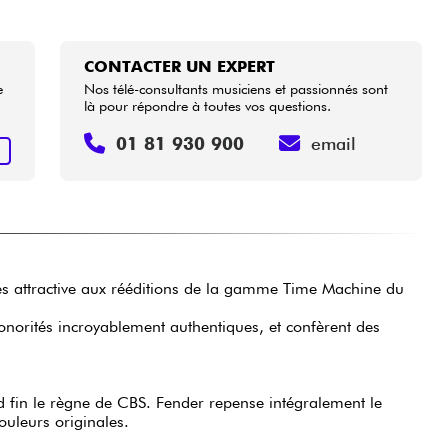
CONTACTER UN EXPERT
e
Nos télé-consultants musiciens et passionnés sont
là pour répondre à toutes vos questions.
01 81 930 900
email
R
rès attractive aux rééditions de la gamme Time Machine du
sonorités incroyablement authentiques, et confèrent des
d fin le règne de CBS. Fender repense intégralement le
ouleurs originales.