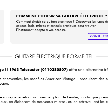
COMMENT CHOISIR SA GUITARE ÉLECTRIQUE ?
Comment choisir sa guitare électrique ? Découvrez les types d
caisses, bois, micros et conseils pratiques pour trouver
l’instrument adapté à vos besoins.
CONSULTE
GUITARE ÉLECTRIQUE FORME TEL
e II 1963 Telecaster (0110380807)
offre une alternative t
ies et seventies, les modèles American Vintage II produisent des 
poque.
ge marque le retour au premier plan de Fender, tandis que pren
inaux, en élaborant de nouveaux micros, ou en retravaillant les c