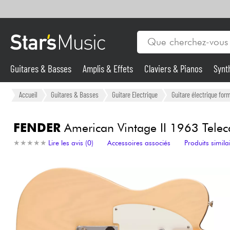
Guitares & Basses
Amplis & Effets
Claviers & Pianos
Synt
Vents
Guitares & Basses
Accueil
Guitares & Basses
Guitare Electrique
Guitare électrique form
Synthés & Sampleurs
FENDER
American Vintage II 1963 Teleca
★
★
★
★
★
★
★
★
★
★
Lire les avis (0)
Accessoires associés
Produits simila
Micros & HF
Eclairage
Violons & Quatuor