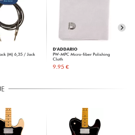
D'ADDARIO
X-
ck (M) 6,35 / Jack
PW-MPC Micro-fiber Polishing
XG3
Cloth
9.95 €
8.
UE