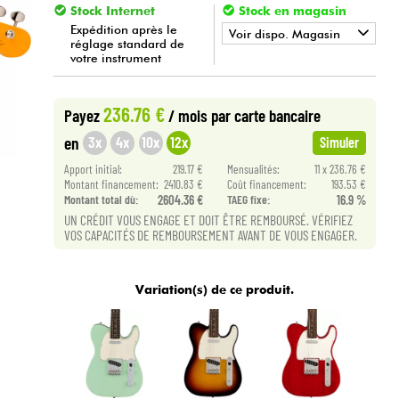
Stock Internet
Stock en magasin
Expédition après le
Voir dispo. Magasin
réglage standard de
votre instrument
•
Star
'
S
Music
LYON
•
Star
'
S
Music
PARIS
236.76 €
Payez
/ mois
par carte bancaire
3x
4x
10x
12x
en
Simuler
•
Star
'
S
Music
TOULOUSE
Apport initial:
219.17 €
Mensualités:
11 x 236.76 €
Montant financement:
2410.83 €
Coût financement:
193.53 €
Montant total dù:
2604.36 €
TAEG fixe:
16.9 %
UN CRÉDIT VOUS ENGAGE ET DOIT ÊTRE REMBOURSÉ. VÉRIFIEZ
VOS CAPACITÉS DE REMBOURSEMENT AVANT DE VOUS ENGAGER.
Variation(s) de ce produit.