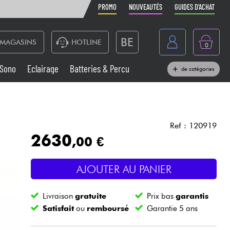
PROMO
NOUVEAUTÉS
GUIDES D'ACHAT
BE
MAGASINS
HOTLINE
0
France
Sono
Eclairage
Batteries & Percu
de catégories
België
Claviers & Pianos
España
Casques
Deutschland
Ref : 120919
2630
,00 €
Nederland
Sono
English
AJOUTER AU PANIER
Vents
Livraison
gratuite
Prix bas
garantis
Câbles & Access.
Satisfait
ou
remboursé
Garantie 5 ans