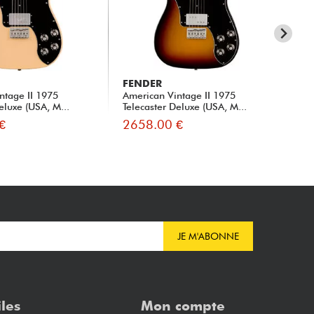
FENDER
FE
ntage II 1975
American Vintage II 1975
FSR
eluxe (USA, M...
Telecaster Deluxe (USA, M...
- M
€
2658.00 €
24
JE M'ABONNE
iles
Mon compte