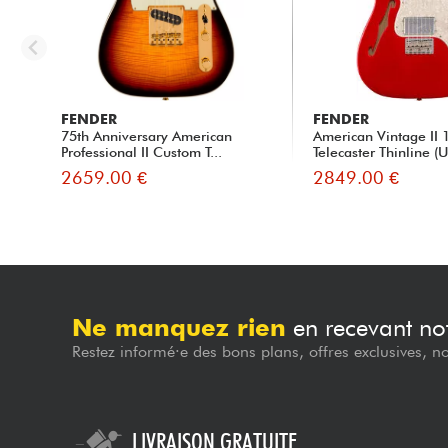
FENDER
FENDER
75th Anniversary American
American Vintage II 
Professional II Custom T...
Telecaster Thinline (U
2659.00 €
2849.00 €
Ne manquez rien
en recevant not
Restez informé·e des bons plans, offres exclusives, n
LIVRAISON GRATUITE