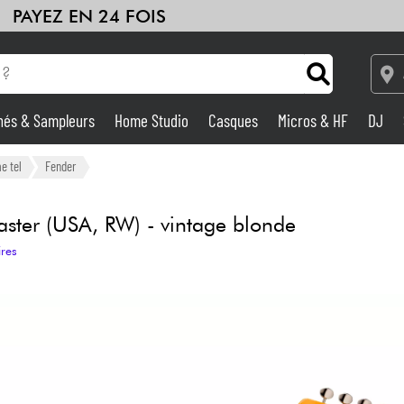
PAYEZ EN 24 FOIS
hés & Sampleurs
Home Studio
Casques
Micros & HF
DJ
Amplis & Effets
e tel
Fender
Home Studio
ster (USA, RW) - vintage blonde
ires
DJ
Batteries & Percu
Eveil Musical