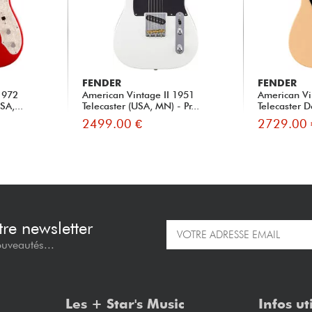
FENDER
FENDER
1972
American Vintage II 1951
American Vi
SA,...
Telecaster (USA, MN) - Pr...
Telecaster D
2499.00 €
2729.00 
re newsletter
ouveautés...
Les + Star's Music
Infos ut