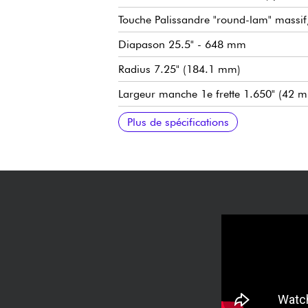
Touche Palissandre "round-lam" massif, 
Diapason 25.5" - 648 mm
Radius 7.25" (184.1 mm)
Largeur manche 1e frette 1.650" (42 
Largeur manche dernière frette 2.200"
Micros simple bobinage Fender Pure Vin
Volume
Tonalité
Sélecteur micros 3x positions
Chevalet Fender Pure Vintage 3-Saddle 
Mécaniques Fender Pure Vintage Single
Finition nitrocellulose
Vendue avec étui Fender Vintage-Style 
Plus de spécifications