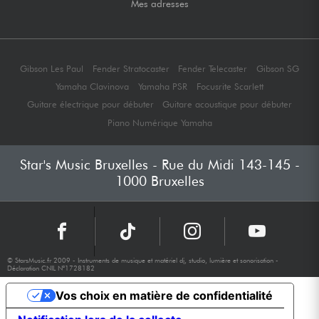
Mes adresses
Gibson Les Paul
Fender Stratocaster
Fender Telecaster
Gibson SG
Yamaha Clavinova
Yamaha PSR
Focusrite Scarlett
Guitare électrique pour débuter
Guitare acoustique pour débuter
Piano Numérique Yamaha
Star's Music Bruxelles - Rue du Midi 143-145 -
1000 Bruxelles
© StarsMusic.fr 2009 - Instruments de musique et matériel dj, studio, lumière et sonorisation -
Déclaration CNIL N°1728182
Vos choix en matière de confidentialité