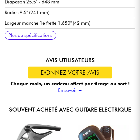
Diapason 25.5" - 648 mm
Radius 9.5" (241 mm)
Largeur manche 1e frette 1.650" (42 mm)
Micros simple-bobinage Fender Player Series Alnico 5
Volume général
Tonalité 1 (micro manche/centre)
Tonalité 2 push/pull (micro chevalet)
Sélecteur micros 5x positions
Chevalet/vibrato traditionnel Fender 2-Point Synchronized
Mécaniques Fender ClassicGear
Tirants de cordes recommandées (accordage standard) : 9.42,
Plus de spécifications
Tremolo with Bent Steel Saddles
9.46
AVIS UTILISATEURS
DONNEZ VOTRE AVIS
Chaque mois, un cadeau offert
par tirage au sort !
En savoir +
SOUVENT ACHETÉ AVEC GUITARE ELECTRIQUE