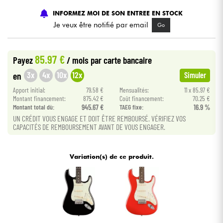
INFORMEZ MOI DE SON ENTREE EN STOCK
Câbles & Access.
Je veux être notifié par email
Go
HiFi
85.97 €
Payez
/ mois
par carte bancaire
3x
4x
10x
12x
en
Simuler
Packs
Apport initial:
79.58 €
Mensualités:
11 x 85.97 €
Montant financement:
875.42 €
Coût financement:
70.25 €
Voir nos marques
Montant total dù:
945.67 €
TAEG fixe:
16.9 %
UN CRÉDIT VOUS ENGAGE ET DOIT ÊTRE REMBOURSÉ. VÉRIFIEZ VOS
CAPACITÉS DE REMBOURSEMENT AVANT DE VOUS ENGAGER.
Variation(s) de ce produit.