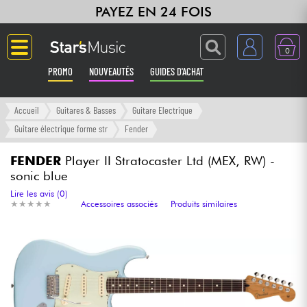
PAYEZ EN 24 FOIS
0
PROMO
NOUVEAUTÉS
GUIDES D'ACHAT
Langue
Accueil
Guitares & Basses
Guitare Electrique
Guitare électrique forme str
Fender
Guitares & Basses
FENDER
Player II Stratocaster Ltd (MEX, RW) -
sonic blue
Amplis & Effets
Lire les avis (0)
★
★
★
★
★
★
★
★
★
★
Accessoires associés
Produits similaires
Claviers & Pianos
Synthés & Sampleurs
Home Studio