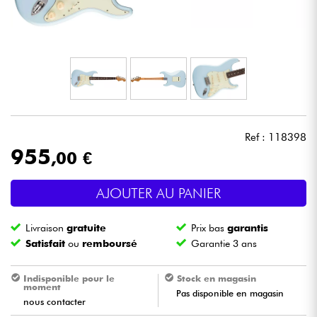
Casques
Micros & HF
DJ
Sono
Ref : 118398
955
,00 €
Eclairage
AJOUTER AU PANIER
Batteries & Percu
Livraison
gratuite
Prix bas
garantis
Vents
Satisfait
ou
remboursé
Garantie 3 ans
Violons & Quatuor
Indisponible pour le
Stock en magasin
moment
Pas disponible en magasin
nous contacter
Eveil Musical