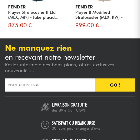
FENDER
FENDER
Player Stratocaster II Ltd
Player II Modified
(MEX, MN) - lake placid...
Stratocaster (MEX, RW) -
Olympi...
875.00 €
999.00 €
Ne manquez rien
en recevant notre newsletter
Restez informé·e des bons plans, offres exclusives,
nouveautés...
GO !
LIVRAISON GRATUITE
dès 89 €
(voir CGV)
SATISFAIT OU REMBOURSÉ
30 jours pour changer d’avis