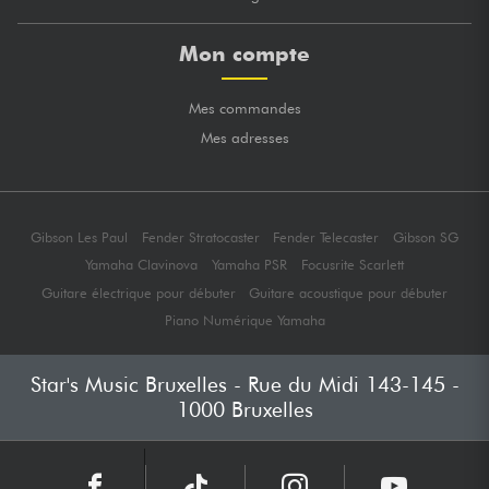
Mon compte
Mes commandes
Mes adresses
Gibson Les Paul
Fender Stratocaster
Fender Telecaster
Gibson SG
Yamaha Clavinova
Yamaha PSR
Focusrite Scarlett
Guitare électrique pour débuter
Guitare acoustique pour débuter
Piano Numérique Yamaha
Star's Music Bruxelles - Rue du Midi 143-145 -
1000 Bruxelles