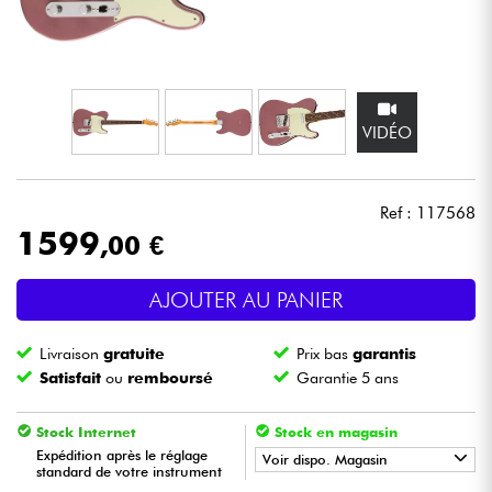
Casques
Micros & HF
VIDÉO
DJ
Sono
Ref : 117568
1599
,00 €
Eclairage
AJOUTER AU PANIER
Batteries & Percu
Livraison
gratuite
Prix bas
garantis
Vents
Satisfait
ou
remboursé
Garantie 5 ans
Violons & Quatuor
Stock Internet
Stock en magasin
Expédition après le réglage
Voir dispo. Magasin
standard de votre instrument
Eveil Musical