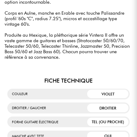
option incontournable.
Corps en Aulne, manche en Erable avec touche Palissandre
(profil '60s "C", radius 7.25"), micros et accastillage type
vintage 60's.
Produite au Mexique, la pléthorique série Vintera II offre un
vaste gamme de guitares et basses (Stratocaster 50/60/70,
Telecaster 50/60, Telecaster Thinline, Jazzmaster 50, Precision
Bass 50/60 et Jazz Bass 60). Chacun pourra trouver une
référence à sa convenance.
FICHE TECHNIQUE
VIOLET
COULEUR
DROITIER
DROITIER / GAUCHER
TEL (OU PROCHE)
FORME GUITARE ÉLECTRIQUE
OUI
MANCHE AVEC TETE