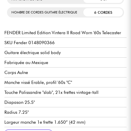
6 CORDES
NOMBRE DE CORDES GUITARE ÉLECTRIQUE
FENDER Limited Edition Vintera II Road Worn '60s Telecaster
SKU Fender 0148090366
Guitare électrique solid body
Fabriquée au Mexique
Corps Aulne
Manche vissé Erable, profil '60s "C"
Touche Palissandre "slab", 21x frettes vintage-tall
Diapason 25.5"
Radius 7.25"
Largeur manche 1e frette 1.650” (42 mm)
Largeur manche fin de touche 2.200” (55,88 mm)
Micros simple-bobinage Fender Vintage-Style '60s Single-Coil
Volume général
Tonalité générale
Sélecteur micros 3x positions
Chevalet Fender 3-Saddle Vintage-Style Tele® with Slotted
Mécaniques Fender Vintage-Style
Finition nitrocellulose brillant
Vendue avec housse Fender Deluxe Gig Bag