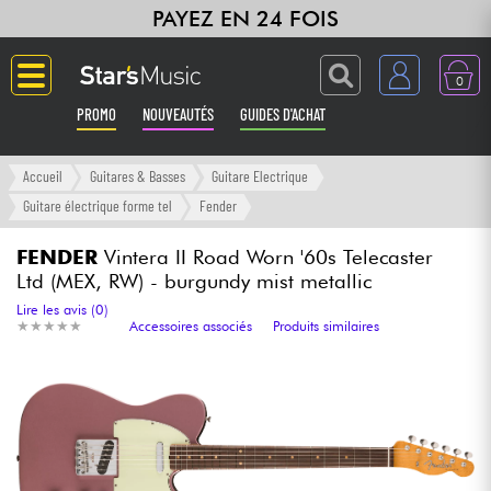
PAYEZ EN 24 FOIS
0
PROMO
NOUVEAUTÉS
GUIDES D'ACHAT
Langue
Accueil
Guitares & Basses
Guitare Electrique
Guitare électrique forme tel
Fender
Guitares & Basses
FENDER
Vintera II Road Worn '60s Telecaster
Ltd (MEX, RW) - burgundy mist metallic
Amplis & Effets
Lire les avis (0)
★
★
★
★
★
★
★
★
★
★
Accessoires associés
Produits similaires
Claviers & Pianos
Synthés & Sampleurs
Home Studio