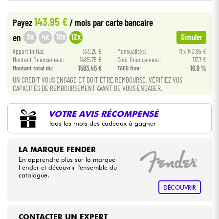
•
Star
'
S
Music
BORDEAUX
143.95 €
Payez
/ mois
par carte bancaire
•
Câbles & Access.
Star
'
S
Music
BRUGES
3x
4x
10x
12x
en
Simuler
HiFi
Apport initial:
133.25 €
Mensualités:
11 x 143.95 €
Montant financement:
1465.75 €
Coût financement:
117.7 €
Montant total dù:
1583.45 €
TAEG fixe:
16.9 %
Packs
UN CRÉDIT VOUS ENGAGE ET DOIT ÊTRE REMBOURSÉ. VÉRIFIEZ VOS
CAPACITÉS DE REMBOURSEMENT AVANT DE VOUS ENGAGER.
Voir nos marques
VOTRE AVIS RÉCOMPENSÉ
Tous les mois des cadeaux à gagner
LA MARQUE FENDER
En apprendre plus sur la marque
Fender et découvrir l'ensemble du
catalogue.
DÉCOUVRIR
CONTACTER UN EXPERT