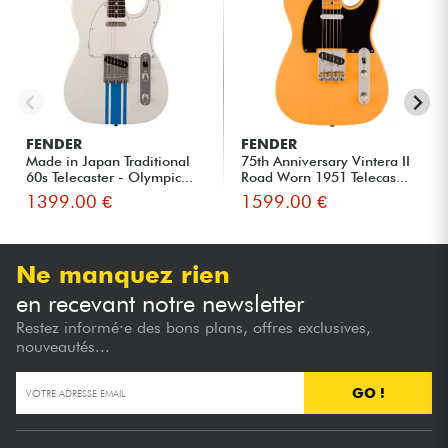
FENDER
FENDER
Made in Japan Traditional
75th Anniversary Vintera II
60s Telecaster - Olympic...
Road Worn 1951 Telecas...
1399.00 €
1599.00 €
Ne manquez rien
en recevant notre newsletter
Restez informé·e des bons plans, offres exclusives,
nouveautés...
GO !