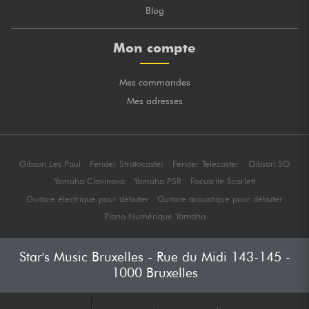
Blog
Mon compte
Mes commandes
Mes adresses
Gibson Les Paul
Fender Stratocaster
Fender Telecaster
Gibson SG
Yamaha Clavinova
Yamaha PSR
Focusrite Scarlett
Guitare électrique pour débuter
Guitare acoustique pour débuter
Piano Numérique Yamaha
Star's Music Bruxelles - Rue du Midi 143-145 -
1000 Bruxelles