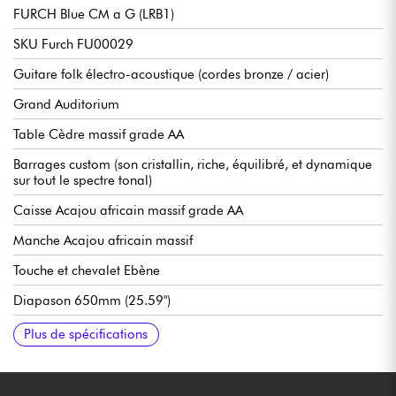
FURCH Blue CM a G (LRB1)
SKU Furch FU00029
Guitare folk électro-acoustique (cordes bronze / acier)
Grand Auditorium
Table Cèdre massif grade AA
Barrages custom (son cristallin, riche, équilibré, et dynamique
sur tout le spectre tonal)
Caisse Acajou africain massif grade AA
Manche Acajou africain massif
Touche et chevalet Ebène
Diapason 650mm (25.59")
Radius 400 mm
Largeur au sillet 45 mm
Espacement des cordes au chevalet 55 mm
Préampli LR Baggs EAS-VTC (mollettes de volume et tonalité
Mécaniques Furch Machine Chrome gear ratio 1:18
Sillet Graphtech TUSQ compensés
Tige de réglage manche double sens CNR System
Vendue avec housse Furch High-protection Gigbag
Tirant(s) de cordes recommandés : 12.53
Plus de spécifications
dans la rosace)