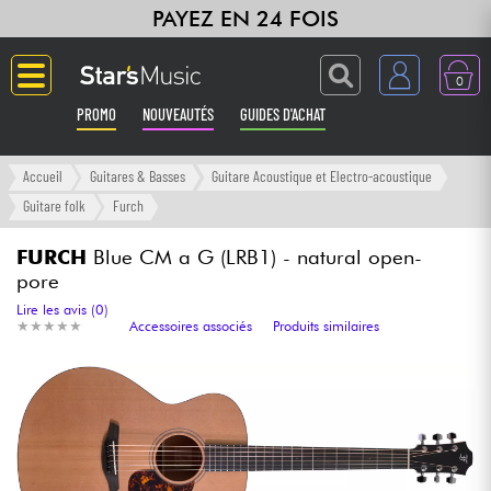
PAYEZ EN 24 FOIS
0
PROMO
NOUVEAUTÉS
GUIDES D'ACHAT
Langue
Accueil
Guitares & Basses
Guitare Acoustique et Electro-acoustique
Guitare folk
Furch
Guitares & Basses
FURCH
Blue CM a G (LRB1) - natural open-
pore
Amplis & Effets
Lire les avis (0)
★
★
★
★
★
★
★
★
★
★
Accessoires associés
Produits similaires
Claviers & Pianos
Synthés & Sampleurs
Home Studio