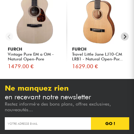
FURCH
FURCH
Vintage Pure EM a OM -
Travel Little Jane LJ10-CM
Natural Open-Pore
LRB1 - Natural Open-Por...
1479.00 €
1629.00 €
Ne manquez rien
en recevant notre newsletter
Restez informé·e des bons plans, offres exclusives,
nouveautés...
GO !