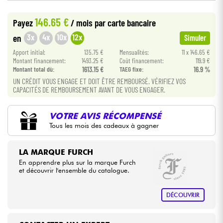
•
Star
'
S
Music
LYON
146.65 €
Payez
/ mois
par carte bancaire
Câbles & Access.
3x
4x
10x
12x
en
Simuler
HiFi
Apport initial:
135.75 €
Mensualités:
11 x 146.65 €
Montant financement:
1493.25 €
Coût financement:
119.9 €
Montant total dù:
1613.15 €
TAEG fixe:
16.9 %
Packs
UN CRÉDIT VOUS ENGAGE ET DOIT ÊTRE REMBOURSÉ. VÉRIFIEZ VOS
CAPACITÉS DE REMBOURSEMENT AVANT DE VOUS ENGAGER.
Voir nos marques
VOTRE AVIS RÉCOMPENSÉ
Tous les mois des cadeaux à gagner
LA MARQUE FURCH
En apprendre plus sur la marque Furch
et découvrir l'ensemble du catalogue.
DÉCOUVRIR