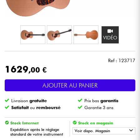
Casques
Micros & HF
VIDÉO
DJ
Sono
Ref : 123717
1629
,00 €
Eclairage
AJOUTER AU PANIER
Batteries & Percu
Livraison
gratuite
Prix bas
garantis
Vents
Satisfait
ou
remboursé
Garantie 3 ans
Violons & Quatuor
Stock Internet
Stock en magasin
Expédition après le réglage
Voir dispo. Magasin
standard de votre instrument
Eveil Musical