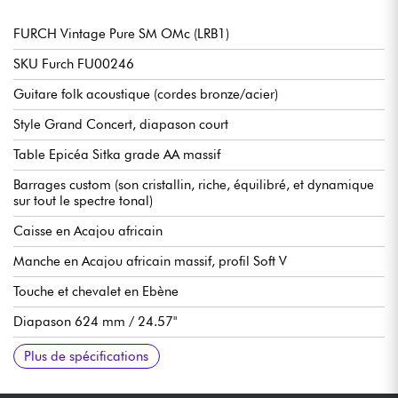
FURCH Vintage Pure SM OMc (LRB1)
SKU Furch FU00246
Guitare folk acoustique (cordes bronze/acier)
Style Grand Concert, diapason court
Table Epicéa Sitka grade AA massif
Barrages custom (son cristallin, riche, équilibré, et dynamique
sur tout le spectre tonal)
Caisse en Acajou africain
Manche en Acajou africain massif, profil Soft V
Touche et chevalet en Ebène
Diapason 624 mm / 24.57"
Radius 400 mm
Largeur manche au sillet 45 mm
Sillet Graphtech TUSQ compensés
Espacement des cordes au chevalet 55 mm
Préampli LR Baggs Element Active System Soundhole-Mounted
Mécaniques Furch Ratio 1:18
Tige de réglage manche double sens CNR System with dual-
Finition Open-Pore
Vendue avec housse Furch haute protection
Tirant(s) de cordes recommandés : 12.53
Plus de spécifications
(volume & tonalité dans la rosace)
action adjustment