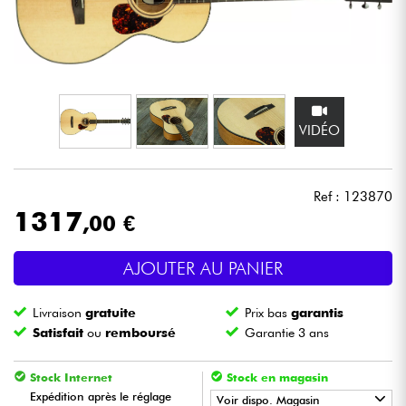
Casques
Micros & HF
DJ
VIDÉO
Sono
Ref : 123870
Eclairage
1317
,00 €
Batteries & Percu
AJOUTER AU PANIER
Vents
Livraison
gratuite
Prix bas
garantis
Satisfait
ou
remboursé
Garantie 3 ans
Violons & Quatuor
Stock Internet
Stock en magasin
Expédition après le réglage
Voir dispo. Magasin
Eveil Musical