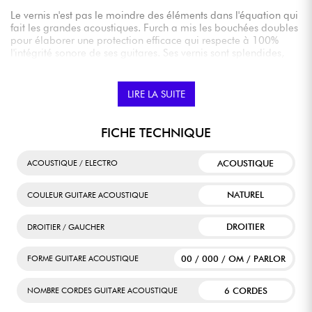
Le vernis n'est pas le moindre des éléments dans l'équation qui
fait les grandes acoustiques. Furch a mis les bouchées doubles
pour élaborer une protection efficace qui respecte à 100%
l'intégrité sonore de ses guitares. Ses vernis sont splendides,
mais surtout extrêmement réguliers et constants en épaisseur.
LIRE LA SUITE
FICHE TECHNIQUE
ACOUSTIQUE
ACOUSTIQUE / ELECTRO
NATUREL
COULEUR GUITARE ACOUSTIQUE
DROITIER
DROITIER / GAUCHER
00 / 000 / OM / PARLOR
FORME GUITARE ACOUSTIQUE
6 CORDES
NOMBRE CORDES GUITARE ACOUSTIQUE