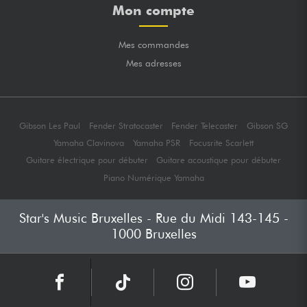
Mon compte
Mes commandes
Mes adresses
Gibson Les Paul
Fender Stratocaster
Fender Telecaster
Gibson SG
Yamaha Clavinova
Yamaha PSR
Focusrite Scarlett
Guitare électrique pour débuter
Guitare acoustique pour débuter
Piano Numérique Yamaha
Star's Music Bruxelles - Rue du Midi 143-145 -
1000 Bruxelles