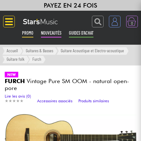
PAYEZ EN 24 FOIS
0
PROMO
NOUVEAUTÉS
GUIDES D'ACHAT
Langue
Accueil
Guitares & Basses
Guitare Acoustique et Electro-acoustique
Guitare folk
Furch
Guitares & Basses
NEW
FURCH
Vintage Pure SM OOM - natural open-
Amplis & Effets
pore
Lire les avis (0)
Claviers & Pianos
★
★
★
★
★
★
★
★
★
★
Accessoires associés
Produits similaires
Synthés & Sampleurs
Home Studio