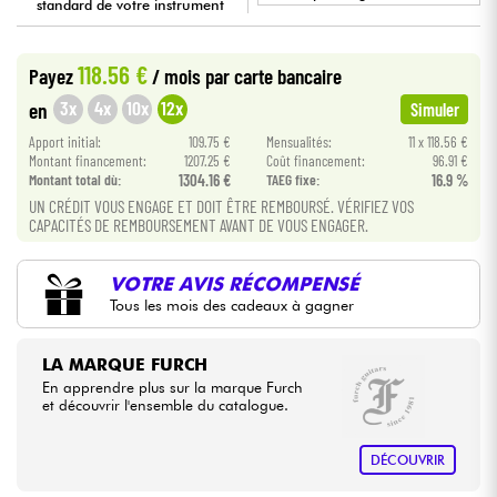
standard de votre instrument
•
ACOUSTIC BY
Star
'
S
Music
Câbles & Access.
118.56 €
Payez
/ mois
par carte bancaire
3x
4x
10x
12x
en
Simuler
HiFi
Apport initial:
109.75 €
Mensualités:
11 x 118.56 €
Montant financement:
1207.25 €
Coût financement:
96.91 €
Packs
Montant total dù:
1304.16 €
TAEG fixe:
16.9 %
UN CRÉDIT VOUS ENGAGE ET DOIT ÊTRE REMBOURSÉ. VÉRIFIEZ VOS
Voir nos marques
CAPACITÉS DE REMBOURSEMENT AVANT DE VOUS ENGAGER.
VOTRE AVIS RÉCOMPENSÉ
Tous les mois des cadeaux à gagner
LA MARQUE FURCH
En apprendre plus sur la marque Furch
et découvrir l'ensemble du catalogue.
DÉCOUVRIR