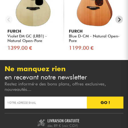
FURCH
FURCH
Violet EM GC (LRB1) -
Blue D-CM - Natural Open-
Natural Open-Pore
Pore
1399.00 €
1199.00 €
Ne manquez rien
en recevant notre newsletter
Restez informé·e des bons plans, offres exclusives,
nouveautés...
GO !
LIVRAISON GRATUITE
dès 89 €
(voir CGV)