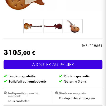
Casques
Micros & HF
DJ
Sono
Ref : 118651
3105
,00 €
Eclairage
AJOUTER AU PANIER
Batteries & Percu
Livraison
gratuite
Prix bas
garantis
Vents
Satisfait
ou
remboursé
Garantie 3 ans
Violons & Quatuor
Indisponible pour le
Stock en magasin
moment
Pas disponible en magasin
nous contacter
Eveil Musical