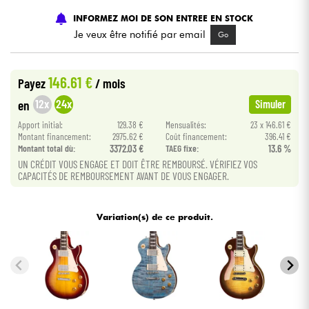
INFORMEZ MOI DE SON ENTREE EN STOCK
Câbles & Access.
Je veux être notifié par email
Go
HiFi
146.61 €
Payez
/ mois
12x
24x
en
Simuler
Packs
Apport initial:
129.38 €
Mensualités:
23 x 146.61 €
Montant financement:
2975.62 €
Coût financement:
396.41 €
Voir nos marques
Montant total dù:
3372.03 €
TAEG fixe:
13.6 %
UN CRÉDIT VOUS ENGAGE ET DOIT ÊTRE REMBOURSÉ. VÉRIFIEZ VOS
CAPACITÉS DE REMBOURSEMENT AVANT DE VOUS ENGAGER.
Variation(s) de ce produit.