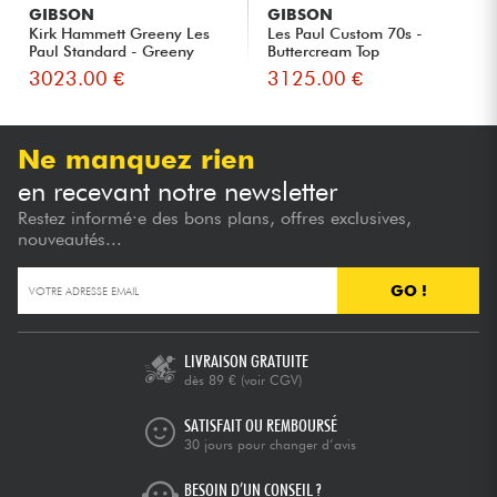
GIBSON
GIBSON
Kirk Hammett Greeny Les
Les Paul Custom 70s -
Paul Standard - Greeny
Buttercream Top
Bur...
3023.00 €
3125.00 €
Ne manquez rien
en recevant notre newsletter
Restez informé·e des bons plans, offres exclusives,
nouveautés...
GO !
LIVRAISON GRATUITE
dès 89 €
(voir CGV)
SATISFAIT OU REMBOURSÉ
30 jours pour changer d’avis
BESOIN D’UN CONSEIL ?