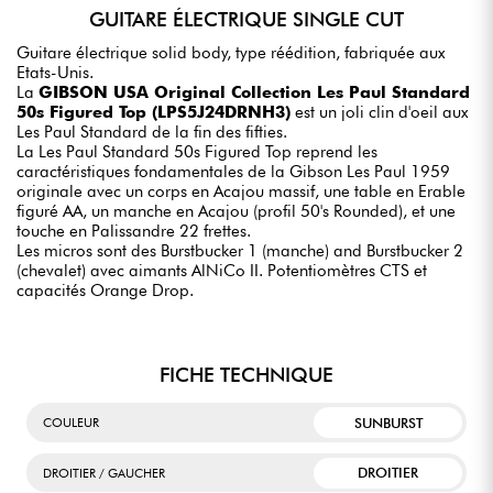
GUITARE ÉLECTRIQUE SINGLE CUT
Guitare électrique solid body, type réédition, fabriquée aux
Etats-Unis.
La
GIBSON USA Original Collection Les Paul Standard
50s Figured Top (LPS5J24DRNH3)
est un joli clin d'oeil aux
Les Paul Standard de la fin des fifties.
La Les Paul Standard 50s Figured Top reprend les
caractéristiques fondamentales de la Gibson Les Paul 1959
originale avec un corps en Acajou massif, une table en Erable
figuré AA, un manche en Acajou (profil 50's Rounded), et une
touche en Palissandre 22 frettes.
Les micros sont des Burstbucker 1 (manche) and Burstbucker 2
(chevalet) avec aimants AlNiCo II. Potentiomètres CTS et
capacités Orange Drop.
FICHE TECHNIQUE
SUNBURST
COULEUR
DROITIER
DROITIER / GAUCHER