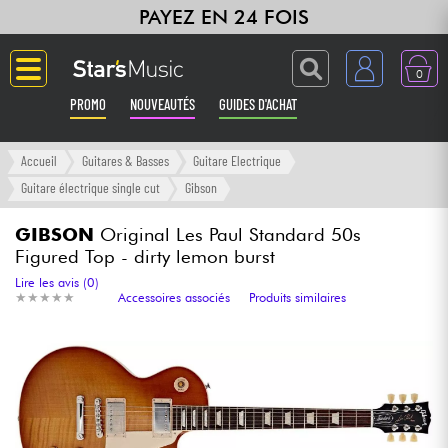
PAYEZ EN 24 FOIS
0
PROMO
NOUVEAUTÉS
GUIDES D'ACHAT
Langue
Accueil
Guitares & Basses
Guitare Electrique
Guitare électrique single cut
Gibson
Guitares & Basses
GIBSON
Original Les Paul Standard 50s
Figured Top - dirty lemon burst
Amplis & Effets
Lire les avis (0)
★
★
★
★
★
★
★
★
★
★
Accessoires associés
Produits similaires
Claviers & Pianos
Synthés & Sampleurs
Home Studio