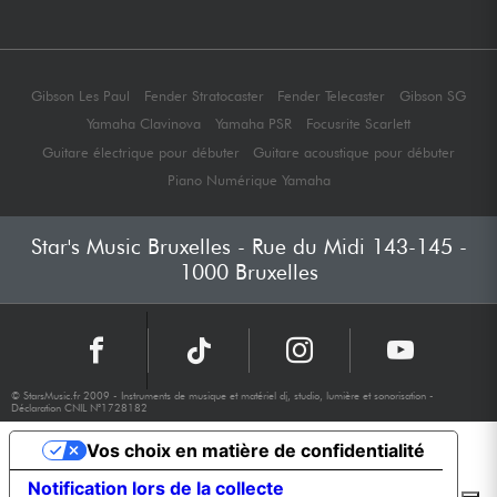
Gibson Les Paul
Fender Stratocaster
Fender Telecaster
Gibson SG
Yamaha Clavinova
Yamaha PSR
Focusrite Scarlett
Guitare électrique pour débuter
Guitare acoustique pour débuter
Piano Numérique Yamaha
Star's Music Bruxelles - Rue du Midi 143-145 -
1000 Bruxelles
© StarsMusic.fr 2009 - Instruments de musique et matériel dj, studio, lumière et sonorisation -
Déclaration CNIL N°1728182
Vos choix en matière de confidentialité
Notification lors de la collecte