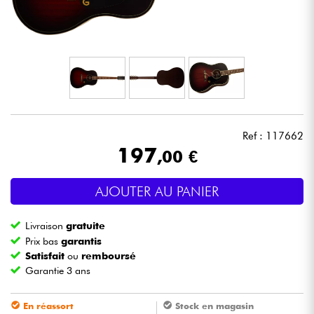
Casques
Micros & HF
DJ
Sono
Ref : 117662
197
,00 €
Eclairage
AJOUTER AU PANIER
Batteries & Percu
Livraison
gratuite
Vents
Prix bas
garantis
Satisfait
ou
remboursé
Garantie 3 ans
Violons & Quatuor
En réassort
Stock en magasin
Eveil Musical