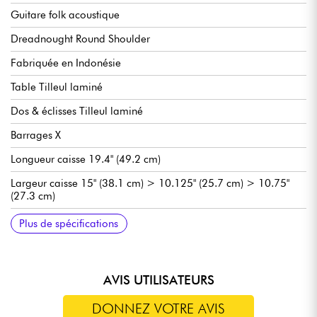
Guitare folk acoustique
Dreadnought Round Shoulder
Fabriquée en Indonésie
Table Tilleul laminé
Dos & éclisses Tilleul laminé
Barrages X
Longueur caisse 19.4" (49.2 cm)
Largeur caisse 15" (38.1 cm) > 10.125" (25.7 cm) > 10.75"
(27.3 cm)
Epaisseur caisse 4.5" (11.4 cm)
Manche Nato, profil C
Touche Noyer, 20x frettes style vintage (14 hors caisse)
Diapason 24.75"
Radius 12" (305 mm)
Largeur manche 1e frette 1.6825" (42.7 mm)
Mécaniques ouvertes Gretsch
Sillet de tête os synthétique
Tirants de cordes recommandés : Light
Plus de spécifications
AVIS UTILISATEURS
DONNEZ VOTRE AVIS