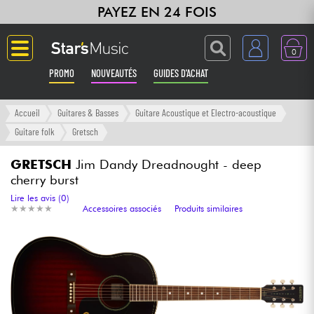
PAYEZ EN 24 FOIS
0
PROMO
NOUVEAUTÉS
GUIDES D'ACHAT
Langue
Accueil
Guitares & Basses
Guitare Acoustique et Electro-acoustique
Guitare folk
Gretsch
Guitares & Basses
GRETSCH
Jim Dandy Dreadnought - deep
cherry burst
Amplis & Effets
Lire les avis (0)
★
★
★
★
★
★
★
★
★
★
Accessoires associés
Produits similaires
Claviers & Pianos
Synthés & Sampleurs
Home Studio