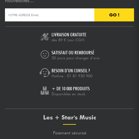
nouveautés...
GO !
LIVRAISON GRATUITE
dès 89 €
(voir CGV)
SATISFAIT OU REMBOURSÉ
30 jours pour changer d’avis
BESOIN D’UN CONSEIL ?
Hotline :
01 81 930 900
+ DE 10 000 PRODUITS
Disponibles en stock
Les + Star's Music
Paiement sécurisé