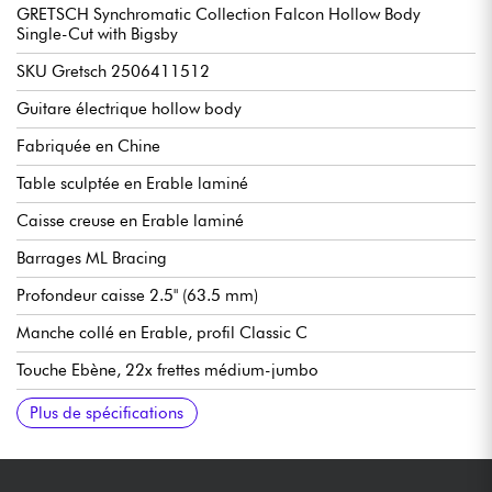
GRETSCH Synchromatic Collection Falcon Hollow Body
Single-Cut with Bigsby
SKU Gretsch 2506411512
Guitare électrique hollow body
Fabriquée en Chine
Table sculptée en Erable laminé
Caisse creuse en Erable laminé
Barrages ML Bracing
Profondeur caisse 2.5" (63.5 mm)
Manche collé en Erable, profil Classic C
Touche Ebène, 22x frettes médium-jumbo
Diapason 25.5" (648 mm)
Radius 12" (305 mm)
Largeur manche 1e frette 1.6875" (42.86 mm)
Micros double-bobinage Gretsch Hi-Fidelity Filter’Tron
Circuit treble bleed circuit (pour conserver une clarté optimale
Volume 1. (Neck Pickup)
Volume 2. (Bridge Pickup)
Master Volume w/ Treble Bleed
Master Tone
Sélecteur 3x positions
Chevalet Gretsch Adjusto-Matic
Cordier vibrato Bigsby B60 V-Cutout vibrato tailpiece
Mécaniques Gretsch Vintage-Style Open-Back
Finition nitrocellulose brillant
Vendue avec étui Gretsch Deluxe Hardshell Case
Plus de spécifications
lorsque l'on joue avec le potentiomètre de volume)