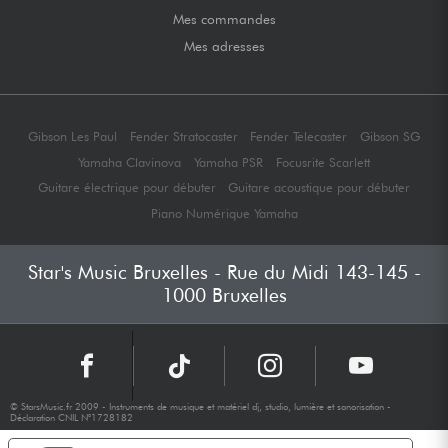
Mes commandes
Mes adresses
Gibson Les Paul
Fender Stratocaster
Fender Telecaster
Gibson SG
Yamaha Clavinova
Yamaha PSR
Focusrite Scarlett
Guitare électrique pour débuter
Guitare acoustique pour débuter
Piano Numérique Yamaha
Star's Music Bruxelles - Rue du Midi 143-145 -
1000 Bruxelles
© StarsMusic.fr 2009 - Instruments de musique et matériel dj, studio, lumière et sonorisation -
Déclaration CNIL N°1728182