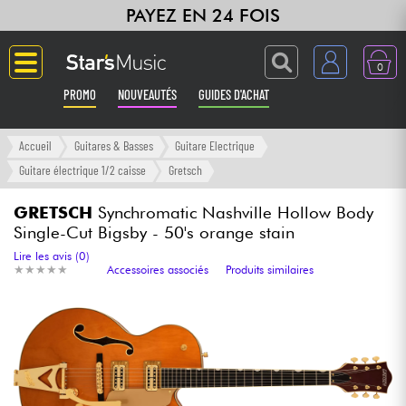
PAYEZ EN 24 FOIS
0
PROMO
NOUVEAUTÉS
GUIDES D'ACHAT
Langue
Accueil
Guitares & Basses
Guitare Electrique
Guitare électrique 1/2 caisse
Gretsch
Guitares & Basses
GRETSCH
Synchromatic Nashville Hollow Body
Single-Cut Bigsby - 50's orange stain
Amplis & Effets
Lire les avis (0)
★
★
★
★
★
★
★
★
★
★
Accessoires associés
Produits similaires
Claviers & Pianos
Synthés & Sampleurs
Home Studio