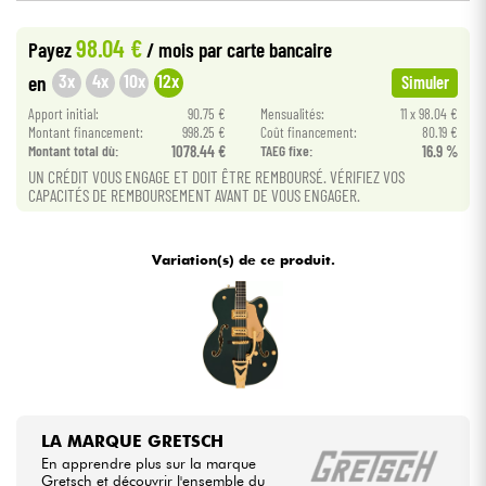
•
Star
'
S
Music
LYON
98.04 €
Payez
/ mois
par carte bancaire
Câbles & Access.
3x
4x
10x
12x
en
Simuler
HiFi
Apport initial:
90.75 €
Mensualités:
11 x 98.04 €
Montant financement:
998.25 €
Coût financement:
80.19 €
Montant total dù:
1078.44 €
TAEG fixe:
16.9 %
Packs
UN CRÉDIT VOUS ENGAGE ET DOIT ÊTRE REMBOURSÉ. VÉRIFIEZ VOS
CAPACITÉS DE REMBOURSEMENT AVANT DE VOUS ENGAGER.
Voir nos marques
Variation(s) de ce produit.
LA MARQUE GRETSCH
En apprendre plus sur la marque
Gretsch et découvrir l'ensemble du