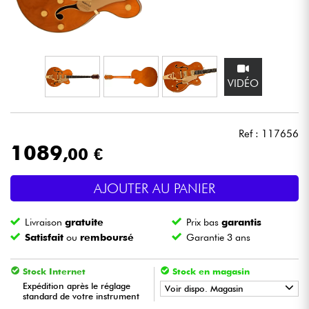
Casques
Micros & HF
VIDÉO
DJ
Sono
Ref : 117656
1089
,00 €
Eclairage
AJOUTER AU PANIER
Batteries & Percu
Livraison
gratuite
Prix bas
garantis
Vents
Satisfait
ou
remboursé
Garantie 3 ans
Violons & Quatuor
Stock Internet
Stock en magasin
Expédition après le réglage
Voir dispo. Magasin
standard de votre instrument
Eveil Musical