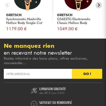
GRETSCH
GRETSCH
Synchromatic Nashville
G5422TG Electromatic
Hollow Body Single-Cut
Classic Hollow Body
Bigs...
Double-Cu...
1179.00 €
1049.00 €
Ne manquez rien
en recevant notre newsletter
Restez informé·e des bons plans, offres exclusives,
nouveautés...
GO !
LIVRAISON GRATUITE
dès 89 €
(voir CGV)
SATISFAIT OU REMBOURSÉ