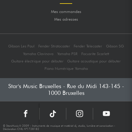
Mes commandes
Mes adresses
Gibson Les Paul
Fender Stratocaster
Fender Telecaster
Gibson SG
Yamaha Clavinova
Yamaha PSR
Focusrite Scarlett
Guitare électrique pour débuter
Guitare acoustique pour débuter
Piano Numérique Yamaha
Star's Music Bruxelles - Rue du Midi 143-145 -
1000 Bruxelles
© StarsMusic.fr 2009 - Instruments de musique et matériel dj, studio, lumière et sonorisation -
Déclaration CNIL N°1728182