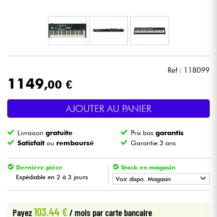
Casques
Micros & HF
DJ
Ref : 118099
1149
,00 €
Sono
AJOUTER AU PANIER
Eclairage
Livraison
gratuite
Prix bas
garantis
Batteries & Percu
Satisfait
ou
remboursé
Garantie 3 ans
Vents
Dernière pièce
Stock en magasin
Expédiable en 2 à 3 jours
Voir dispo. Magasin
Violons & Quatuor
•
Star
'
S
Music
BRUGES
103.44 €
Payez
/ mois
par carte bancaire
Eveil Musical