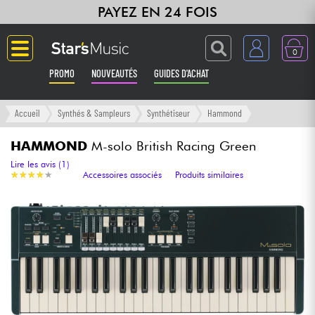
PAYEZ EN 24 FOIS
0
PROMO
NOUVEAUTÉS
GUIDES D'ACHAT
Langue
Accueil
Synthés & Sampleurs
Synthétiseur
Hammond
Guitares & Basses
HAMMOND
M-solo British Racing Green
Lire les avis (1)
★
★
★
★
★
★
★
★
★
★
Accessoires associés
Produits similaires
Amplis & Effets
Claviers & Pianos
Synthés & Sampleurs
Home Studio