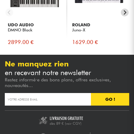
UDO AUDIO
ROLAND
DMNO Black
Juno-X
2899.00 €
1629.00 €
Ne manquez rien
en recevant notre newsletter
Restez informé·e des bons plans, offres exclusives,
nouveautés...
GO !
LIVRAISON GRATUITE
dès 89 €
(voir CGV)