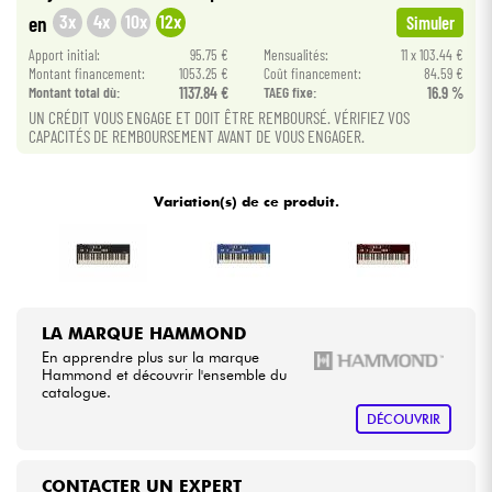
•
Star
'
S
Music
PARIS
3x
4x
10x
12x
en
Simuler
Câbles & Access.
Apport initial:
95.75 €
Mensualités:
11 x 103.44 €
Montant financement:
1053.25 €
Coût financement:
84.59 €
Montant total dù:
1137.84 €
TAEG fixe:
16.9 %
HiFi
UN CRÉDIT VOUS ENGAGE ET DOIT ÊTRE REMBOURSÉ. VÉRIFIEZ VOS
CAPACITÉS DE REMBOURSEMENT AVANT DE VOUS ENGAGER.
Packs
Variation(s) de ce produit.
Voir nos marques
LA MARQUE HAMMOND
En apprendre plus sur la marque
Hammond et découvrir l'ensemble du
catalogue.
DÉCOUVRIR
CONTACTER UN EXPERT