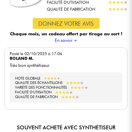
intuitive, permettant un accès facile aux différentes
FACILITÉ D'UTIISATION
★
★
★
★
★
★
★
★
★
★
5
fonctions du synthétiseur.
QUALITÉ DE FABRICATION
★
★
★
★
★
★
★
★
★
★
En studio, le M-Solo se distingue par sa capacité à
produire des enregistrements de haute qualité. Sa
DONNEZ VOTRE AVIS
compatibilité avec les logiciels de production musicale et
ses options de connectivité en font un outil précieux pour
Chaque mois, un cadeau offert
par tirage au sort !
les producteurs et les ingénieurs du son. Sur scène, sa
robustesse et sa fiabilité garantissent des performances
En savoir +
sans faille. Les musiciens de scène apprécieront
également ses fonctionnalités de contrôle en temps réel,
Posté le 02/10/2025 à 17:06
facilitant les improvisations et les ajustements instantanés.
ROLAND M.
Très bon synthétiseur
NOTE GLOBALE
★
★
★
★
★
★
★
★
★
★
★
★
★
★
★
★
★
★
★
★
QUALITÉ DES ÉCHANTILLONS
★
★
★
★
★
★
★
★
★
★
VARIÉTÉ DES FONCTIONNALITÉS
★
★
★
★
★
★
★
★
★
★
FACILITÉ D'UTIISATION
★
★
★
★
★
★
★
★
★
★
QUALITÉ DE FABRICATION
SOUVENT ACHETÉ AVEC SYNTHÉTISEUR