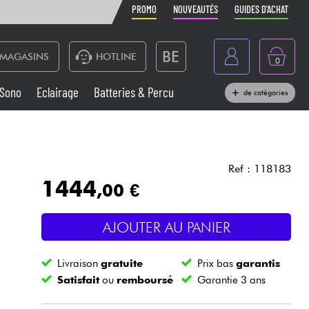
PROMO
NOUVEAUTÉS
GUIDES D'ACHAT
BE
MAGASINS
HOTLINE
0
France
Sono
Eclairage
Batteries & Percu
de catégories
België
Claviers & Pianos
España
Casques
Deutschland
Ref : 118183
1444
,00 €
Nederland
Sono
English
AJOUTER AU PANIER
Vents
Livraison
gratuite
Prix bas
garantis
Câbles & Access.
Satisfait
ou
remboursé
Garantie 3 ans