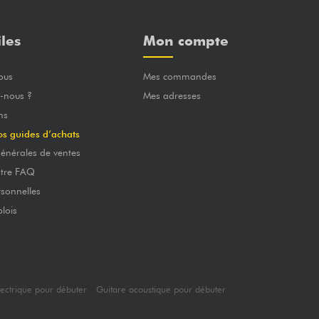
iles
Mon compte
ous
Mes commandes
-nous ?
Mes adresses
ns
os guides d’achats
énérales de ventes
otre FAQ
sonnelles
lois
lectrique pour débuter
Guitare acoustique pour débuter