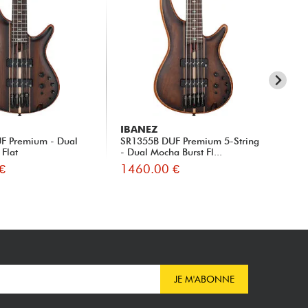
IBANEZ
IB
F Premium - Dual
SR1355B DUF Premium 5-String
Ba
 Flat
- Dual Mocha Burst Fl...
5-S
€
1460.00 €
13
JE M'ABONNE