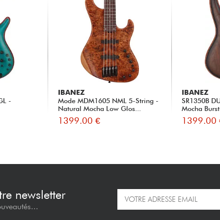
IBANEZ
IBANEZ
GL -
Mode MDM1605 NML 5-String -
SR1350B DU
Natural Mocha Low Glos...
Mocha Burst
1399.00 €
1399.00 
re newsletter
ouveautés...