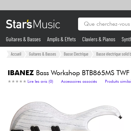
Guitares & Basses
Amplis & Effets
Claviers & Pianos
Synt
Vents
Guitares & Basses
Accueil
Guitares & Basses
Basse Electrique
Basse électrique solid 
Synthés & Sampleurs
IBANEZ
Bass Workshop BTB865MS TWF 5-S
★
★
★
★
★
★
★
★
★
★
Lire les avis (0)
Accessoires associés
Produits simila
Micros & HF
Eclairage
Violons & Quatuor