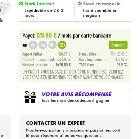
Stock Internet
Stock en magasin
Expédiable en 2 à 3
Pas disponible en
jours
magasin
129.99 €
Payez
/ mois
par carte bancaire
3x
4x
10x
12x
en
Simuler
Apport initial:
120.33 €
Mensualités:
11 x 129.99 €
Montant financement:
1323.67 €
Coût financement:
106.22 €
Montant total dù:
1429.89 €
TAEG fixe:
16.9 %
UN CRÉDIT VOUS ENGAGE ET DOIT ÊTRE REMBOURSÉ. VÉRIFIEZ
VOS CAPACITÉS DE REMBOURSEMENT AVANT DE VOUS ENGAGER.
VOTRE AVIS RÉCOMPENSÉ
Tous les mois des cadeaux à gagner
CONTACTER UN EXPERT
t
Nos télé-consultants musiciens et passionnés sont
ue
là pour répondre à toutes vos questions.