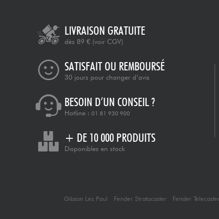
LIVRAISON GRATUITE
dès 89 €
(voir CGV)
SATISFAIT OU REMBOURSÉ
30 jours pour changer d’avis
BESOIN D’UN CONSEIL ?
Hotline :
01 81 930 900
+ DE 10 000 PRODUITS
Disponibles en stock
Gibson Les Paul
Fender Stratocaster
Fender Telecaste