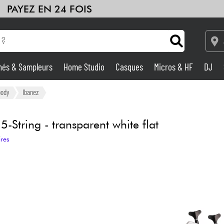
PAYEZ EN 24 FOIS
hés & Sampleurs
Home Studio
Casques
Micros & HF
DJ
Amplis & Effets
body
Ibanez
Home Studio
tring - transparent white flat
ires
DJ
Batteries & Percu
Eveil Musical