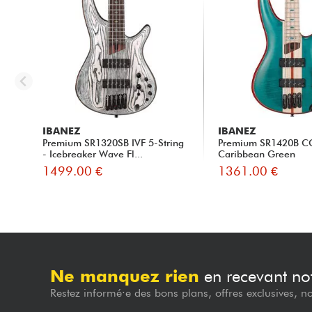
IBANEZ
IBANEZ
Premium SR1320SB IVF 5-String
Premium SR1420B C
- Icebreaker Wave Fl...
Caribbean Green
1499.00 €
1361.00 €
Ne manquez rien
en recevant not
Restez informé·e des bons plans, offres exclusives, n