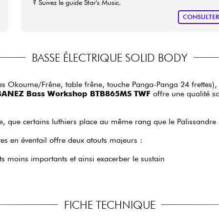
? Suivez le guide Star's Music.
CONSULTE
BASSE ÉLECTRIQUE SOLID BODY
 Okoume/Frêne, table frêne, touche Panga-Panga 24 frettes), et 
BANEZ Bass Workshop BTB865MS TWF
offre une qualité so
e, que certains luthiers place au même rang que le Palissandre b
es en éventail offre deux atouts majeurs :
nts moins importants et ainsi exacerber le sustain
FICHE TECHNIQUE