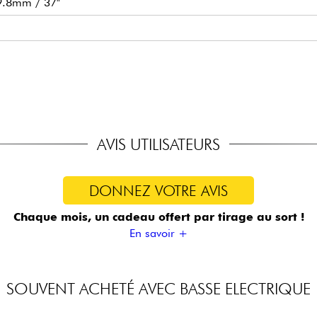
9.8mm / 37"
 mm
m
s
.055/.080/.100MS/.130MS
AVIS UTILISATEURS
DONNEZ VOTRE AVIS
Chaque mois, un cadeau offert
par tirage au sort !
En savoir +
SOUVENT ACHETÉ AVEC BASSE ELECTRIQUE