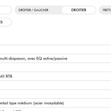
DROITIER
DROITIER / GAUCHER
FRET
ES
 multi-diapason, avec EQ active/passive
fil BTB
ntail type médium (acier inoxydable)