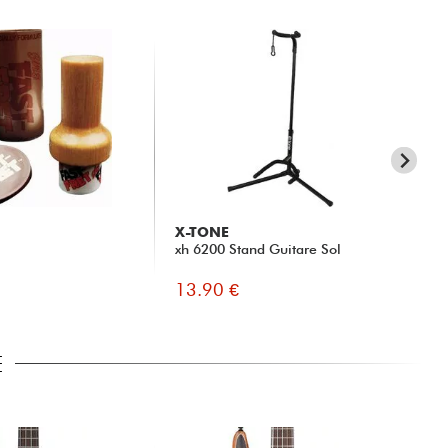
X-TONE
X-
xh 6200 Stand Guitare Sol
X2
Jac
13.90 €
19
E