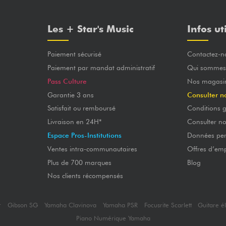
Les + Star's Music
Infos ut
Paiement sécurisé
Contactez-n
Paiement par mandat administratif
Qui sommes
Pass Culture
Nos magasi
Garantie 3 ans
Consulter n
Satisfait ou remboursé
Conditions g
Livraison en 24H*
Consulter n
Espace Pros-Institutions
Données per
Ventes intra-communautaires
Offres d’emp
Plus de 700 marques
Blog
Nos clients récompensés
r
Gibson SG
Yamaha Clavinova
Yamaha PSR
Focusrite Scarlett
Guitare é
Piano Numérique Yamaha