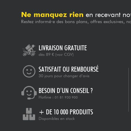
Ne manquez rien
en recevant not
Restez informé·e des bons plans, offres exclusives, n
LIVRAISON GRATUITE
dès 89 €
(voir CGV)
SATISFAIT OU REMBOURSÉ
30 jours pour changer d’avis
BESOIN D’UN CONSEIL ?
Hotline :
01 81 930 900
+ DE 10 000 PRODUITS
Disponibles en stock