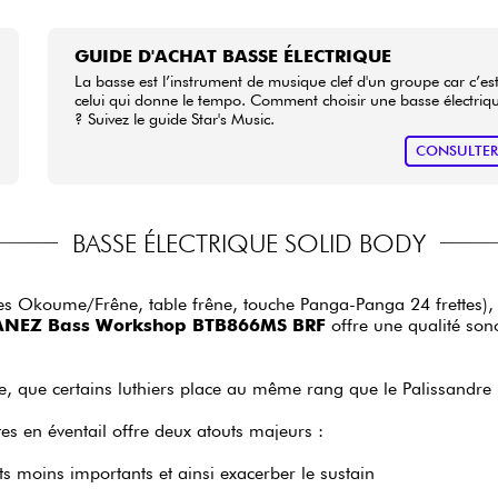
GUIDE D'ACHAT BASSE ÉLECTRIQUE
La basse est l’instrument de musique clef d'un groupe car c’es
celui qui donne le tempo. Comment choisir une basse électriq
? Suivez le guide Star's Music.
CONSULTE
BASSE ÉLECTRIQUE SOLID BODY
 Okoume/Frêne, table frêne, touche Panga-Panga 24 frettes), et 
ANEZ Bass Workshop BTB866MS BRF
offre une qualité sono
e, que certains luthiers place au même rang que le Palissandre b
es en éventail offre deux atouts majeurs :
nts moins importants et ainsi exacerber le sustain