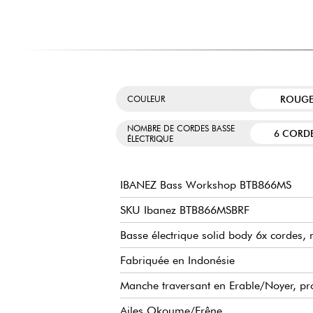
ROUG
COULEUR
NOMBRE DE CORDES BASSE
6 CORD
ÉLECTRIQUE
IBANEZ Bass Workshop BTB866MS
SKU Ibanez BTB866MSBRF
Basse électrique solid body 6x cordes,
Fabriquée en Indonésie
Manche traversant en Erable/Noyer, pro
Ailes Okoume/Frêne