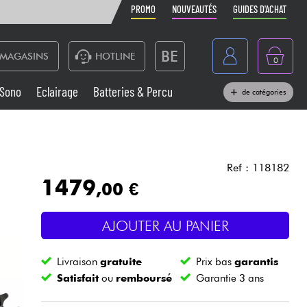
PROMO
NOUVEAUTÉS
GUIDES D'ACHAT
BE
MAGASINS
HOTLINE
0
France
Sono
Eclairage
Batteries & Percu
de catégories
België
Claviers & Pianos
España
Casques
Deutschland
Ref : 118182
1479
,00 €
Nederland
Sono
English
AJOUTER AU PANIER
Vents
Livraison
gratuite
Prix bas
garantis
Câbles & Access.
Satisfait
ou
remboursé
Garantie 3 ans