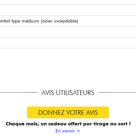
ntail type médium (acier inoxydable)
 mm
m
s
.055/.080/.100MS/.130MS
AVIS UTILISATEURS
DONNEZ VOTRE AVIS
Chaque mois, un cadeau offert
par tirage au sort !
En savoir +