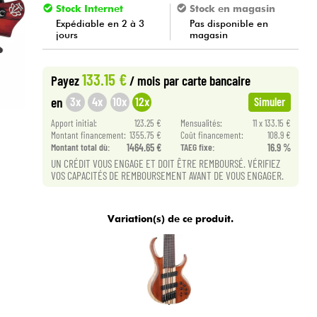
Stock Internet
Stock en magasin
Expédiable en 2 à 3
Pas disponible en
jours
magasin
133.15 €
Payez
/ mois
par carte bancaire
3x
4x
10x
12x
en
Simuler
Apport initial:
123.25 €
Mensualités:
11 x 133.15 €
Montant financement:
1355.75 €
Coût financement:
108.9 €
Montant total dù:
1464.65 €
TAEG fixe:
16.9 %
UN CRÉDIT VOUS ENGAGE ET DOIT ÊTRE REMBOURSÉ. VÉRIFIEZ
VOS CAPACITÉS DE REMBOURSEMENT AVANT DE VOUS ENGAGER.
Variation(s) de ce produit.