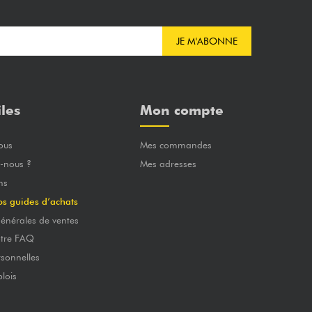
JE M'ABONNE
iles
Mon compte
ous
Mes commandes
-nous ?
Mes adresses
ns
os guides d’achats
énérales de ventes
otre FAQ
sonnelles
lois