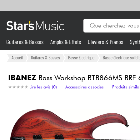
Guitares & Basses
Amplis & Effets
Claviers & Pianos
Synt
Vents
Guitares & Basses
Accueil
Guitares & Basses
Basse Electrique
Basse électrique solid 
Synthés & Sampleurs
IBANEZ
Bass Workshop BTB866MS BRF 6-S
★
★
★
★
★
★
★
★
★
★
Lire les avis (0)
Accessoires associés
Produits simila
Micros & HF
Eclairage
Violons & Quatuor