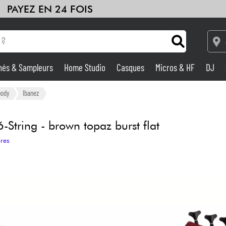
PAYEZ EN 24 FOIS
hés & Sampleurs
Home Studio
Casques
Micros & HF
DJ
Amplis & Effets
body
Ibanez
Home Studio
tring - brown topaz burst flat
ires
DJ
Batteries & Percu
Eveil Musical