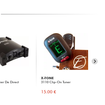
X-TONE
X-
ier De Direct
3110 Clip-On Tuner
X2
Jac
15.00 €
19