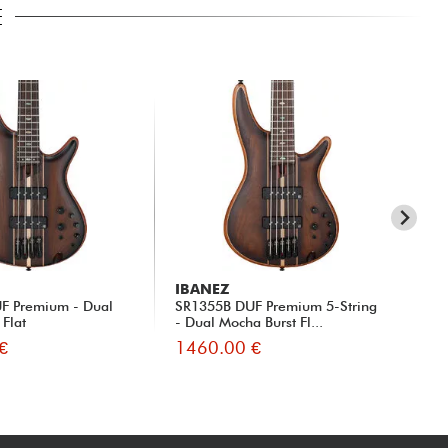
E
IBANEZ
IB
F Premium - Dual
SR1355B DUF Premium 5-String
Ba
 Flat
- Dual Mocha Burst Fl...
5-S
€
1460.00 €
13