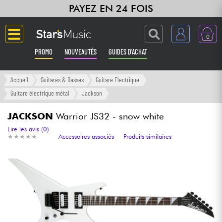
PAYEZ EN 24 FOIS
0
PROMO
NOUVEAUTÉS
GUIDES D'ACHAT
Langue
Accueil
Guitares & Basses
Guitare Electrique
Guitare électrique métal
Jackson
Guitares & Basses
JACKSON
Warrior JS32 - snow white
Amplis & Effets
Lire les avis (0)
★
★
★
★
★
★
★
★
★
★
Accessoires associés
Produits similaires
Claviers & Pianos
Synthés & Sampleurs
Home Studio