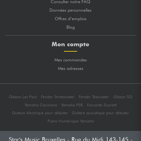
Consulter notre FAQ
Données personnelles
Offres d’emplois
Blog
Mon compte
Mes commandes
Mes adresses
Gibson Les Paul
Fender Stratocaster
Fender Telecaster
Gibson SG
Yamaha Clavinova
Yamaha PSR
Focusrite Scarlett
Guitare électrique pour débuter
Guitare acoustique pour débuter
Piano Numérique Yamaha
Star's Music Bruxelles - Rue du Midi 143-145 -