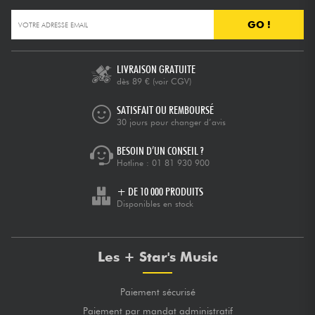
GO !
LIVRAISON GRATUITE
dès 89 €
(voir CGV)
SATISFAIT OU REMBOURSÉ
30 jours pour changer d’avis
BESOIN D’UN CONSEIL ?
Hotline :
01 81 930 900
+ DE 10 000 PRODUITS
Disponibles en stock
Les + Star's Music
Paiement sécurisé
Paiement par mandat administratif