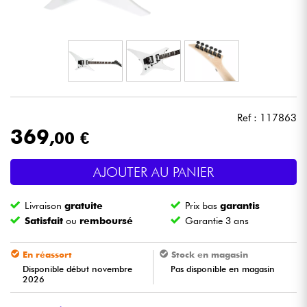
Casques
Micros & HF
DJ
Ref : 117863
Sono
369
,00 €
Eclairage
AJOUTER AU PANIER
Batteries & Percu
Livraison
gratuite
Prix bas
garantis
Satisfait
ou
remboursé
Garantie 3 ans
Vents
En réassort
Stock en magasin
Violons & Quatuor
Disponible début novembre
Pas disponible en magasin
2026
Eveil Musical