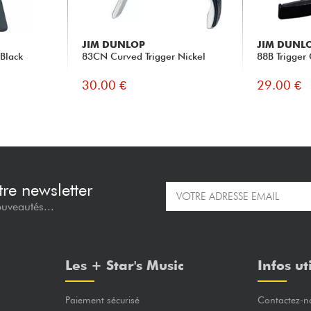
JIM DUNLOP
JIM DUNL
Black
83CN Curved Trigger Nickel
88B Trigger 
30.00 €
29.00 €
re newsletter
ouveautés...
Les + Star's Music
Infos ut
Paiement sécurisé
Contactez-n