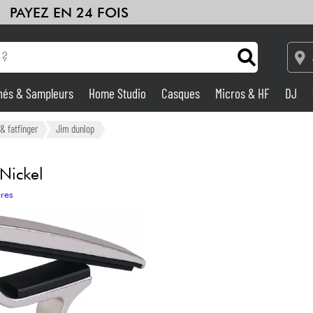
PAYEZ EN 24 FOIS
hés & Sampleurs
Home Studio
Casques
Micros & HF
DJ
Amplis & Effets
& fatfinger
Jim dunlop
Home Studio
Nickel
ires
DJ
Batteries & Percu
Eveil Musical