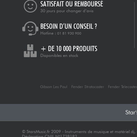
SATISFAIT OU REMBOURSÉ
30 jours pour changer d’avis
BESOIN D’UN CONSEIL ?
Hotline :
01 81 930 900
+ DE 10 000 PRODUITS
Disponibles en stock
Gibson Les Paul
Fender Stratocaster
Fender Telecaste
Star
© StarsMusic.fr 2009 - Instruments de musique et matériel dj, s
Déclaration CNIL N°1728182