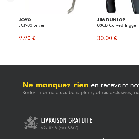
JOYO
JIM DUNLOP
JCP-03 Silver
83CB Curved Trigger 
9.90 €
30.00 €
Ne manquez rien
en recevant not
Restez informé·e des bons plans, offres exclusives, n
LIVRAISON GRATUITE
dès 89 €
(voir CGV)