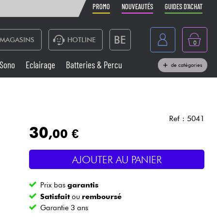
PROMO
NOUVEAUTÉS
GUIDES D'ACHAT
BE
MAGASINS
HOTLINE
0
France
Sono
Eclairage
Batteries & Percu
de catégories
België
Claviers & Pianos
España
Casques
Deutschland
Ref : 5041
30
,00 €
Nederland
Sono
English
AJOUTER AU PANIER
Vents
Prix bas
garantis
Câbles & Access.
Satisfait
ou
remboursé
Garantie 3 ans