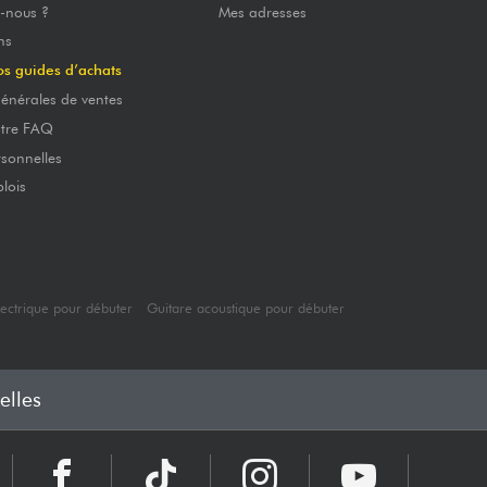
-nous ?
Mes adresses
ns
os guides d’achats
énérales de ventes
otre FAQ
sonnelles
lois
lectrique pour débuter
Guitare acoustique pour débuter
elles