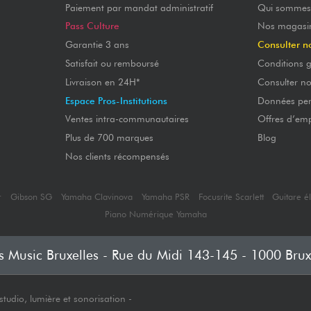
Paiement par mandat administratif
Qui sommes
Pass Culture
Nos magasi
Garantie 3 ans
Consulter n
Satisfait ou remboursé
Conditions g
Livraison en 24H*
Consulter n
Espace Pros-Institutions
Données per
Ventes intra-communautaires
Offres d’emp
Plus de 700 marques
Blog
Nos clients récompensés
r
Gibson SG
Yamaha Clavinova
Yamaha PSR
Focusrite Scarlett
Guitare é
Piano Numérique Yamaha
's Music Bruxelles - Rue du Midi 143-145 - 1000 Brux
tudio, lumière et sonorisation -