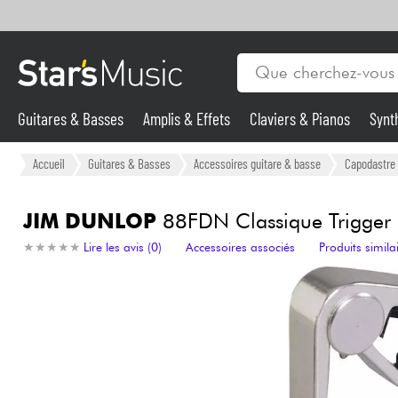
Guitares & Basses
Amplis & Effets
Claviers & Pianos
Synt
Vents
Guitares & Basses
Accueil
Guitares & Basses
Accessoires guitare & basse
Capodastre 
Synthés & Sampleurs
JIM DUNLOP
88FDN Classique Trigger 
★
★
★
★
★
★
★
★
★
★
Lire les avis (0)
Accessoires associés
Produits simila
Micros & HF
Eclairage
Violons & Quatuor