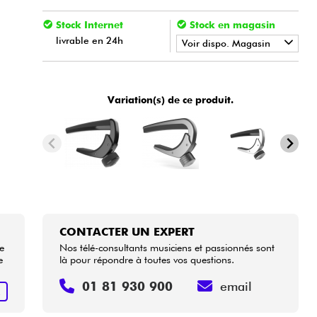
Stock Internet
Stock en magasin
livrable en 24h
Voir dispo. Magasin
•
Star
'
S
Music
BORDEAUX
•
Variation(s) de ce produit.
Star
'
S
Music
BRUXELLES
•
Star
'
S
Music
LILLE
•
Star
'
S
Music
LYON
•
Star
'
S
Music
PARIS
•
Star
'
S
Music
TOULOUSE
CONTACTER UN EXPERT
se
Nos télé-consultants musiciens et passionnés sont
e
là pour répondre à toutes vos questions.
01 81 930 900
email
R