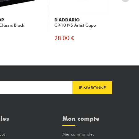
OP
D'ADDARIO
SH
Classic Black
CP-10 NS Artist Capo
C1K
Bla
28.00 €
32
JE M'ABONNE
iles
Mon compte
ous
Mes commandes