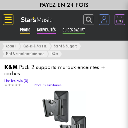
PAYEZ EN 24 FOIS
0
PROMO
NOUVEAUTÉS
GUIDES D'ACHAT
Langue
Accueil
Câbles & Access.
Stand & Support
Pied & stand enceinte sono
K&m
Guitares & Basses
K&M
Pack 2 supports muraux enceintes +
caches
Amplis & Effets
Lire les avis (0)
★
★
★
★
★
★
★
★
★
★
Produits similaires
Claviers & Pianos
Synthés & Sampleurs
Home Studio