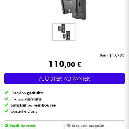
Casques
Micros & HF
DJ
Sono
Ref : 116722
110
,00 €
Eclairage
AJOUTER AU PANIER
Batteries & Percu
Livraison
gratuite
Vents
Prix bas
garantis
Satisfait
ou
remboursé
Garantie 3 ans
Violons & Quatuor
Stock Internet
Stock en magasin
Eveil Musical