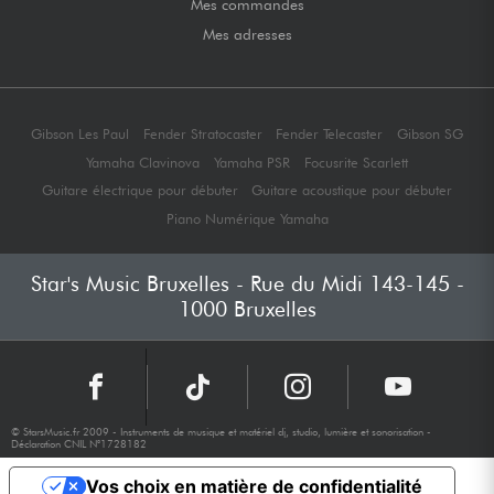
Mes commandes
Mes adresses
Gibson Les Paul
Fender Stratocaster
Fender Telecaster
Gibson SG
Yamaha Clavinova
Yamaha PSR
Focusrite Scarlett
Guitare électrique pour débuter
Guitare acoustique pour débuter
Piano Numérique Yamaha
Star's Music Bruxelles - Rue du Midi 143-145 -
1000 Bruxelles
© StarsMusic.fr 2009 - Instruments de musique et matériel dj, studio, lumière et sonorisation -
Déclaration CNIL N°1728182
Vos choix en matière de confidentialité