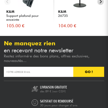
K&M
K&M
Support plafond pour
26735
enceinte
105.00 €
104.00 €
Ne manquez rien
en recevant notre newsletter
Restez informé·e des bons plans, offres exclusives,
nouveautés...
GO !
LIVRAISON GRATUITE
dès 89 €
(voir CGV)
SATISFAIT OU REMBOURSÉ
30 jours pour changer d’avis