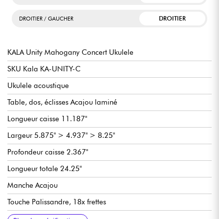
DROITIER
DROITIER / GAUCHER
KALA Unity Mahogany Concert Ukulele
SKU Kala KA-UNITY-C
Ukulele acoustique
Table, dos, éclisses Acajou laminé
Longueur caisse 11.187"
Largeur 5.875" > 4.937" > 8.25"
Profondeur caisse 2.367"
Longueur totale 24.25"
Manche Acajou
Touche Palissandre, 18x frettes
Diapason 14.875"
Largeur manche 1.39" - 3.53 cm
Finition satin
Vendu avec housse Kala