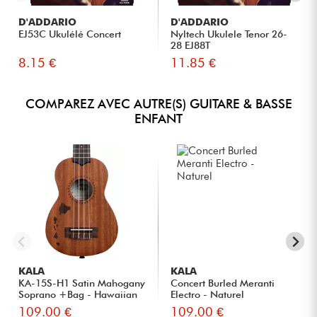
D'ADDARIO
D'ADDARIO
EJ53C Ukulélé Concert
Nyltech Ukulele Tenor 26-
28 EJ88T
8.15 €
11.85 €
COMPAREZ AVEC AUTRE(S) GUITARE & BASSE
ENFANT
KALA
KALA
KA-15S-H1 Satin Mahogany
Concert Burled Meranti
Soprano +Bag - Hawaiian
Electro - Naturel
I...
109.00 €
109.00 €