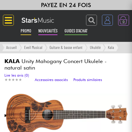
PAYEZ EN 24 FOIS
0
PROMO
NOUVEAUTÉS
GUIDES D'ACHAT
Langue
Accueil
Eveil Musical
Guitare & basse enfant
Ukulélé
Kala
Guitares & Basses
KALA
Unity Mahogany Concert Ukulele -
natural satin
Amplis & Effets
Lire les avis (0)
★
★
★
★
★
★
★
★
★
★
Accessoires associés
Produits similaires
Claviers & Pianos
Synthés & Sampleurs
Home Studio