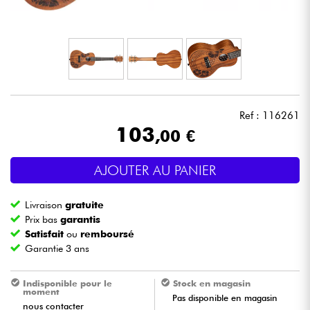
Casques
Micros & HF
DJ
Ref : 116261
Sono
103
,00 €
Eclairage
AJOUTER AU PANIER
Batteries & Percu
Livraison
gratuite
Prix bas
garantis
Vents
Satisfait
ou
remboursé
Garantie 3 ans
Violons & Quatuor
Indisponible pour le
Stock en magasin
moment
Pas disponible en magasin
nous contacter
Eveil Musical