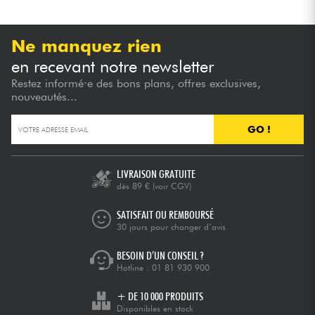
Ne manquez rien
en recevant notre newsletter
Restez informé·e des bons plans, offres exclusives,
nouveautés...
GO !
LIVRAISON GRATUITE
dès 89 €
(voir CGV)
SATISFAIT OU REMBOURSÉ
30 jours pour changer d’avis
BESOIN D’UN CONSEIL ?
Hotline :
01 81 930 900
+ DE 10 000 PRODUITS
Disponibles en stock