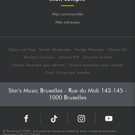
Mes commandes
Mes adresses
Gibson Les Paul
Fender Stratocaster
Fender Telecaster
Gibson SG
Yamaha Clavinova
Yamaha PSR
Focusrite Scarlett
Guitare électrique pour débuter
Guitare acoustique pour débuter
Piano Numérique Yamaha
Star's Music Bruxelles - Rue du Midi 143-145 -
1000 Bruxelles
© StarsMusic.fr 2009 - Instruments de musique et matériel dj, studio, lumière et sonorisation -
Déclaration CNIL N°1728182