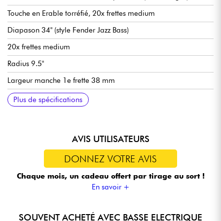
Touche en Erable torréfié, 20x frettes medium
Diapason 34" (style Fender Jazz Bass)
20x frettes medium
Radius 9.5"
Largeur manche 1e frette 38 mm
Micros Sire Custom Super-J Revolution Alnico
Volume (manche), Volume (chevalet), Tone
Chevalet Marcus Miller Vintage -S
Mécaniques Sire Premium Open-Gear
Sillet en os
Finition corps brillant
Finition manche satin
Plus de spécifications
AVIS UTILISATEURS
DONNEZ VOTRE AVIS
Chaque mois, un cadeau offert
par tirage au sort !
En savoir +
SOUVENT ACHETÉ AVEC BASSE ELECTRIQUE