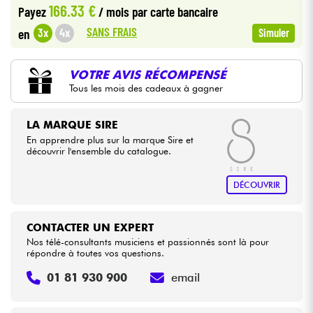
166.33 €
Payez
/ mois
par carte bancaire
•
Star
'
S
Music
LYON
SANS FRAIS
3x
4x
en
Simuler
Câbles & Access.
HiFi
VOTRE AVIS RÉCOMPENSÉ
Tous les mois des cadeaux à gagner
Packs
LA MARQUE SIRE
En apprendre plus sur la marque Sire et
Voir nos marques
découvrir l'ensemble du catalogue.
DÉCOUVRIR
CONTACTER UN EXPERT
Nos télé-consultants musiciens et passionnés sont là pour
répondre à toutes vos questions.
01 81 930 900
email