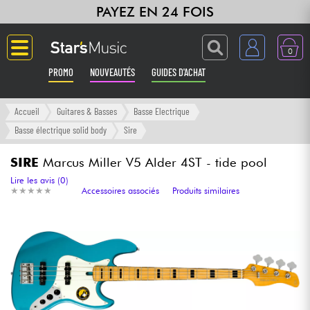
PAYEZ EN 24 FOIS
0
PROMO
NOUVEAUTÉS
GUIDES D'ACHAT
Langue
Accueil
Guitares & Basses
Basse Electrique
Basse électrique solid body
Sire
Guitares & Basses
SIRE
Marcus Miller V5 Alder 4ST - tide pool
Amplis & Effets
Lire les avis (0)
★
★
★
★
★
★
★
★
★
★
Accessoires associés
Produits similaires
Claviers & Pianos
Synthés & Sampleurs
Home Studio