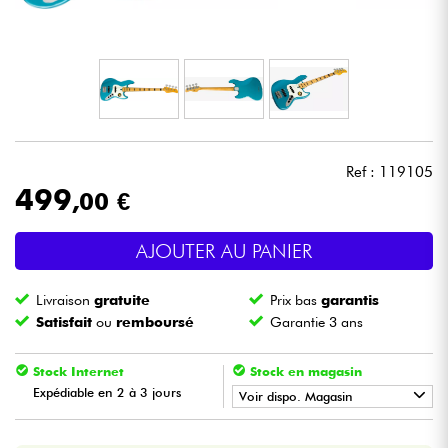
Casques
Micros & HF
DJ
Ref : 119105
Sono
499
,00 €
Eclairage
AJOUTER AU PANIER
Batteries & Percu
Livraison
gratuite
Prix bas
garantis
Satisfait
ou
remboursé
Garantie 3 ans
Vents
Stock Internet
Stock en magasin
Violons & Quatuor
Expédiable en 2 à 3 jours
Voir dispo. Magasin
•
BASS MANIAC BY
Star
'
S
Music
Eveil Musical