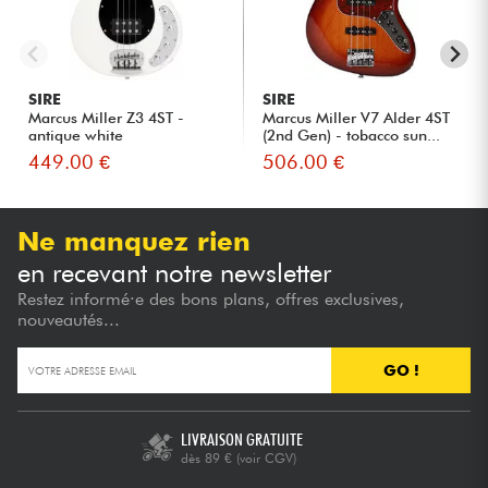
SIRE
SIRE
Marcus Miller Z3 4ST -
Marcus Miller V7 Alder 4ST
antique white
(2nd Gen) - tobacco sun...
449.00 €
506.00 €
Ne manquez rien
en recevant notre newsletter
Restez informé·e des bons plans, offres exclusives,
nouveautés...
GO !
LIVRAISON GRATUITE
dès 89 €
(voir CGV)