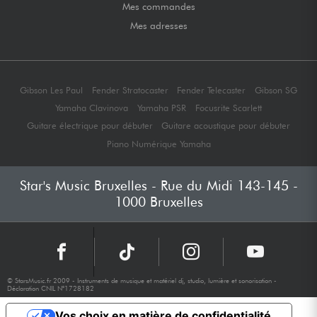
Mes commandes
Mes adresses
Gibson Les Paul
Fender Stratocaster
Fender Telecaster
Gibson SG
Yamaha Clavinova
Yamaha PSR
Focusrite Scarlett
Guitare électrique pour débuter
Guitare acoustique pour débuter
Piano Numérique Yamaha
Star's Music Bruxelles - Rue du Midi 143-145 -
1000 Bruxelles
© StarsMusic.fr 2009 - Instruments de musique et matériel dj, studio, lumière et sonorisation -
Déclaration CNIL N°1728182
Vos choix en matière de confidentialité