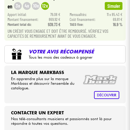
3x
4x
10x
12x
en
Simuler
Câbles & Access.
Apport initial:
79.08 €
Mensualités:
11 x 85.43 €
Montant financement:
869.92 €
Coût financement:
69.81 €
Montant total dù:
939.73 €
TAEG fixe:
16.9 %
HiFi
UN CRÉDIT VOUS ENGAGE ET DOIT ÊTRE REMBOURSÉ. VÉRIFIEZ VOS
CAPACITÉS DE REMBOURSEMENT AVANT DE VOUS ENGAGER.
Packs
VOTRE AVIS RÉCOMPENSÉ
Tous les mois des cadeaux à gagner
Voir nos marques
LA MARQUE MARKBASS
En apprendre plus sur la marque
Markbass et découvrir l'ensemble du
catalogue.
DÉCOUVRIR
CONTACTER UN EXPERT
Nos télé-consultants musiciens et passionnés sont là pour
répondre à toutes vos questions.