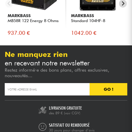
MARKBASS
MARKBASS
MB58R 122 Energy 8 Ohms
Standard 104HF-8
937.00 €
1042.00 €
Ne manquez rien
en recevant notre newsletter
Restez informé·e des bons plans, offres exclusives,
nouveautés...
GO !
LIVRAISON GRATUITE
dès 89 €
(voir CGV)
SATISFAIT OU REMBOURSÉ
30 jours pour changer d’avis