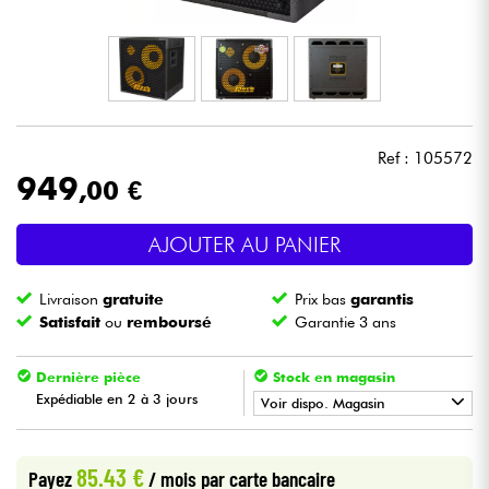
Casques
Micros & HF
DJ
Ref : 105572
949
,00 €
Sono
AJOUTER AU PANIER
Eclairage
Livraison
gratuite
Prix bas
garantis
Batteries & Percu
Satisfait
ou
remboursé
Garantie 3 ans
Vents
Dernière pièce
Stock en magasin
Expédiable en 2 à 3 jours
Voir dispo. Magasin
Violons & Quatuor
•
Star
'
S
Music
BRUXELLES
85.43 €
Payez
/ mois
par carte bancaire
Eveil Musical