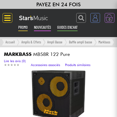
PAYEZ EN 24 FOIS
0
PROMO
NOUVEAUTÉS
GUIDES D'ACHAT
Langue
Accueil
Amplis & Effets
Ampli Basse
Baffle ampli basse
Markbass
Guitares & Basses
MARKBASS
MB58R 122 Pure
Lire les avis (0)
★
★
★
★
★
★
★
★
★
★
Accessoires associés
Produits similaires
Amplis & Effets
Claviers & Pianos
Synthés & Sampleurs
Home Studio